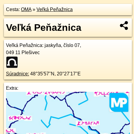
Cesta:
OMA
»
Veľká Peňažnica
Veľká Peňažnica
Veľká Peňažnica
: jaskyňa, číslo 07,
049 11
Plešivec
Súradnice:
48°35'57"N
,
20°27'17"E
Extra: