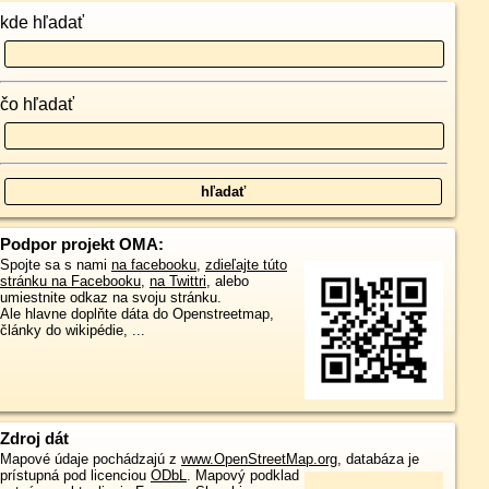
kde hľadať
čo hľadať
Podpor projekt OMA:
Spojte sa s nami
na facebooku
,
zdieľajte túto
stránku na Facebooku
,
na Twittri
, alebo
umiestnite odkaz na svoju stránku.
Ale hlavne doplňte dáta do Openstreetmap,
články do wikipédie, ...
Zdroj dát
Mapové údaje pochádzajú z
www.OpenStreetMap.org
, databáza je
prístupná pod licenciou
ODbL
.
Mapový podklad