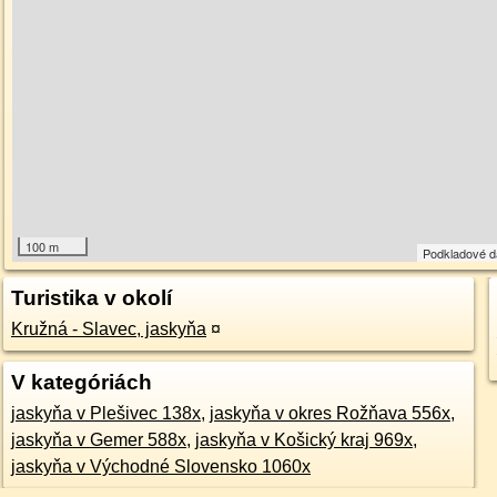
100 m
Podkladové 
Turistika v okolí
Kružná - Slavec, jaskyňa
¤
V kategóriách
jaskyňa v Plešivec 138x
,
jaskyňa v okres Rožňava 556x
,
jaskyňa v Gemer 588x
,
jaskyňa v Košický kraj 969x
,
jaskyňa v Východné Slovensko 1060x