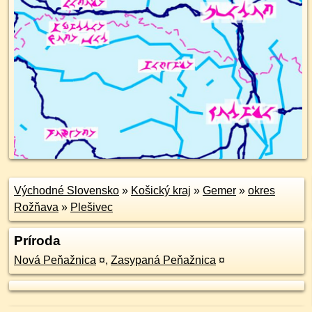
Východné Slovensko
»
Košický kraj
»
Gemer
»
okres
Rožňava
»
Plešivec
Príroda
Nová Peňažnica
¤
,
Zasypaná Peňažnica
¤