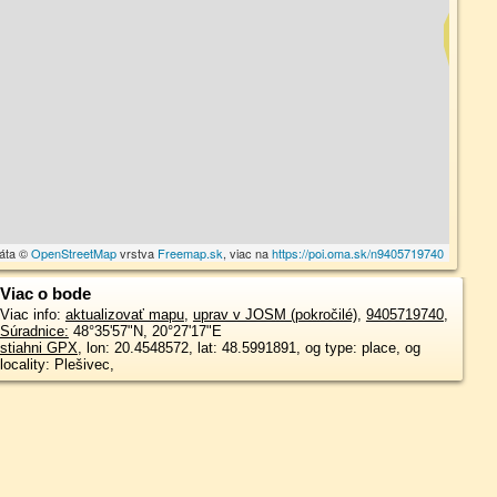
dáta ©
OpenStreetMap
vrstva
Freemap.sk
, viac na
https://poi.oma.sk/n9405719740
Viac o bode
Viac info:
aktualizovať mapu
,
uprav v JOSM (pokročilé)
,
9405719740
,
Súradnice:
48°35'57"N
,
20°27'17"E
stiahni GPX
, lon: 20.4548572, lat: 48.5991891, og type: place, og
locality: Plešivec,