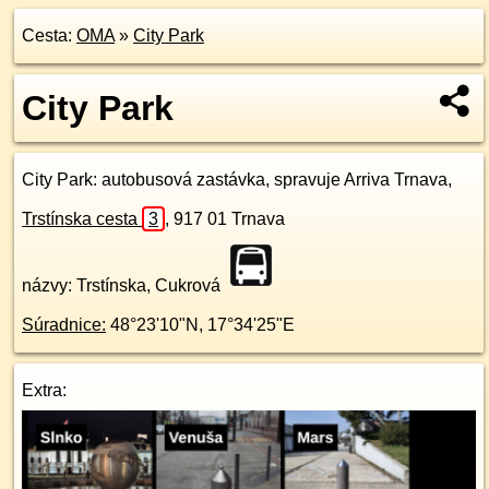
Cesta:
OMA
»
City Park
City Park
City Park
: autobusová zastávka, spravuje Arriva Trnava,
Trstínska cesta
3
,
917 01
Trnava
názvy: Trstínska, Cukrová
Súradnice:
48°23'10"N
,
17°34'25"E
Extra: