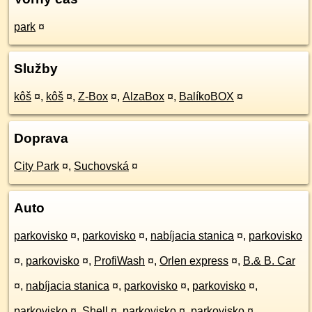
park
¤
Služby
kôš
¤
,
kôš
¤
,
Z-Box
¤
,
AlzaBox
¤
,
BalíkoBOX
¤
Doprava
City Park
¤
,
Suchovská
¤
Auto
parkovisko
¤
,
parkovisko
¤
,
nabíjacia stanica
¤
,
parkovisko
¤
,
parkovisko
¤
,
ProfiWash
¤
,
Orlen express
¤
,
B.& B. Car
¤
,
nabíjacia stanica
¤
,
parkovisko
¤
,
parkovisko
¤
,
parkovisko
¤
,
Shell
¤
,
parkovisko
¤
,
parkovisko
¤
,