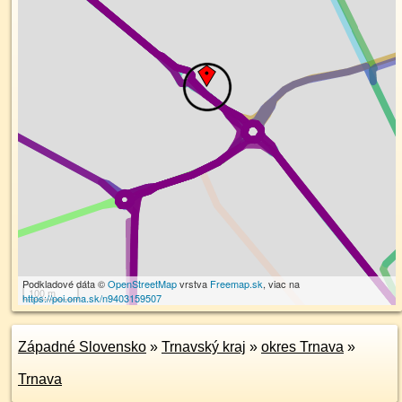
Podkladové dáta ©
OpenStreetMap
vrstva
Freemap.sk
, viac na
100 m
https://poi.oma.sk/n9403159507
Západné Slovensko
»
Trnavský kraj
»
okres Trnava
»
Trnava