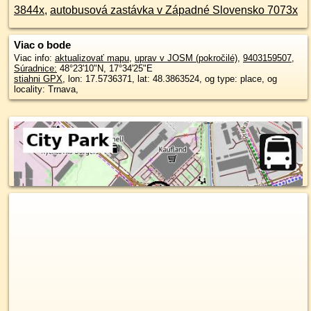
3844x
,
autobusová zastávka v Západné Slovensko 7073x
Viac o bode
Viac info:
aktualizovať mapu
,
uprav v JOSM (pokročilé)
,
9403159507
,
Súradnice:
48°23'10"N
,
17°34'25"E
stiahni GPX
, lon: 17.5736371, lat: 48.3863524, og type: place, og
locality: Trnava,