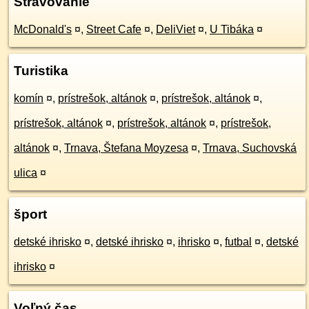
Stravovanie
McDonald's
¤
,
Street Cafe
¤
,
DeliViet
¤
,
U Tibáka
¤
Turistika
komín
¤
,
prístrešok, altánok
¤
,
prístrešok, altánok
¤
,
prístrešok, altánok
¤
,
prístrešok, altánok
¤
,
prístrešok,
altánok
¤
,
Trnava, Štefana Moyzesa
¤
,
Trnava, Suchovská
ulica
¤
šport
detské ihrisko
¤
,
detské ihrisko
¤
,
ihrisko
¤
,
futbal
¤
,
detské
ihrisko
¤
Voľný čas