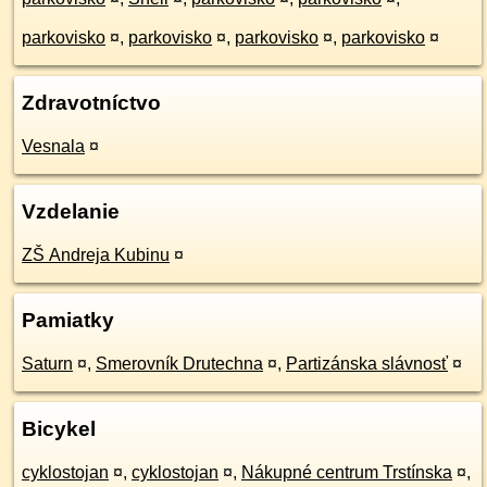
parkovisko
¤
,
parkovisko
¤
,
parkovisko
¤
,
parkovisko
¤
Zdravotníctvo
Vesnala
¤
Vzdelanie
ZŠ Andreja Kubinu
¤
Pamiatky
Saturn
¤
,
Smerovník Drutechna
¤
,
Partizánska slávnosť
¤
Bicykel
cyklostojan
¤
,
cyklostojan
¤
,
Nákupné centrum Trstínska
¤
,