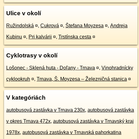
Ulice v okolí
Ružindolská
¤
,
Cukrová
¤
,
Štefana Moyzesa
¤
,
Andreja
Kubinu
¤
,
Pri kalvárii
¤
,
Trstínska cesta
¤
Cyklotrasy v okolí
Lošonec - Sklená huta - Doľany - Trnava
¤
,
Vinohradnícky
cyklookruh
¤
,
Trnava, Š. Moyzesa – Železničná stanica
¤
V kategóriách
autobusová zastávka v Trnava 230x
,
autobusová zastávka
v okres Trnava 472x
,
autobusová zastávka v Trnavský kraj
1978x
,
autobusová zastávka v Trnavská pahorkatina