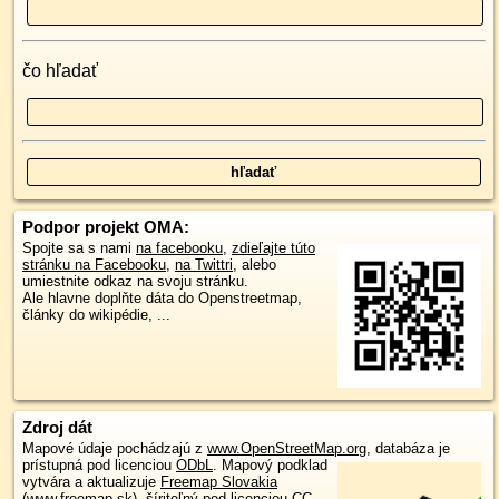
čo hľadať
Podpor projekt OMA:
Spojte sa s nami
na facebooku
,
zdieľajte túto
stránku na Facebooku
,
na Twittri
, alebo
umiestnite odkaz na svoju stránku.
Ale hlavne doplňte dáta do Openstreetmap,
články do wikipédie, ...
Zdroj dát
Mapové údaje pochádzajú z
www.OpenStreetMap.org
, databáza je
prístupná pod licenciou
ODbL
.
Mapový podklad
vytvára a aktualizuje
Freemap Slovakia
(www.freemap.sk)
, šíriteľný pod licenciou CC-