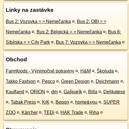
Linky na zastávke
Bus 2: Vozovka = > Nemečanka
¤
,
Bus 2: OBI = >
Nemečanka
¤
,
Bus 2: Belgická = > Nemečanka
¤
,
Bus 6:
Sibírska = > City Park
¤
,
Bus 7: Vozovka = > Nemečanka
¤
Obchod
Farmfoods - Výnimočné potraviny
¤
,
H&M
¤
,
Školuda
¤
,
Takko Fashion
¤
,
Pepco
¤
,
Green Design
¤
,
Deichmann
¤
,
Kaufland
¤
,
ORION
¤
,
dm
¤
,
Gašparík
¤
,
Billa
¤
,
Delikateso
¤
,
Tabak Press
¤
,
KiK
¤
,
Bepon
¤
,
home&you
¤
,
SUPER
ZOO
¤
,
Kärcher
¤
,
TEDi
¤
,
HAK Trade
¤
,
Riha
¤