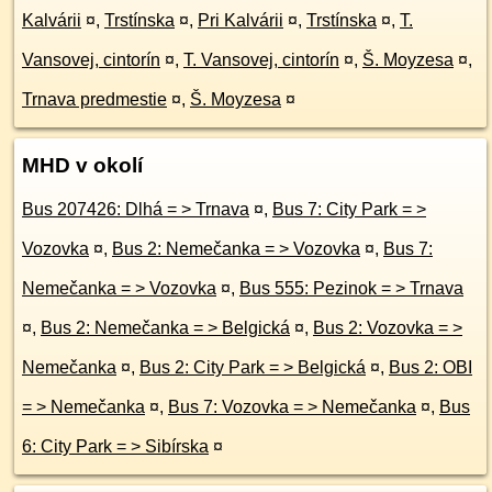
Kalvárii
¤
,
Trstínska
¤
,
Pri Kalvárii
¤
,
Trstínska
¤
,
T.
Vansovej, cintorín
¤
,
T. Vansovej, cintorín
¤
,
Š. Moyzesa
¤
,
Trnava predmestie
¤
,
Š. Moyzesa
¤
MHD v okolí
Bus 207426: Dlhá = > Trnava
¤
,
Bus 7: City Park = >
Vozovka
¤
,
Bus 2: Nemečanka = > Vozovka
¤
,
Bus 7:
Nemečanka = > Vozovka
¤
,
Bus 555: Pezinok = > Trnava
¤
,
Bus 2: Nemečanka = > Belgická
¤
,
Bus 2: Vozovka = >
Nemečanka
¤
,
Bus 2: City Park = > Belgická
¤
,
Bus 2: OBI
= > Nemečanka
¤
,
Bus 7: Vozovka = > Nemečanka
¤
,
Bus
6: City Park = > Sibírska
¤