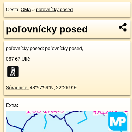
Cesta:
OMA
»
poľovnícky posed
poľovnícky posed
poľovnícky posed
: poľovnícky posed,
067 67
Ulič
Súradnice:
48°57'59"N
,
22°26'9"E
Extra: