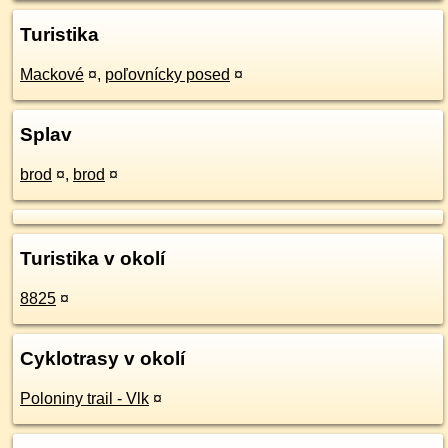
Turistika
Mackové
¤
,
poľovnícky posed
¤
Splav
brod
¤
,
brod
¤
Turistika v okolí
8825
¤
Cyklotrasy v okolí
Poloniny trail - Vlk
¤