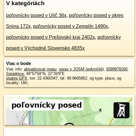
V kategóriách
poľovnícky posed v Ulič 36x
,
poľovnícky posed v okres
Snina 172x
,
poľovnícky posed v Zemplín 1490x
,
poľovnícky posed v Prešovský kraj 2402x
,
poľovnícky
posed v Východné Slovensko 4835x
Viac o bode
Viac info:
aktualizovať mapu
,
uprav v JOSM (pokročilé)
,
9399978260
,
Súradnice:
48°57'59"N
,
22°26'9"E
stiahni GPX
, lon: 22.4360347, lat: 48.9665862, og type: place, og
locality: Ulič,