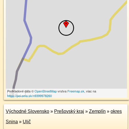
Podkladové dáta ©
OpenStreetMap
vrstva
Freemap.sk
, viac na
100 m
https://poi.oma.sk/n9399978260
Východné Slovensko
»
Prešovský kraj
»
Zemplín
»
okres
Snina
»
Ulič