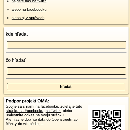
nájdete nás na twittri
alebo na faceboooku
alebo aj v správach
kde hľadať
čo hľadať
Podpor projekt OMA:
Spojte sa s nami
na facebooku
,
zdieľajte túto
stránku na Facebooku
,
na Twittri
, alebo
umiestnite odkaz na svoju stránku.
Ale hlavne doplňte dáta do Openstreetmap,
články do wikipédie, ...