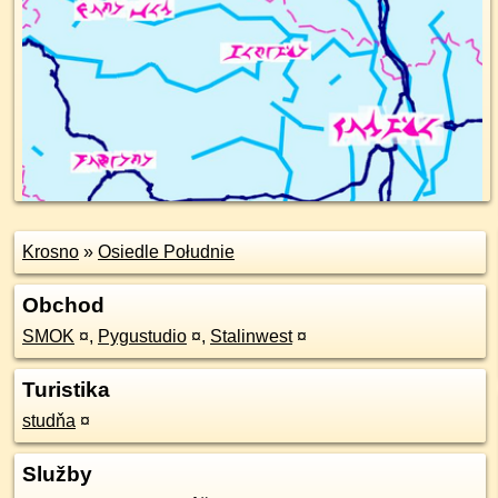
Krosno
»
Osiedle Południe
Obchod
SMOK
¤
,
Pygustudio
¤
,
Stalinwest
¤
Turistika
studňa
¤
Služby