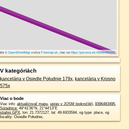
dáta ©
OpenStreetMap
vrstva
Freemap.sk
, viac na
https://poi.oma.sk/n9396483495
V kategóriách
kancelária v Osiedle Południe 179x
,
kancelária v Krosno
575x
Viac o bode
Viac info:
aktualizovať mapu
,
uprav v JOSM (pokročilé)
,
9396483495
,
Súradnice:
49°41'36"N
,
21°44'13"E
stiahni GPX
, lon: 21.7372127, lat: 49.6933594, og type: place, og
locality: Osiedle Południe,