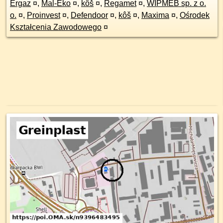
Ergaz
¤
,
Mal-Eko
¤
,
kôš
¤
,
Regamet
¤
,
WIPMEB sp. z o.
o.
¤
,
Proinvest
¤
,
Defendoor
¤
,
kôš
¤
,
Maxima
¤
,
Ośrodek
Kształcenia Zawodowego
¤