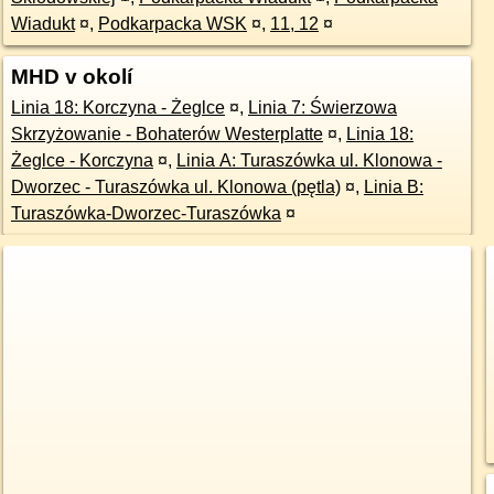
Wiadukt
¤
,
Podkarpacka WSK
¤
,
11, 12
¤
MHD v okolí
Linia 18: Korczyna - Żeglce
¤
,
Linia 7: Świerzowa
Skrzyżowanie - Bohaterów Westerplatte
¤
,
Linia 18:
Żeglce - Korczyna
¤
,
Linia A: Turaszówka ul. Klonowa -
Dworzec - Turaszówka ul. Klonowa (pętla)
¤
,
Linia B:
Turaszówka-Dworzec-Turaszówka
¤