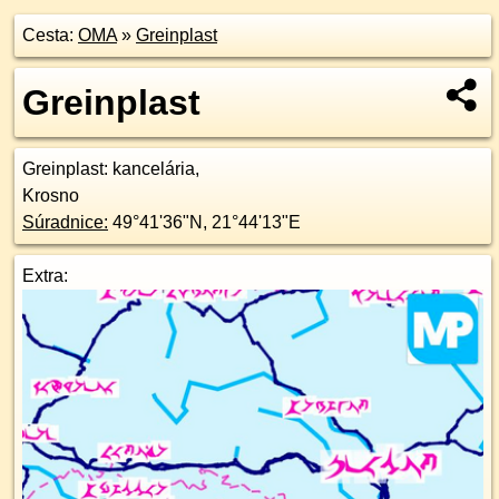
Cesta:
OMA
»
Greinplast
Greinplast
Greinplast
: kancelária,
Krosno
Súradnice:
49°41'36"N
,
21°44'13"E
Extra: