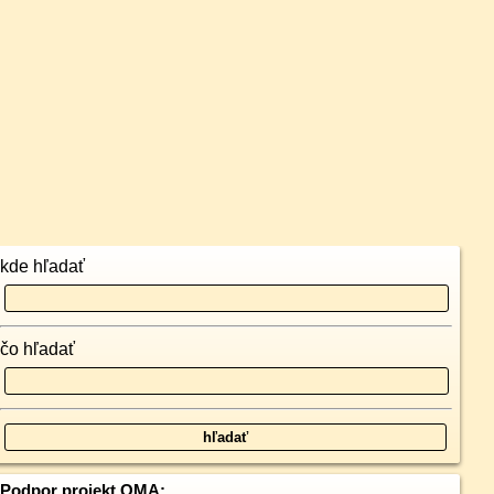
kde hľadať
čo hľadať
Podpor projekt OMA: