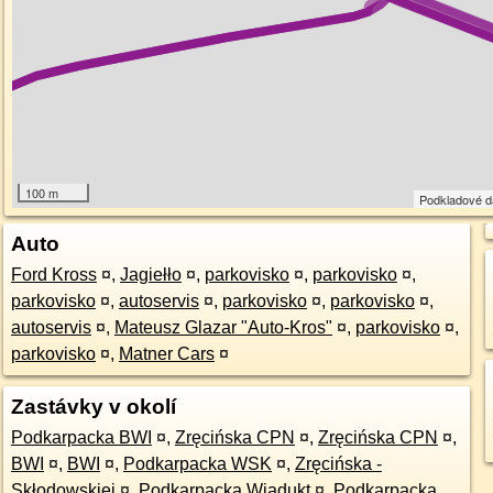
100 m
Podkladové 
Auto
Ford Kross
¤
,
Jagiełło
¤
,
parkovisko
¤
,
parkovisko
¤
,
parkovisko
¤
,
autoservis
¤
,
parkovisko
¤
,
parkovisko
¤
,
autoservis
¤
,
Mateusz Glazar "Auto-Kros"
¤
,
parkovisko
¤
,
parkovisko
¤
,
Matner Cars
¤
Zastávky v okolí
Podkarpacka BWI
¤
,
Zręcińska CPN
¤
,
Zręcińska CPN
¤
,
BWI
¤
,
BWI
¤
,
Podkarpacka WSK
¤
,
Zręcińska -
Skłodowskiej
¤
,
Podkarpacka Wiadukt
¤
,
Podkarpacka