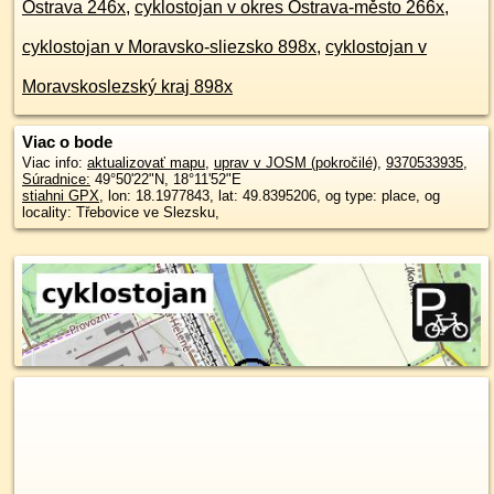
Ostrava 246x
,
cyklostojan v okres Ostrava-město 266x
,
cyklostojan v Moravsko-sliezsko 898x
,
cyklostojan v
Moravskoslezský kraj 898x
Viac o bode
Viac info:
aktualizovať mapu
,
uprav v JOSM (pokročilé)
,
9370533935
,
Súradnice:
49°50'22"N
,
18°11'52"E
stiahni GPX
, lon: 18.1977843, lat: 49.8395206, og type: place, og
locality: Třebovice ve Slezsku,