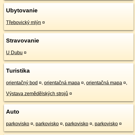
Ubytovanie
Třebovický mlýn
¤
Stravovanie
U Dubu
¤
Turistika
orientačný bod
¤
,
orientačná mapa
¤
,
orientačná mapa
¤
,
Výstava zemědělských strojů
¤
Auto
parkovisko
¤
,
parkovisko
¤
,
parkovisko
¤
,
parkovisko
¤