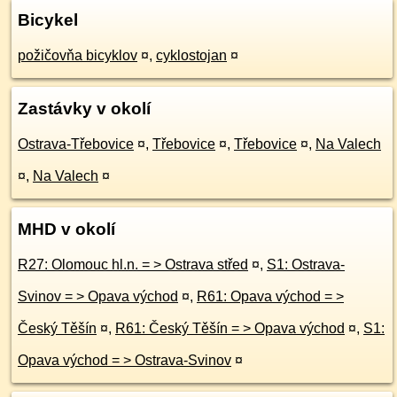
Bicykel
požičovňa bicyklov
¤
,
cyklostojan
¤
Zastávky v okolí
Ostrava-Třebovice
¤
,
Třebovice
¤
,
Třebovice
¤
,
Na Valech
¤
,
Na Valech
¤
MHD v okolí
R27: Olomouc hl.n. = > Ostrava střed
¤
,
S1: Ostrava-
Svinov = > Opava východ
¤
,
R61: Opava východ = >
Český Těšín
¤
,
R61: Český Těšín = > Opava východ
¤
,
S1:
Opava východ = > Ostrava-Svinov
¤