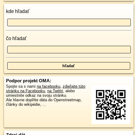
kde hľadať
čo hľadať
Podpor projekt OMA:
Spojte sa s nami
na facebooku
,
zdieľajte túto
stránku na Facebooku
,
na Twittri
, alebo
umiestnite odkaz na svoju stránku.
Ale hlavne doplňte dáta do Openstreetmap,
články do wikipédie, ...
Zdroj dát