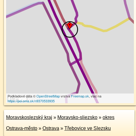
Podkladové dáta ©
OpenStreetMap
vrstva
Freemap.sk
, viac na
100 m
https://poi.oma.sk/n9370533935
Moravskoslezský kraj
»
Moravsko-sliezsko
»
okres
Ostrava-město
»
Ostrava
»
Třebovice ve Slezsku