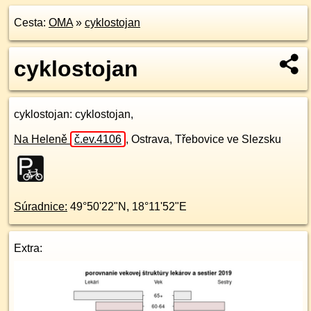
Cesta:
OMA
»
cyklostojan
cyklostojan
cyklostojan
: cyklostojan,
Na Heleně
č.ev.4106
,
Ostrava, Třebovice ve Slezsku
Súradnice:
49°50'22"N
,
18°11'52"E
Extra: