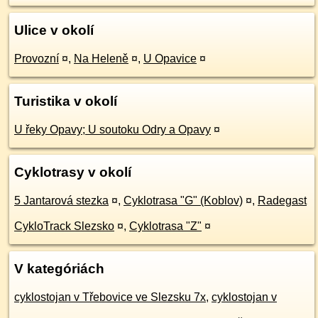
Ulice v okolí
Provozní
¤
,
Na Heleně
¤
,
U Opavice
¤
Turistika v okolí
U řeky Opavy; U soutoku Odry a Opavy
¤
Cyklotrasy v okolí
5 Jantarová stezka
¤
,
Cyklotrasa "G" (Koblov)
¤
,
Radegast
CykloTrack Slezsko
¤
,
Cyklotrasa "Z"
¤
V kategóriách
cyklostojan v Třebovice ve Slezsku 7x
,
cyklostojan v