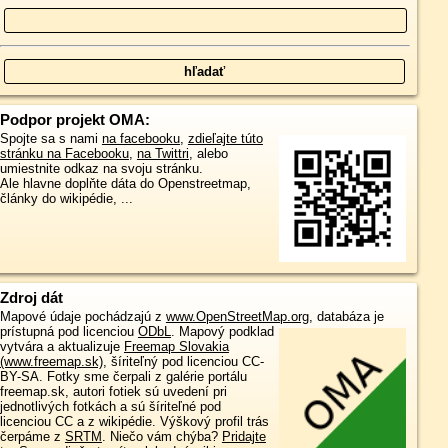
Podpor projekt OMA:
Spojte sa s nami
na facebooku
,
zdieľajte túto
stránku na Facebooku
,
na Twittri
, alebo
umiestnite odkaz na svoju stránku.
Ale hlavne doplňte dáta do Openstreetmap,
články do wikipédie, ...
Zdroj dát
Mapové údaje pochádzajú z
www.OpenStreetMap.org
, databáza je
prístupná pod licenciou
ODbL
.
Mapový podklad
vytvára a aktualizuje
Freemap Slovakia
(www.freemap.sk)
, šíriteľný pod licenciou CC-
BY-SA. Fotky sme čerpali z galérie portálu
freemap.sk, autori fotiek sú uvedení pri
jednotlivých fotkách a sú šíriteľné pod
licenciou CC a z wikipédie. Výškový profil trás
čerpáme z
SRTM
. Niečo vám chýba?
Pridajte