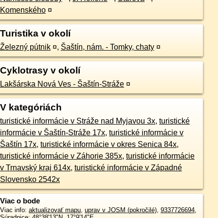
Komenského
¤
Turistika v okolí
Železný pútnik
¤
,
Šaštín, nám. - Tomky, chaty
¤
Cyklotrasy v okolí
Lakšárska Nová Ves - Šaštín-Stráže
¤
V kategóriách
turistické informácie v Stráže nad Myjavou 3x
,
turistické
informácie v Šaštín-Stráže 17x
,
turistické informácie v
Šaštín 17x
,
turistické informácie v okres Senica 84x
,
turistické informácie v Záhorie 385x
,
turistické informácie
v Trnavský kraj 614x
,
turistické informácie v Západné
Slovensko 2542x
Viac o bode
Viac info:
aktualizovať mapu
,
uprav v JOSM (pokročilé)
,
9337726694
,
Súradnice:
48°38'13"N
,
17°9'14"E