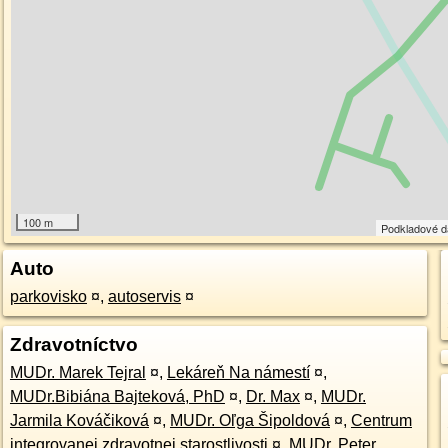
100 m
Podkladové 
Auto
parkovisko
¤
,
autoservis
¤
Zdravotníctvo
MUDr. Marek Tejral
¤
,
Lekáreň Na námestí
¤
,
MUDr.Bibiána Bajteková, PhD
¤
,
Dr. Max
¤
,
MUDr.
Jarmila Kováčiková
¤
,
MUDr. Oľga Šipoldová
¤
,
Centrum
integrovanej zdravotnej starostlivosti
¤
,
MUDr. Peter