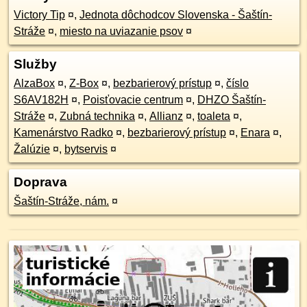
Victory Tip
¤
,
Jednota dôchodcov Slovenska - Šaštín-
Stráže
¤
,
miesto na uviazanie psov
¤
Služby
AlzaBox
¤
,
Z-Box
¤
,
bezbarierový prístup
¤
,
číslo
S6AV182H
¤
,
Poisťovacie centrum
¤
,
DHZO Šaštín-
Stráže
¤
,
Zubná technika
¤
,
Allianz
¤
,
toaleta
¤
,
Kamenárstvo Radko
¤
,
bezbarierový prístup
¤
,
Enara
¤
,
Žalúzie
¤
,
bytservis
¤
Doprava
Šaštín-Stráže, nám.
¤