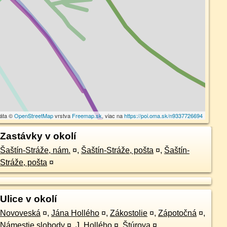
dáta ©
OpenStreetMap
vrstva
Freemap.sk
, viac na
https://poi.oma.sk/n9337726694
Zastávky v okolí
Šaštín-Stráže, nám.
¤
,
Šaštín-Stráže, pošta
¤
,
Šaštín-
Stráže, pošta
¤
Ulice v okolí
Novoveská
¤
,
Jána Hollého
¤
,
Zákostolie
¤
,
Zápotočná
¤
,
Námestie slobody
¤
,
J. Hollého
¤
,
Štúrova
¤
,