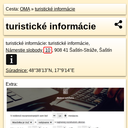
Cesta:
OMA
»
turistické informácie
turistické informácie
turistické informácie
: turistické informácie,
Námestie slobody
10
,
908 41
Šaštín-Stráže, Šaštín
Súradnice:
48°38'13"N
,
17°9'14"E
Extra: