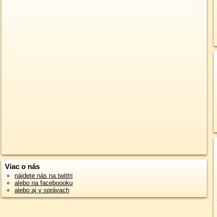
Viac o nás
nájdete nás na twittri
alebo na faceboooku
alebo aj v správach