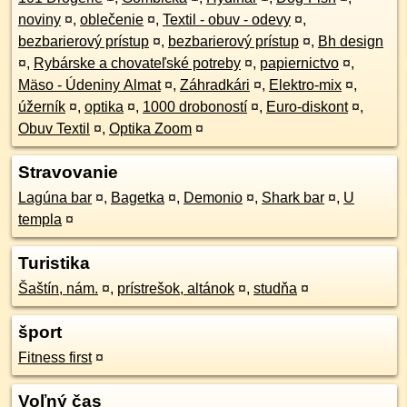
noviny
¤
,
oblečenie
¤
,
Textil - obuv - odevy
¤
,
bezbarierový prístup
¤
,
bezbarierový prístup
¤
,
Bh design
¤
,
Rybárske a chovateľské potreby
¤
,
papiernictvo
¤
,
Mäso - Údeniny Almat
¤
,
Záhradkári
¤
,
Elektro-mix
¤
,
úžerník
¤
,
optika
¤
,
1000 droboností
¤
,
Euro-diskont
¤
,
Obuv Textil
¤
,
Optika Zoom
¤
Stravovanie
Lagúna bar
¤
,
Bagetka
¤
,
Demonio
¤
,
Shark bar
¤
,
U
templa
¤
Turistika
Šaštín, nám.
¤
,
prístrešok, altánok
¤
,
studňa
¤
šport
Fitness first
¤
Voľný čas