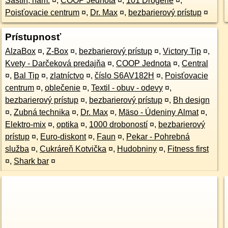
Šaštín, nám.
¤
,
COOP Jednota
¤
,
101 Drogerie
¤
,
Poisťovacie centrum
¤
,
Dr. Max
¤
,
bezbarierový prístup
¤
Prístupnosť
AlzaBox
¤
,
Z-Box
¤
,
bezbarierový prístup
¤
,
Victory Tip
¤
,
Kvety - Darčeková predajňa
¤
,
COOP Jednota
¤
,
Central
¤
,
Bal Tip
¤
,
zlatníctvo
¤
,
číslo S6AV182H
¤
,
Poisťovacie
centrum
¤
,
oblečenie
¤
,
Textil - obuv - odevy
¤
,
bezbarierový prístup
¤
,
bezbarierový prístup
¤
,
Bh design
¤
,
Zubná technika
¤
,
Dr. Max
¤
,
Mäso - Údeniny Almat
¤
,
Elektro-mix
¤
,
optika
¤
,
1000 droboností
¤
,
bezbarierový
prístup
¤
,
Euro-diskont
¤
,
Faun
¤
,
Pekar - Pohrebná
služba
¤
,
Cukráreň Kotvička
¤
,
Hudobniny
¤
,
Fitness first
¤
,
Shark bar
¤