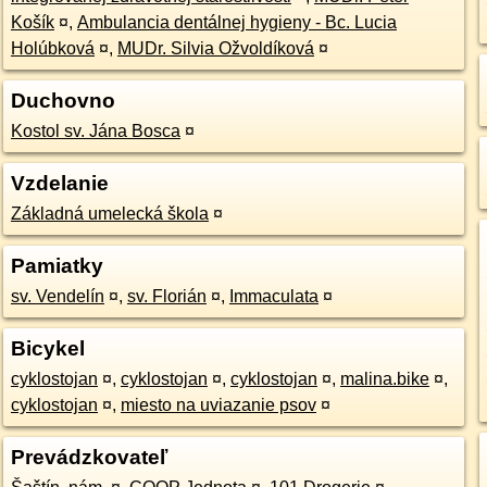
Košík
¤
,
Ambulancia dentálnej hygieny - Bc. Lucia
Holúbková
¤
,
MUDr. Silvia Ožvoldíková
¤
Duchovno
Kostol sv. Jána Bosca
¤
Vzdelanie
Základná umelecká škola
¤
Pamiatky
sv. Vendelín
¤
,
sv. Florián
¤
,
Immaculata
¤
Bicykel
cyklostojan
¤
,
cyklostojan
¤
,
cyklostojan
¤
,
malina.bike
¤
,
cyklostojan
¤
,
miesto na uviazanie psov
¤
Prevádzkovateľ