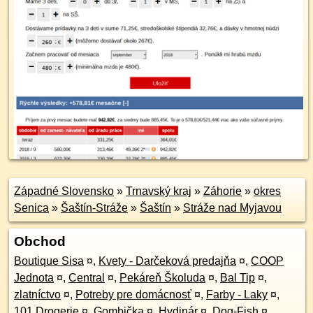
Západné Slovensko
»
Trnavský kraj
»
Záhorie
»
okres
Senica
»
Šaštín-Stráže
»
Šaštín
»
Stráže nad Myjavou
Obchod
Boutique Sisa
¤
,
Kvety - Darčeková predajňa
¤
,
COOP
Jednota
¤
,
Central
¤
,
Pekáreň Školuda
¤
,
Bal Tip
¤
,
zlatníctvo
¤
,
Potreby pre domácnosť
¤
,
Farby - Laky
¤
,
101 Drogerie
¤
,
Gombička
¤
,
Hydinár
¤
,
Dog-Fish
¤
,