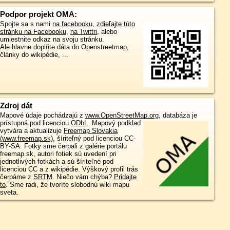
Podpor projekt OMA:
Spojte sa s nami
na facebooku
,
zdieľajte túto
stránku na Facebooku
,
na Twittri
, alebo
umiestnite odkaz na svoju stránku.
Ale hlavne doplňte dáta do Openstreetmap,
články do wikipédie, ...
Zdroj dát
Mapové údaje pochádzajú z
www.OpenStreetMap.org
, databáza je
prístupná pod licenciou
ODbL
.
Mapový podklad
vytvára a aktualizuje
Freemap Slovakia
(www.freemap.sk)
, šíriteľný pod licenciou CC-
BY-SA. Fotky sme čerpali z galérie portálu
freemap.sk, autori fotiek sú uvedení pri
jednotlivých fotkách a sú šíriteľné pod
licenciou CC a z wikipédie. Výškový profil trás
čerpáme z
SRTM
. Niečo vám chýba?
Pridajte
to
. Sme radi, že tvoríte slobodnú wiki mapu
sveta.