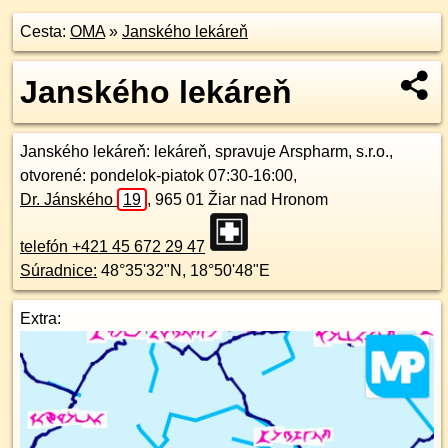
Cesta:
OMA
»
Janského lekáreň
Janského lekáreň
Janského lekáreň
: lekáreň, spravuje Arspharm, s.r.o.,
otvorené: pondelok-piatok 07:30-16:00,
Dr. Jánského
19
,
965 01
Žiar nad Hronom
telefón +421 45 672 29 47
Súradnice:
48°35'32"N
,
18°50'48"E
Extra: