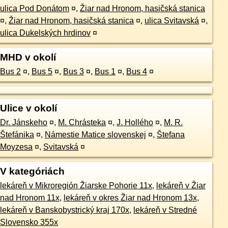
ulica Pod Donátom
¤
,
Žiar nad Hronom, hasičská stanica
¤
,
Žiar nad Hronom, hasičská stanica
¤
,
ulica Svitavská
¤
,
ulica Dukelských hrdinov
¤
MHD v okolí
Bus 2
¤
,
Bus 5
¤
,
Bus 3
¤
,
Bus 1
¤
,
Bus 4
¤
Ulice v okolí
Dr. Jánskeho
¤
,
M. Chrásteka
¤
,
J. Hollého
¤
,
M. R.
Štefánika
¤
,
Námestie Matice slovenskej
¤
,
Štefana
Moyzesa
¤
,
Svitavská
¤
V kategóriách
lekáreň v Mikroregión Žiarske Pohorie 11x
,
lekáreň v Žiar
nad Hronom 11x
,
lekáreň v okres Žiar nad Hronom 13x
,
lekáreň v Banskobystrický kraj 170x
,
lekáreň v Stredné
Slovensko 355x