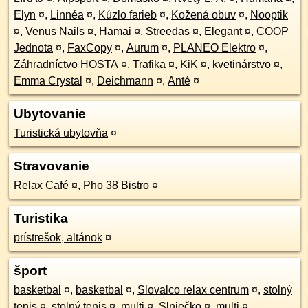
Elyn
¤
,
Linnéa
¤
,
Kúzlo farieb
¤
,
Kožená obuv
¤
,
Nooptik
¤
,
Venus Nails
¤
,
Hamai
¤
,
Streedas
¤
,
Elegant
¤
,
COOP
Jednota
¤
,
FaxCopy
¤
,
Aurum
¤
,
PLANEO Elektro
¤
,
Záhradníctvo HOSTA
¤
,
Trafika
¤
,
KiK
¤
,
kvetinárstvo
¤
,
Emma Crystal
¤
,
Deichmann
¤
,
Anté
¤
Ubytovanie
Turistická ubytovňa
¤
Stravovanie
Relax Café
¤
,
Pho 38 Bistro
¤
Turistika
prístrešok, altánok
¤
šport
basketbal
¤
,
basketbal
¤
,
Slovalco relax centrum
¤
,
stolný
tenis
¤
,
stolný tenis
¤
,
multi
¤
,
Slniečko
¤
,
multi
¤