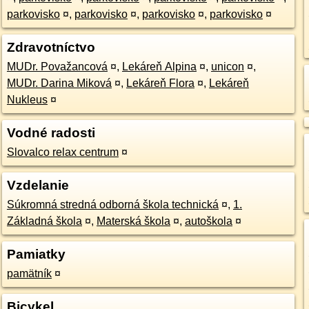
parkovisko
¤
,
parkovisko
¤
,
parkovisko
¤
,
parkovisko
¤
Zdravotníctvo
MUDr. Považancová
¤
,
Lekáreň Alpina
¤
,
unicon
¤
,
MUDr. Darina Miková
¤
,
Lekáreň Flora
¤
,
Lekáreň
Nukleus
¤
Vodné radosti
Slovalco relax centrum
¤
Vzdelanie
Súkromná stredná odborná škola technická
¤
,
1.
Základná škola
¤
,
Materská škola
¤
,
autoškola
¤
Pamiatky
pamätník
¤
Bicykel