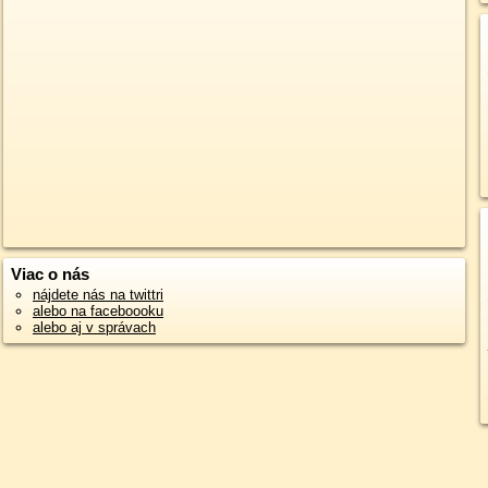
Viac o nás
nájdete nás na twittri
alebo na faceboooku
alebo aj v správach