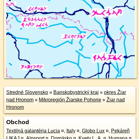
Stredné Slovensko
»
Banskobystrický kraj
»
okres Žiar
nad Hronom
»
Mikroregión Žiarske Pohorie
»
Žiar nad
Hronom
Obchod
Textilná galantéria Lucia
¤
,
Italy
¤
,
Globo Lux
¤
,
Pekáreň
LIKAJ
¤
,
Alpsport
¤
,
Domäsko
¤
,
Kvety L. A.
¤
,
Humana
¤
,