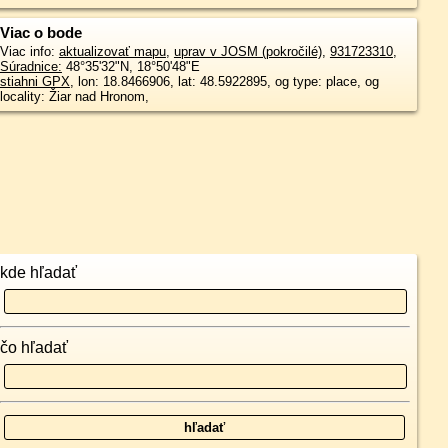
Viac o bode
Viac info:
aktualizovať mapu
,
uprav v JOSM (pokročilé)
,
931723310
,
Súradnice:
48°35'32"N
,
18°50'48"E
stiahni GPX
, lon: 18.8466906, lat: 48.5922895, og type: place, og
locality: Žiar nad Hronom,
kde hľadať
čo hľadať