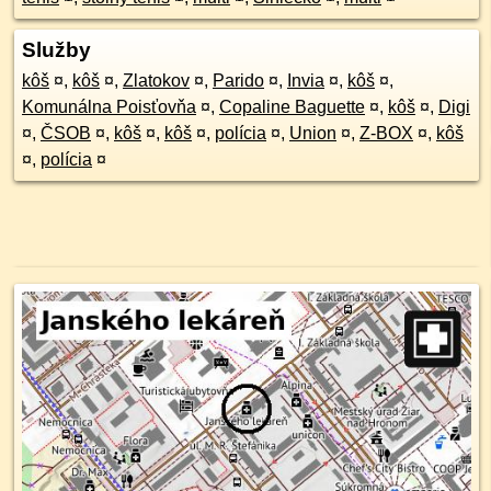
Služby
kôš
¤
,
kôš
¤
,
Zlatokov
¤
,
Parido
¤
,
Invia
¤
,
kôš
¤
,
Komunálna Poisťovňa
¤
,
Copaline Baguette
¤
,
kôš
¤
,
Digi
¤
,
ČSOB
¤
,
kôš
¤
,
kôš
¤
,
polícia
¤
,
Union
¤
,
Z-BOX
¤
,
kôš
¤
,
polícia
¤