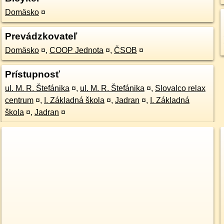
Domäsko
¤
Prevádzkovateľ
Domäsko
¤
,
COOP Jednota
¤
,
ČSOB
¤
Prístupnosť
ul. M. R. Štefánika
¤
,
ul. M. R. Štefánika
¤
,
Slovalco relax
centrum
¤
,
I. Základná škola
¤
,
Jadran
¤
,
I. Základná
škola
¤
,
Jadran
¤