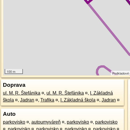
100 m
Podkladové
Doprava
ul. M. R. Štefánika
¤
,
ul. M. R. Štefánika
¤
,
I. Základná
škola
¤
,
Jadran
¤
,
Trafika
¤
,
I. Základná škola
¤
,
Jadran
¤
Auto
parkovisko
¤
,
autoumyváreň
¤
,
parkovisko
¤
,
parkovisko
¤
,
parkovisko
¤
,
parkovisko
¤
,
parkovisko
¤
,
parkovisko
¤
,