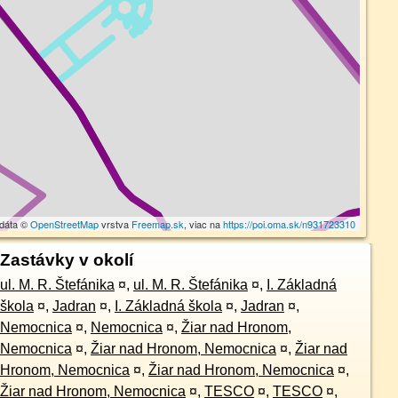
 dáta ©
OpenStreetMap
vrstva
Freemap.sk
, viac na
https://poi.oma.sk/n931723310
Zastávky v okolí
ul. M. R. Štefánika
¤
,
ul. M. R. Štefánika
¤
,
I. Základná
škola
¤
,
Jadran
¤
,
I. Základná škola
¤
,
Jadran
¤
,
Nemocnica
¤
,
Nemocnica
¤
,
Žiar nad Hronom,
Nemocnica
¤
,
Žiar nad Hronom, Nemocnica
¤
,
Žiar nad
Hronom, Nemocnica
¤
,
Žiar nad Hronom, Nemocnica
¤
,
Žiar nad Hronom, Nemocnica
¤
,
TESCO
¤
,
TESCO
¤
,