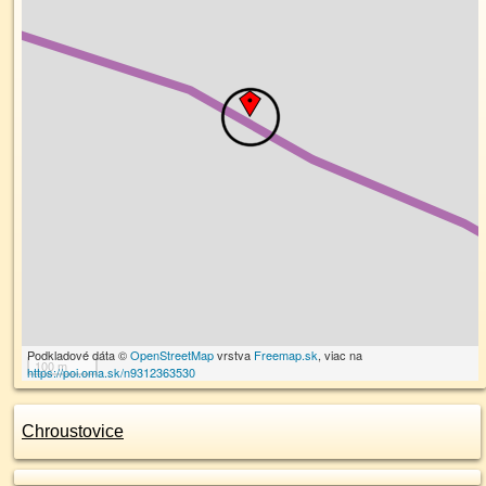
Podkladové dáta ©
OpenStreetMap
vrstva
Freemap.sk
, viac na
100 m
https://poi.oma.sk/n9312363530
Chroustovice