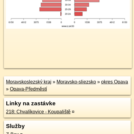
Moravskoslezský kraj
»
Moravsko-sliezsko
»
okres Opava
»
Opava-Předměstí
Linky na zastávke
218: Chvalíkovice - Koupaliště
¤
Služby