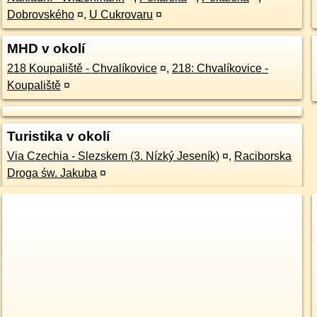
Dobrovského
¤
,
U Cukrovaru
¤
MHD v okolí
218 Koupaliště - Chvalíkovice
¤
,
218: Chvalíkovice -
Koupaliště
¤
Turistika v okolí
Via Czechia - Slezskem (3. Nízký Jeseník)
¤
,
Raciborska
Droga św. Jakuba
¤