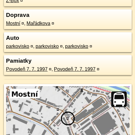
Z-Box
¤
Doprava
Mostní
¤
,
Mařádkova
¤
Auto
parkovisko
¤
,
parkovisko
¤
,
parkovisko
¤
Pamiatky
Povodeň 7. 7. 1997
¤
,
Povodeň 7. 7. 1997
¤