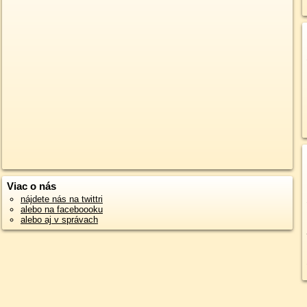
Viac o nás
nájdete nás na twittri
alebo na faceboooku
alebo aj v správach