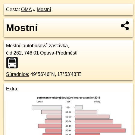
Cesta:
OMA
»
Mostní
Mostní
Mostní
: autobusová zastávka,
č.d.
262
,
746 01
Opava-Předměstí
Súradnice:
49°56'46"N
,
17°53'43"E
Extra: