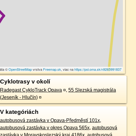
dáta ©
OpenStreetMap
vrstva
Freemap.sk
, viac na
https://poi.oma.sk/n9265991837
Cyklotrasy v okolí
Radegast CykloTrack Opava
¤
,
55 Slezská magistrála
(Jeseník - Hlučín)
¤
V kategóriách
autobusová zastávka v Opava-Předměstí 101x
,
autobusová zastávka v okres Opava 565x
,
autobusová
zastávka v Moravskoslezský kraj 4186x
,
autobusová