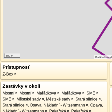
100 m
Podkladové 
Prístupnosť
Z-Box
¤
Zastávky v okolí
Mostní
¤
,
Mostní
¤
,
Mařádkova
¤
,
Mařádkova
¤
,
SME
¤
,
SME
¤
,
Městské sady
¤
,
Městské sady
¤
,
Stará silnice
¤
,
Stará silnice
¤
,
Opava, Nákladní - Witzenmann
¤
,
Opava,
Nákladní - Witzenmann
¤
,
Pekařská
¤
,
Pekařská
¤
,