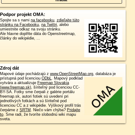
Podpor projekt OMA:
Spojte sa s nami
na facebooku
,
zdieľajte túto
stránku na Facebooku
,
na Twittri
, alebo
umiestnite odkaz na svoju stránku.
Ale hlavne doplňte dáta do Openstreetmap,
články do wikipédie, ...
Zdroj dát
Mapové údaje pochádzajú z
www.OpenStreetMap.org
, databáza je
prístupná pod licenciou
ODbL
.
Mapový podklad
vytvára a aktualizuje
Freemap Slovakia
(www.freemap.sk)
, šíriteľný pod licenciou CC-
BY-SA. Fotky sme čerpali z galérie portálu
freemap.sk, autori fotiek sú uvedení pri
jednotlivých fotkách a sú šíriteľné pod
licenciou CC a z wikipédie. Výškový profil trás
čerpáme z
SRTM
. Niečo vám chýba?
Pridajte
to
. Sme radi, že tvoríte slobodnú wiki mapu
sveta.