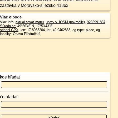
zastávka v Moravsko-sliezsko 4186x
Viac o bode
Viac info:
aktualizovať mapu
,
uprav v JOSM (pokročilé)
,
9265991837
,
Súradnice:
49°56'46"N
,
17°53'43"E
stiahni GPX
, lon: 17.8953204, lat: 49.9462838, og type: place, og
locality: Opava Předměstí,
kde hľadať
čo hľadať