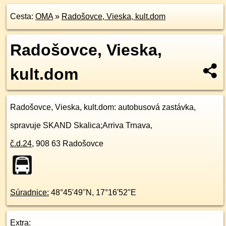
Cesta:
OMA
»
Radošovce, Vieska, kult.dom
Radošovce, Vieska,
kult.dom
Radošovce, Vieska, kult.dom
: autobusová zastávka,
spravuje SKAND Skalica;Arriva Trnava,
č.d.
24
,
908 63
Radošovce
Súradnice:
48°45'49"N
,
17°16'52"E
Extra: