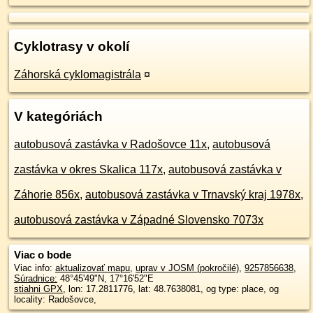
Cyklotrasy v okolí
Záhorská cyklomagistrála
¤
V kategóriách
autobusová zastávka v Radošovce 11x
,
autobusová
zastávka v okres Skalica 117x
,
autobusová zastávka v
Záhorie 856x
,
autobusová zastávka v Trnavský kraj 1978x
,
autobusová zastávka v Západné Slovensko 7073x
Viac o bode
Viac info:
aktualizovať mapu
,
uprav v JOSM (pokročilé)
,
9257856638
,
Súradnice:
48°45'49"N
,
17°16'52"E
stiahni GPX
, lon: 17.2811776, lat: 48.7638081, og type: place, og
locality: Radošovce,