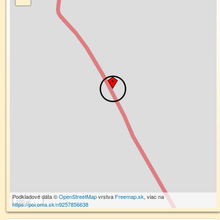
Podkladové dáta ©
OpenStreetMap
vrstva
Freemap.sk
, viac na
100 m
https://poi.oma.sk/n9257856638