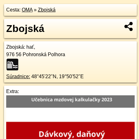
Cesta:
OMA
»
Zbojská
Zbojská
Zbojská
: hať,
976 56
Pohronská Polhora
Súradnice:
48°45'22"N
,
19°50'52"E
Extra: