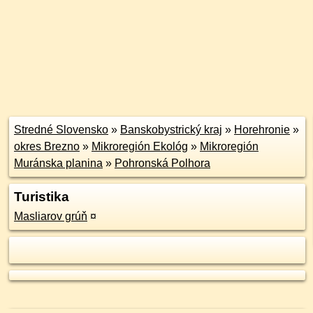
Stredné Slovensko
»
Banskobystrický kraj
»
Horehronie
»
okres Brezno
»
Mikroregión Ekológ
»
Mikroregión
Muránska planina
»
Pohronská Polhora
Turistika
Masliarov grúň
¤