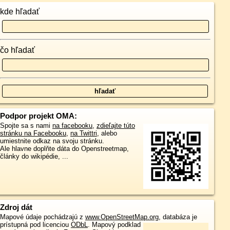
kde hľadať
čo hľadať
Podpor projekt OMA:
Spojte sa s nami
na facebooku
,
zdieľajte túto
stránku na Facebooku
,
na Twittri
, alebo
umiestnite odkaz na svoju stránku.
Ale hlavne doplňte dáta do Openstreetmap,
články do wikipédie, ...
Zdroj dát
Mapové údaje pochádzajú z
www.OpenStreetMap.org
, databáza je
prístupná pod licenciou
ODbL
.
Mapový podklad