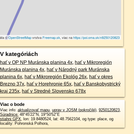
dáta ©
OpenStreetMap
vrstva
Freemap.sk
, viac na
https://poi.oma.sk/n9250120823
V kategóriách
hať v OP NP Muránska planina 4x
,
hať v Mikroregión
Muránska planina 4x
,
hať v Národný park Muránska
planina 6x
,
hať v Mikroregión Ekológ 26x
,
hať v okres
Brezno 37x
,
hať v Horehronie 65x
,
hať v Banskobystrický
kraj 235x
,
hať v Stredné Slovensko 678x
Viac o bode
Viac info:
aktualizovať mapu
,
uprav v JOSM (pokročilé)
,
9250120823
,
Súradnice:
48°45'22"N
,
19°50'52"E
stiahni GPX
, lon: 19.8480524, lat: 48.7562104, og type: place, og
locality: Pohronská Polhora,