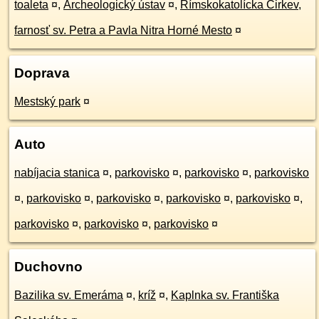
toaleta
¤
,
Archeologický ústav
¤
,
Rímskokatolícka Cirkev,
farnosť sv. Petra a Pavla Nitra Horné Mesto
¤
Doprava
Mestský park
¤
Auto
nabíjacia stanica
¤
,
parkovisko
¤
,
parkovisko
¤
,
parkovisko
¤
,
parkovisko
¤
,
parkovisko
¤
,
parkovisko
¤
,
parkovisko
¤
,
parkovisko
¤
,
parkovisko
¤
,
parkovisko
¤
Duchovno
Bazilika sv. Emeráma
¤
,
kríž
¤
,
Kaplnka sv. Františka