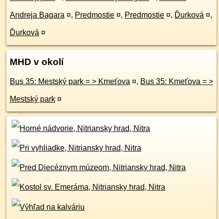
Andreja Bagara
¤
,
Predmostie
¤
,
Predmostie
¤
,
Ďurková
¤
,
Ďurková
¤
MHD v okolí
Bus 35: Mestský park = > Kmeťova
¤
,
Bus 35: Kmeťova = >
Mestský park
¤