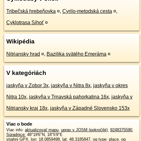
Tribečská hrebeňovka
¤
,
Cyrilo-metodská cesta
¤
,
Cyklotrasa Sihoť
¤
Wikipédia
Nitriansky hrad
¤
,
Bazilika svätého Emeráma
¤
V kategóriách
jaskyňa v Zobor 3x
,
jaskyňa v Nitra 8x
,
jaskyňa v okres
Nitra 10x
,
jaskyňa v Trnavská pahorkatina 16x
,
jaskyňa v
Nitriansky kraj 18x
,
jaskyňa v Západné Slovensko 153x
Viac o bode
Viac info:
aktualizovať mapu
,
uprav v JOSM (pokročilé)
,
9248375590
,
Súradnice:
48°19'6"N
,
18°5'9"E
stiahni GPX
, lon: 18.0859498, lat: 48.3185847, og type: place, og