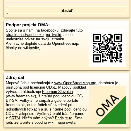
Podpor projekt OMA:
Spojte sa s nami
na facebooku
,
zdieľajte túto
stránku na Facebooku
,
na Twittri
, alebo
umiestnite odkaz na svoju stránku.
Ale hlavne doplňte dáta do Openstreetmap,
články do wikipédie, ...
Zdroj dát
Mapové údaje pochádzajú z
www.OpenStreetMap.org
, databáza je
prístupná pod licenciou
ODbL
.
Mapový podklad
vytvára a aktualizuje
Freemap Slovakia
(www.freemap.sk)
, šíriteľný pod licenciou CC-
BY-SA. Fotky sme čerpali z galérie portálu
freemap.sk, autori fotiek sú uvedení pri
jednotlivých fotkách a sú šíriteľné pod licenciou
CC a z wikipédie. Výškový profil trás čerpáme
z
SRTM
. Niečo vám chýba?
Pridajte to
. Sme
radi, že tvoríte slobodnú wiki mapu sveta.