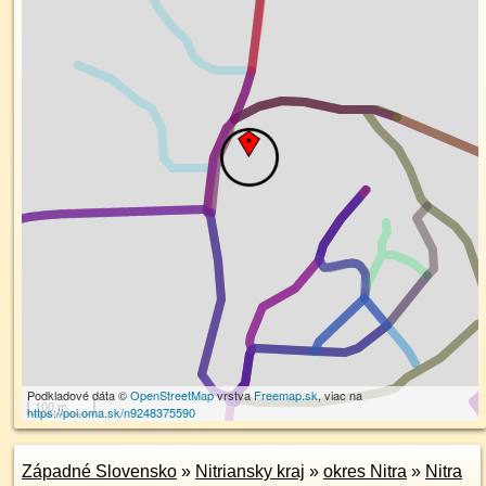
Podkladové dáta ©
OpenStreetMap
vrstva
Freemap.sk
, viac na
100 m
https://poi.oma.sk/n9248375590
Západné Slovensko
»
Nitriansky kraj
»
okres Nitra
»
Nitra