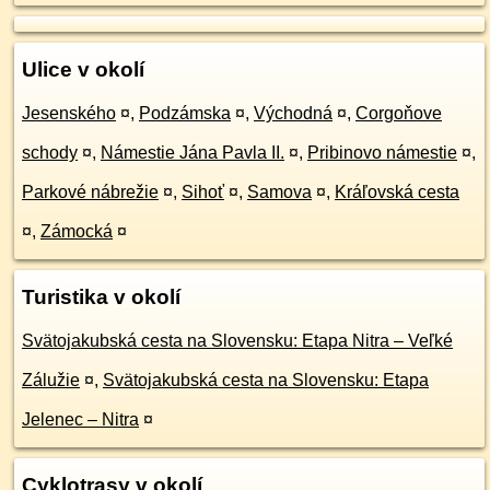
Ulice v okolí
Jesenského
¤
,
Podzámska
¤
,
Východná
¤
,
Corgoňove
schody
¤
,
Námestie Jána Pavla II.
¤
,
Pribinovo námestie
¤
,
Parkové nábrežie
¤
,
Sihoť
¤
,
Samova
¤
,
Kráľovská cesta
¤
,
Zámocká
¤
Turistika v okolí
Svätojakubská cesta na Slovensku: Etapa Nitra – Veľké
Zálužie
¤
,
Svätojakubská cesta na Slovensku: Etapa
Jelenec – Nitra
¤
Cyklotrasy v okolí