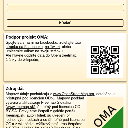
Podpor projekt OMA:
Spojte sa s nami
na facebooku
,
zdieľajte túto
stránku na Facebooku
,
na Twittri
, alebo
umiestnite odkaz na svoju stránku.
Ale hlavne doplňte dáta do Openstreetmap,
články do wikipédie, ...
Zdroj dát
Mapové údaje pochádzajú z
www.OpenStreetMap.org
, databáza je
prístupná pod licenciou
ODbL
.
Mapový podklad
vytvára a aktualizuje
Freemap Slovakia
(www.freemap.sk)
, šíriteľný pod licenciou CC-
BY-SA. Fotky sme čerpali z galérie portálu
freemap.sk, autori fotiek sú uvedení pri
jednotlivých fotkách a sú šíriteľné pod licenciou
CC a z wikipédie. Výškový profil trás čerpáme