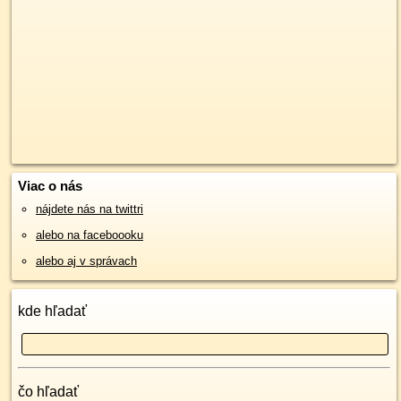
Viac o nás
nájdete nás na twittri
alebo na faceboooku
alebo aj v správach
kde hľadať
čo hľadať