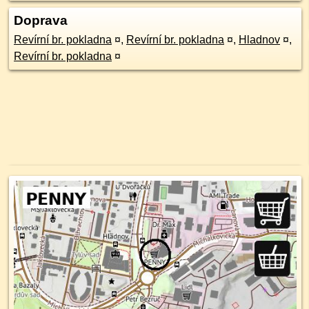
Doprava
Revírní br. pokladna
¤
,
Revírní br. pokladna
¤
,
Hladnov
¤
,
Revírní br. pokladna
¤