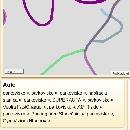
100 m
Podkladové
Auto
parkovisko
¤
,
parkovisko
¤
,
parkovisko
¤
,
nabíjacia
stanica
¤
,
parkovisko
¤
,
SUPERAUTA
¤
,
parkovisko
¤
,
Veolia FastCharger
¤
,
parkovisko
¤
,
AMI Trade
¤
,
parkovisko
¤
,
Parking před Slunečnicí
¤
,
parkovisko
¤
,
Gymnázium Hladnov
¤