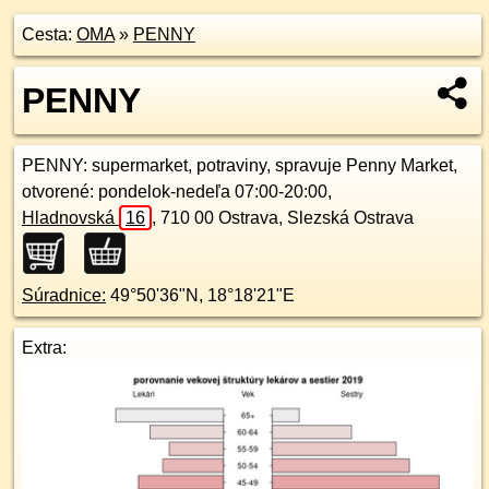
Cesta:
OMA
»
PENNY
PENNY
PENNY
: supermarket, potraviny, spravuje Penny Market,
otvorené: pondelok-nedeľa 07:00-20:00,
Hladnovská
16
,
710 00
Ostrava, Slezská Ostrava
Súradnice:
49°50'36"N
,
18°18'21"E
Extra: