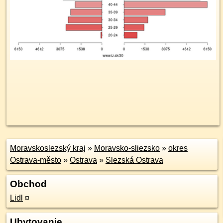
Moravskoslezský kraj
»
Moravsko-sliezsko
»
okres
Ostrava-město
»
Ostrava
»
Slezská Ostrava
Obchod
Lidl
¤
Ubytovanie