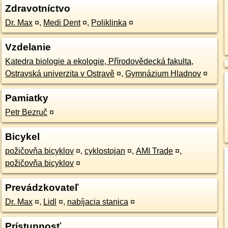
Zdravotníctvo
Dr. Max
¤
,
Medi Dent
¤
,
Poliklinka
¤
Vzdelanie
Katedra biologie a ekologie, Přírodovědecká fakulta,
Ostravská univerzita v Ostravě
¤
,
Gymnázium Hladnov
¤
Pamiatky
Petr Bezruč
¤
Bicykel
požičovňa bicyklov
¤
,
cyklostojan
¤
,
AMI Trade
¤
,
požičovňa bicyklov
¤
Prevádzkovateľ
Dr. Max
¤
,
Lidl
¤
,
nabíjacia stanica
¤
Prístupnosť