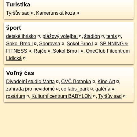
Turistika
Tyršův sad
¤
,
Kamerunská koza
¤
šport
detské ihrisko
¤
,
plážový volejbal
¤
,
štadión
¤
,
tenis
¤
,
Sokol Brno I
¤
,
Sborovna
¤
,
Sokol Brno I
¤
,
SPINNING &
FITNESS
¤
,
Rajče
¤
,
Sokol Brno I
¤
,
OneClub Fitcentrum
Lidická
¤
Voľný čas
Divadelní studio Marta
¤
,
CVČ Botanka
¤
,
Kino Art
¤
,
zahrada pro nevidomé
¤
,
co.labs_park
¤
,
galéria
¤
,
rosárium
¤
,
Kulturní centrum BABYLON
¤
,
Tyršův sad
¤