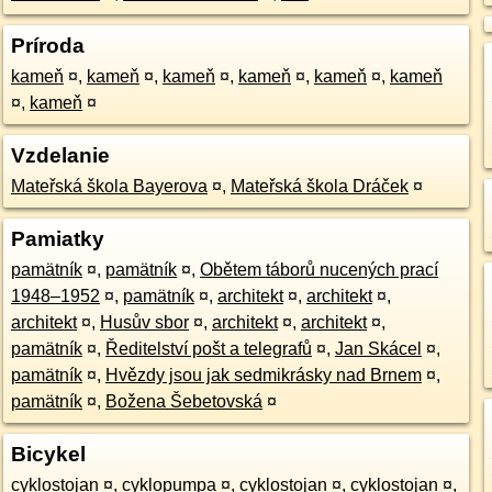
Príroda
kameň
¤
,
kameň
¤
,
kameň
¤
,
kameň
¤
,
kameň
¤
,
kameň
¤
,
kameň
¤
Vzdelanie
Mateřská škola Bayerova
¤
,
Mateřská škola Dráček
¤
Pamiatky
pamätník
¤
,
pamätník
¤
,
Obětem táborů nucených prací
1948–1952
¤
,
pamätník
¤
,
architekt
¤
,
architekt
¤
,
architekt
¤
,
Husův sbor
¤
,
architekt
¤
,
architekt
¤
,
pamätník
¤
,
Ředitelství pošt a telegrafů
¤
,
Jan Skácel
¤
,
pamätník
¤
,
Hvězdy jsou jak sedmikrásky nad Brnem
¤
,
pamätník
¤
,
Božena Šebetovská
¤
Bicykel
cyklostojan
¤
,
cyklopumpa
¤
,
cyklostojan
¤
,
cyklostojan
¤
,