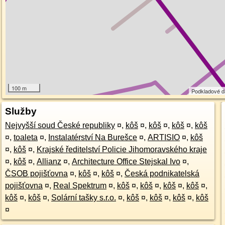
100 m
Podkladové 
Služby
Nejvyšší soud České republiky
¤
,
kôš
¤
,
kôš
¤
,
kôš
¤
,
kôš
¤
,
toaleta
¤
,
Instalatérství Na Burešce
¤
,
ARTISIO
¤
,
kôš
¤
,
kôš
¤
,
Krajské ředitelství Policie Jihomoravského kraje
¤
,
kôš
¤
,
Allianz
¤
,
Architecture Office Stejskal Ivo
¤
,
ČSOB pojišťovna
¤
,
kôš
¤
,
kôš
¤
,
Česká podnikatelská
pojišťovna
¤
,
Real Spektrum
¤
,
kôš
¤
,
kôš
¤
,
kôš
¤
,
kôš
¤
,
kôš
¤
,
kôš
¤
,
Solární tašky s.r.o.
¤
,
kôš
¤
,
kôš
¤
,
kôš
¤
,
kôš
¤