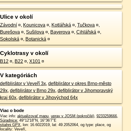
Ulice v okolí
Závodní
¤
,
Kounicova
¤
,
Kotlářská
¤
,
Tučkova
¤
,
Burešova
¤
,
Sušilova
¤
,
Bayerova
¤
,
Cihlářská
¤
,
Sokolská
¤
,
Botanická
¤
Cyklotrasy v okolí
B12
¤
,
B22
¤
,
X101
¤
V kategóriách
defiblirátor v Veveří 3x
,
defiblirátor v okres Brno-město
29x
,
defiblirátor v Brno 29x
,
defiblirátor v Jihomoravský
kraj 60x
,
defiblirátor v Jihovýchod 64x
Viac o bode
Viac info:
aktualizovať mapu
,
uprav v JOSM (pokročilé)
,
9233259666
,
Súradnice:
49°12'18"N
,
16°36'7"E
stiahni GPX
, lon: 16.6022019, lat: 49.2052064, og type: place, og
locality: Veveří,