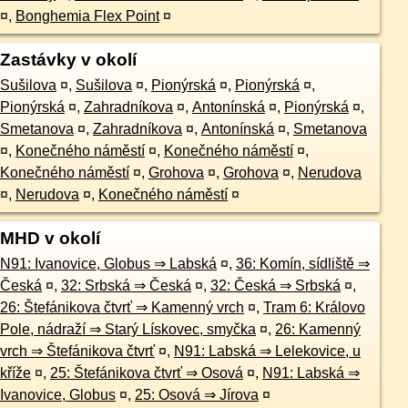
¤
,
Bonghemia Flex Point
¤
Zastávky v okolí
Sušilova
¤
,
Sušilova
¤
,
Pionýrská
¤
,
Pionýrská
¤
,
Pionýrská
¤
,
Zahradníkova
¤
,
Antonínská
¤
,
Pionýrská
¤
,
Smetanova
¤
,
Zahradníkova
¤
,
Antonínská
¤
,
Smetanova
¤
,
Konečného náměstí
¤
,
Konečného náměstí
¤
,
Konečného náměstí
¤
,
Grohova
¤
,
Grohova
¤
,
Nerudova
¤
,
Nerudova
¤
,
Konečného náměstí
¤
MHD v okolí
N91: Ivanovice, Globus ⇒ Labská
¤
,
36: Komín, sídliště ⇒
Česká
¤
,
32: Srbská ⇒ Česká
¤
,
32: Česká ⇒ Srbská
¤
,
26: Štefánikova čtvrť ⇒ Kamenný vrch
¤
,
Tram 6: Královo
Pole, nádraží ⇒ Starý Lískovec, smyčka
¤
,
26: Kamenný
vrch ⇒ Štefánikova čtvrť
¤
,
N91: Labská ⇒ Lelekovice, u
kříže
¤
,
25: Štefánikova čtvrť ⇒ Osová
¤
,
N91: Labská ⇒
Ivanovice, Globus
¤
,
25: Osová ⇒ Jírova
¤