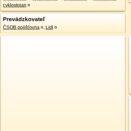
cyklostojan
¤
Prevádzkovateľ
ČSOB pojišťovna
¤
,
Lidl
¤