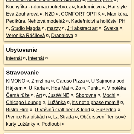
Kuchyňka - i-domacipotreby.cz
¤
,
kaderníctvo
¤
,
Hairstyle
Eva Zouharová
¤
,
N2D
¤
,
COMFORT OPTIK
¤
,
Manikúra,
Pedikúra, Nehtová modeláž
¤
,
Kadeřnictví a holičství PH
¤
,
Studio Magda
¤
,
mazzy
¤
,
JH abstract art
¤
,
Svatka
¤
,
Veronika Ráčilová
¤
,
Drapalova
¤
Ubytovanie
internát
¤
,
internát
¤
Stravovanie
KIMONO
¤
,
Zmrzlina
¤
,
Caruso Pizza
¤
,
U Sajmona pod
Hájkem
¤
,
U Karla
¤
,
Hoa Mai
¤
,
Zo
¤
,
Punkt.
¤
,
Vinotéka
Černá růže
¤
,
Art
¤
,
JustWINE
¤
,
Sborovna
¤
,
Mochi
¤
,
Chicago Lounge
¤
,
Lužánka
¤
,
It's not a phase mom!!!
¤
,
Bistro Hiro
¤
,
U Vašinů craft beer & food
¤
,
SuBedna
¤
,
Pivnice Na pískách
¤
,
La Strada
¤
,
Občerstvení Tenisové
kurty Lužánky
¤
,
Podloubí
¤