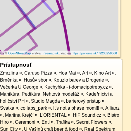
dáta ©
OpenStreetMap
vrstva
Freemap.sk
, viac na
https://poi.oma.sk/n9233259666
Prístupnosť
Zmrzlina
¤
,
Caruso Pizza
¤
,
Hoa Mai
¤
,
Art
¤
,
Kino Art
¤
,
Brněnka
¤
,
Husův sbor
¤
,
Kouzlo barev a Drogerie
¤
,
Večerka U George
¤
,
Kuchyňka - i-domacipotreby.cz
¤
,
Manikúra, Pedikúra, Nehtová modeláž
¤
,
Kadeřnictví a
holičství PH
¤
,
Studio Magda
¤
,
barierový prístup
¤
,
Svatka
¤
,
co.labs_park
¤
,
It's not a phase mom!!!
¤
,
Allianz
¤
,
Martina Krejčí
¤
,
L'ORIENTAL
¤
,
HiFiSound.cz
¤
,
Bistro
Hiro
¤
,
Ceremoni
¤
,
Entl
¤
,
Trafika
¤
,
Secret Flowers
¤
,
Sun City
¤
,
U Vašinů craft beer & food
¤
,
Real Spektrum