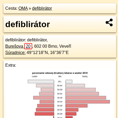
Cesta:
OMA
»
defiblirátor
defiblirátor
defiblirátor
: defiblirátor,
Burešova
20
,
602 00
Brno, Veveří
Súradnice:
49°12'18"N
,
16°36'7"E
Extra: