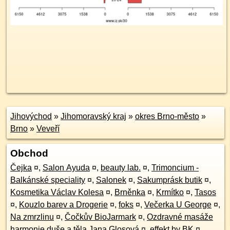
Jihovýchod
»
Jihomoravský kraj
»
okres Brno-město
»
Brno
»
Veveří
Obchod
Čejka
¤
,
Salon Ayuda
¤
,
beauty lab.
¤
,
Trimoncium -
Balkánské speciality
¤
,
Salonek
¤
,
Sakumprásk butik
¤
,
Kosmetika Václav Kolesa
¤
,
Brněnka
¤
,
Krmítko
¤
,
Tasos
¤
,
Kouzlo barev a Drogerie
¤
,
foks
¤
,
Večerka U George
¤
,
Na zmrzlinu
¤
,
Čočkův BioJarmark
¤
,
Ozdravné masáže
harmonie duše a těla Jana Glosová
¤
,
effekt by BK
¤
,