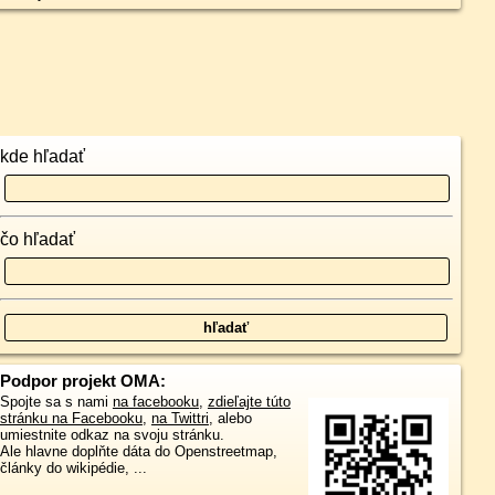
kde hľadať
čo hľadať
Podpor projekt OMA:
Spojte sa s nami
na facebooku
,
zdieľajte túto
stránku na Facebooku
,
na Twittri
, alebo
umiestnite odkaz na svoju stránku.
Ale hlavne doplňte dáta do Openstreetmap,
články do wikipédie, ...