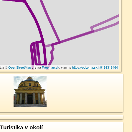
dáta ©
OpenStreetMap
vrstva
Freemap.sk
, viac na
https://poi.oma.sk/n9191318464
Turistika v okolí