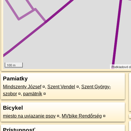
100 m
Podkladové 
Pamiatky
Mindszenty József
¤
,
Szent Vendel
¤
,
Szent György-
szobor
¤
,
pamätník
¤
Bicykel
miesto na uviazanie psov
¤
,
MVbike Rendőrség
¤
Prístupnosť