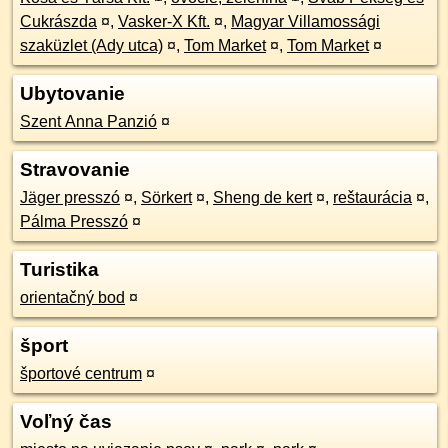
Cukrászda
¤
,
Vasker-X Kft.
¤
,
Magyar Villamossági
szaküzlet (Ady utca)
¤
,
Tom Market
¤
,
Tom Market
¤
Ubytovanie
Szent Anna Panzió
¤
Stravovanie
Jäger presszó
¤
,
Sörkert
¤
,
Sheng de kert
¤
,
reštaurácia
¤
,
Pálma Presszó
¤
Turistika
orientačný bod
¤
šport
športové centrum
¤
Voľný čas