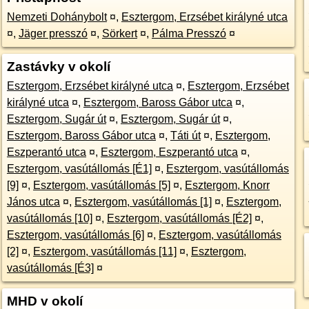
Nemzeti Dohánybolt
¤
,
Esztergom, Erzsébet királyné utca
¤
,
Jäger presszó
¤
,
Sörkert
¤
,
Pálma Presszó
¤
Zastávky v okolí
Esztergom, Erzsébet királyné utca
¤
,
Esztergom, Erzsébet
királyné utca
¤
,
Esztergom, Baross Gábor utca
¤
,
Esztergom, Sugár út
¤
,
Esztergom, Sugár út
¤
,
Esztergom, Baross Gábor utca
¤
,
Táti út
¤
,
Esztergom,
Eszperantó utca
¤
,
Esztergom, Eszperantó utca
¤
,
Esztergom, vasútállomás [É1]
¤
,
Esztergom, vasútállomás
[9]
¤
,
Esztergom, vasútállomás [5]
¤
,
Esztergom, Knorr
János utca
¤
,
Esztergom, vasútállomás [1]
¤
,
Esztergom,
vasútállomás [10]
¤
,
Esztergom, vasútállomás [É2]
¤
,
Esztergom, vasútállomás [6]
¤
,
Esztergom, vasútállomás
[2]
¤
,
Esztergom, vasútállomás [11]
¤
,
Esztergom,
vasútállomás [É3]
¤
MHD v okolí