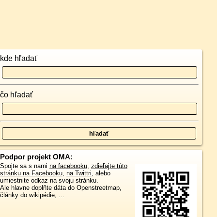
kde hľadať
čo hľadať
Podpor projekt OMA:
Spojte sa s nami
na facebooku
,
zdieľajte túto
stránku na Facebooku
,
na Twittri
, alebo
umiestnite odkaz na svoju stránku.
Ale hlavne doplňte dáta do Openstreetmap,
články do wikipédie, ...