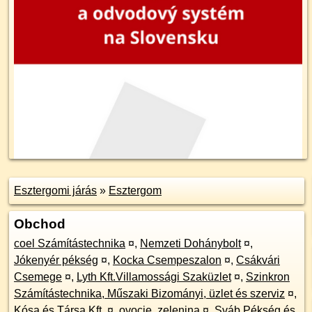
Esztergomi járás
»
Esztergom
Obchod
coel Számítástechnika
¤
,
Nemzeti Dohánybolt
¤
,
Jókenyér pékség
¤
,
Kocka Csempeszalon
¤
,
Csákvári
Csemege
¤
,
Lyth Kft.Villamossági Szaküzlet
¤
,
Szinkron
Számítástechnika, Műszaki Bizományi, üzlet és szerviz
¤
,
Kósa és Társa Kft.
¤
,
ovocie, zelenina
¤
,
Sváb Pékség és