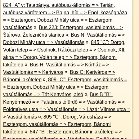
824 "A" v: Tatabánya, autóbusz-állomás = > Tarján,
autóbusz-váróterem = > Bajna, híd = > Epöl, községháza
= > Esztergom, Dobozi Mihály utca = > Esztergom,
vasútállomás
¤
,
Bus 223: Esztergom, vasútállomás = >
Štúrovo, Železničná stanica
¤
,
Bus N: Vasútállomás = >
Dobozi Mihály utca = > Vasútállomás
¤
,
845 "C": Dorog,
Volán telep = > Csolnok, Rákóczi telep = > Csolnok, XII.
akna = > Dorog, Volán telep = > Esztergom, Bánomi
lakótelep
¤
,
Bus H: Vasútállomás = > Kórház = >
Vasútállomás = > Kertváros
¤
,
Bus C: Kertváros = >
Bánomi lakótelep
¤
,
809 "C": Esztergom, vasútállomás =
> Esztergom, Dobozi Mihály utca = > Esztergom,
vasútállomás = > Tát-Kertváros, alsó
¤
,
Bus B "B":
Kenyérmező = > Palatinus tófürdő = > Vasútállomás = >
Földműves utca = > Vasútállomás = > Lázár Vilmos utca =
> Vasútállomás
¤
,
805 "C": Dorog, Városháza = >
Esztergom, vasútállomás = > Esztergom, Bánomi
lakótelep
¤
,
847 "B": Esztergom, Bánomi lakótelep = >