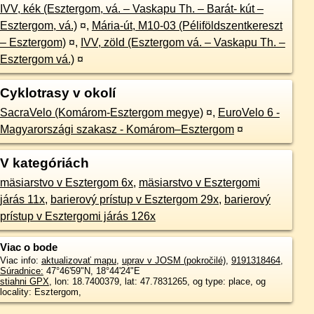
IVV, kék (Esztergom, vá. – Vaskapu Th. – Barát- kút –
Esztergom, vá.)
¤
,
Mária-út, M10-03 (Péliföldszentkereszt
– Esztergom)
¤
,
IVV, zöld (Esztergom vá. – Vaskapu Th. –
Esztergom vá.)
¤
Cyklotrasy v okolí
SacraVelo (Komárom-Esztergom megye)
¤
,
EuroVelo 6 -
Magyarországi szakasz - Komárom–Esztergom
¤
V kategóriách
mäsiarstvo v Esztergom 6x
,
mäsiarstvo v Esztergomi
járás 11x
,
barierový prístup v Esztergom 29x
,
barierový
prístup v Esztergomi járás 126x
Viac o bode
Viac info:
aktualizovať mapu
,
uprav v JOSM (pokročilé)
,
9191318464
,
Súradnice:
47°46'59"N
,
18°44'24"E
stiahni GPX
, lon: 18.7400379, lat: 47.7831265, og type: place, og
locality: Esztergom,