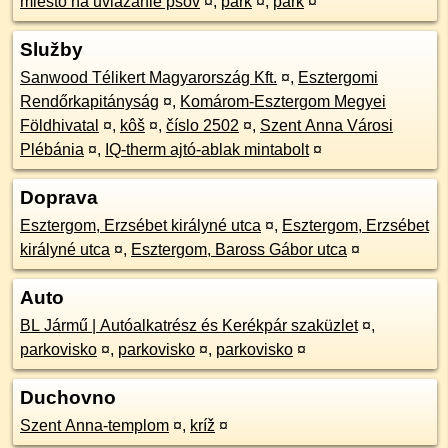
miesto na uviazanie psov
¤
,
park
¤
,
park
¤
Služby
Sanwood Télikert Magyarország Kft.
¤
,
Esztergomi
Rendőrkapitányság
¤
,
Komárom-Esztergom Megyei
Földhivatal
¤
,
kôš
¤
,
číslo 2502
¤
,
Szent Anna Városi
Plébánia
¤
,
IQ-therm ajtó-ablak mintabolt
¤
Doprava
Esztergom, Erzsébet királyné utca
¤
,
Esztergom, Erzsébet
királyné utca
¤
,
Esztergom, Baross Gábor utca
¤
Auto
BL Jármű | Autóalkatrész és Kerékpár szaküzlet
¤
,
parkovisko
¤
,
parkovisko
¤
,
parkovisko
¤
Duchovno
Szent Anna-templom
¤
,
kríž
¤