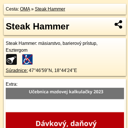
Cesta:
OMA
»
Steak Hammer
Steak Hammer
Steak Hammer
: mäsiarstvo, barierový prístup,
Esztergom
Súradnice:
47°46'59"N
,
18°44'24"E
Extra: