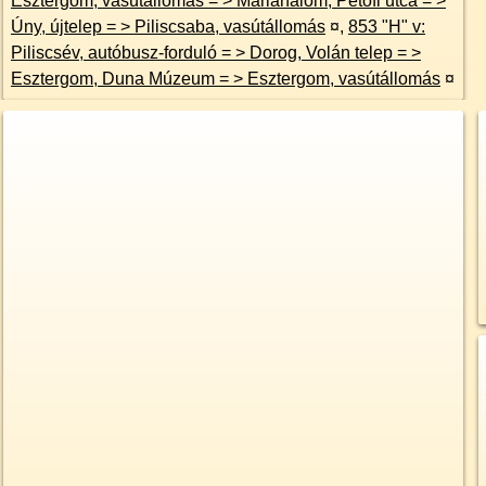
Esztergom, vasútállomás = > Máriahalom, Petőfi utca = >
Úny, újtelep = > Piliscsaba, vasútállomás
¤
,
853 "H" v:
Piliscsév, autóbusz-forduló = > Dorog, Volán telep = >
Esztergom, Duna Múzeum = > Esztergom, vasútállomás
¤