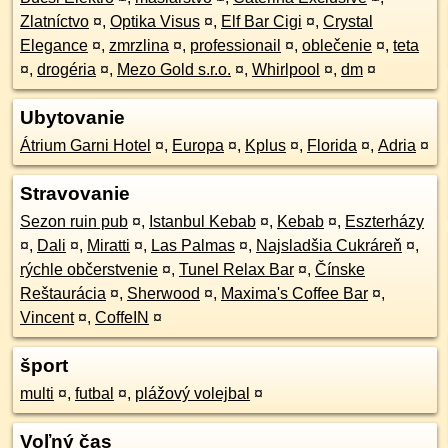
Zlatníctvo
¤
,
Optika Visus
¤
,
Elf Bar Cigi
¤
,
Crystal
Elegance
¤
,
zmrzlina
¤
,
professionail
¤
,
oblečenie
¤
,
teta
¤
,
drogéria
¤
,
Mezo Gold s.r.o.
¤
,
Whirlpool
¤
,
dm
¤
Ubytovanie
Átrium Garni Hotel
¤
,
Europa
¤
,
Kplus
¤
,
Florida
¤
,
Adria
¤
Stravovanie
Sezon ruin pub
¤
,
Istanbul Kebab
¤
,
Kebab
¤
,
Eszterházy
¤
,
Dali
¤
,
Miratti
¤
,
Las Palmas
¤
,
Najsladšia Cukráreň
¤
,
rýchle občerstvenie
¤
,
Tunel Relax Bar
¤
,
Čínske
Reštaurácia
¤
,
Sherwood
¤
,
Maxima's Coffee Bar
¤
,
Vincent
¤
,
CoffeIN
¤
šport
multi
¤
,
futbal
¤
,
plážový volejbal
¤
Voľný čas