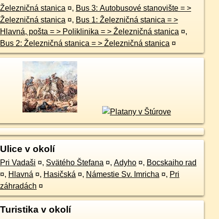
Železničná stanica
¤
,
Bus 3: Autobusové stanovište = >
Železničná stanica
¤
,
Bus 1: Železničná stanica = >
Hlavná, pošta = > Poliklinika = > Železničná stanica
¤
,
Bus 2: Železničná stanica = > Železničná stanica
¤
Ulice v okolí
Pri Vadaši
¤
,
Svätého Štefana
¤
,
Adyho
¤
,
Bocskaiho rad
¤
,
Hlavná
¤
,
Hasičská
¤
,
Námestie Sv. Imricha
¤
,
Pri
záhradách
¤
Turistika v okolí