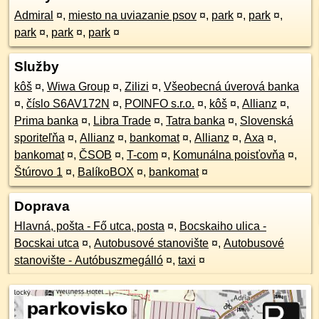
Admiral
¤
,
miesto na uviazanie psov
¤
,
park
¤
,
park
¤
,
park
¤
,
park
¤
,
park
¤
Služby
kôš
¤
,
Wiwa Group
¤
,
Zilizi
¤
,
Všeobecná úverová banka
¤
,
číslo S6AV172N
¤
,
POINFO s.r.o.
¤
,
kôš
¤
,
Allianz
¤
,
Prima banka
¤
,
Libra Trade
¤
,
Tatra banka
¤
,
Slovenská
sporiteľňa
¤
,
Allianz
¤
,
bankomat
¤
,
Allianz
¤
,
Axa
¤
,
bankomat
¤
,
ČSOB
¤
,
T-com
¤
,
Komunálna poisťovňa
¤
,
Štúrovo 1
¤
,
BalíkoBOX
¤
,
bankomat
¤
Doprava
Hlavná, pošta - Fő utca, posta
¤
,
Bocskaiho ulica -
Bocskai utca
¤
,
Autobusové stanovište
¤
,
Autobusové
stanovište - Autóbuszmegálló
¤
,
taxi
¤