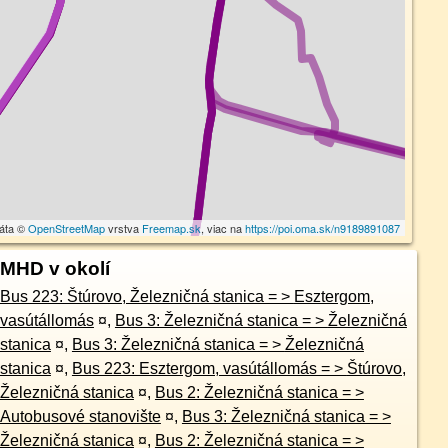
dáta ©
OpenStreetMap
vrstva
Freemap.sk
, viac na
https://poi.oma.sk/n9189891087
MHD v okolí
Bus 223: Štúrovo, Železničná stanica = > Esztergom,
vasútállomás
¤
,
Bus 3: Železničná stanica = > Železničná
stanica
¤
,
Bus 3: Železničná stanica = > Železničná
stanica
¤
,
Bus 223: Esztergom, vasútállomás = > Štúrovo,
Železničná stanica
¤
,
Bus 2: Železničná stanica = >
Autobusové stanovište
¤
,
Bus 3: Železničná stanica = >
Železničná stanica
¤
,
Bus 2: Železničná stanica = >