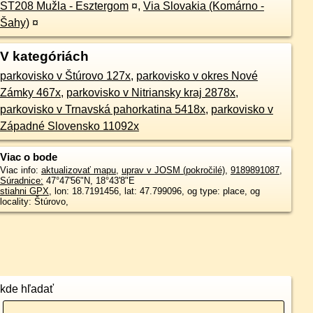
ST208 Mužla - Esztergom
¤
,
Via Slovakia (Komárno -
Šahy)
¤
V kategóriách
parkovisko v Štúrovo 127x
,
parkovisko v okres Nové
Zámky 467x
,
parkovisko v Nitriansky kraj 2878x
,
parkovisko v Trnavská pahorkatina 5418x
,
parkovisko v
Západné Slovensko 11092x
Viac o bode
Viac info:
aktualizovať mapu
,
uprav v JOSM (pokročilé)
,
9189891087
,
Súradnice:
47°47'56"N
,
18°43'8"E
stiahni GPX
, lon: 18.7191456, lat: 47.799096, og type: place, og
locality: Štúrovo,
kde hľadať