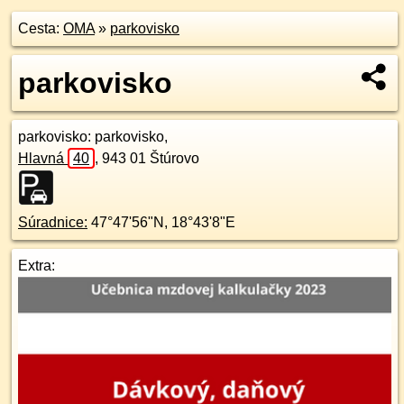
Cesta:
OMA
»
parkovisko
parkovisko
parkovisko
: parkovisko,
Hlavná
40
,
943 01
Štúrovo
Súradnice:
47°47'56"N
,
18°43'8"E
Extra: