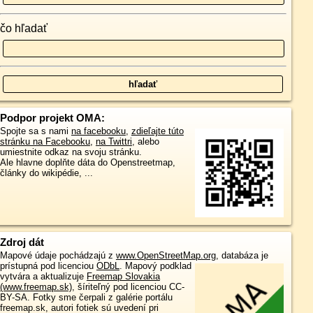
čo hľadať
Podpor projekt OMA:
Spojte sa s nami
na facebooku
,
zdieľajte túto
stránku na Facebooku
,
na Twittri
, alebo
umiestnite odkaz na svoju stránku.
Ale hlavne doplňte dáta do Openstreetmap,
články do wikipédie, ...
Zdroj dát
Mapové údaje pochádzajú z
www.OpenStreetMap.org
, databáza je
prístupná pod licenciou
ODbL
.
Mapový podklad
vytvára a aktualizuje
Freemap Slovakia
(www.freemap.sk)
, šíriteľný pod licenciou CC-
BY-SA. Fotky sme čerpali z galérie portálu
freemap.sk, autori fotiek sú uvedení pri