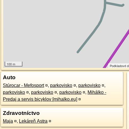
100 m
Podkladové 
Auto
Stúrocar - Mefosport
¤
,
parkovisko
¤
,
parkovisko
¤
,
parkovisko
¤
,
parkovisko
¤
,
parkovisko
¤
,
Mihálko -
Predaj a servis bicyklov [mihalko.eu]
¤
Zdravotníctvo
Maja
¤
,
Lekáreň Astra
¤