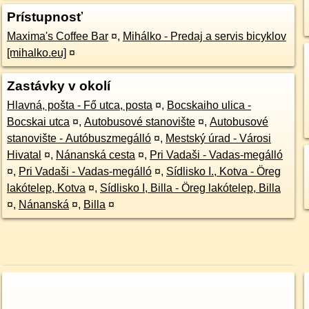
Prístupnosť
Maxima's Coffee Bar
¤
,
Mihálko - Predaj a servis bicyklov
[mihalko.eu]
¤
Zastávky v okolí
Hlavná, pošta - Fő utca, posta
¤
,
Bocskaiho ulica -
Bocskai utca
¤
,
Autobusové stanovište
¤
,
Autobusové
stanovište - Autóbuszmegálló
¤
,
Mestský úrad - Városi
Hivatal
¤
,
Nánanská cesta
¤
,
Pri Vadaši - Vadas-megálló
¤
,
Pri Vadaši - Vadas-megálló
¤
,
Sídlisko I., Kotva - Öreg
lakótelep, Kotva
¤
,
Sídlisko I, Billa - Öreg lakótelep, Billa
¤
,
Nánanská
¤
,
Billa
¤