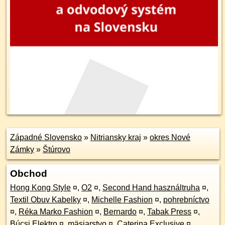
Západné Slovensko
»
Nitriansky kraj
»
okres Nové
Zámky
»
Štúrovo
Obchod
Hong Kong Style
¤
,
O2
¤
,
Second Hand használtruha
¤
,
Textil Obuv Kabelky
¤
,
Michelle Fashion
¤
,
pohrebníctvo
¤
,
Réka Marko Fashion
¤
,
Bernardo
¤
,
Tabak Press
¤
,
Búcsi Elektro
¤
,
mäsiarstvo
¤
,
Caterina Exclusive
¤
,