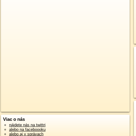
Viac o nás
nájdete nás na twittri
alebo na faceboooku
alebo aj v správach