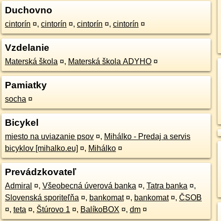
Duchovno
cintorín
¤
,
cintorín
¤
,
cintorín
¤
,
cintorín
¤
Vzdelanie
Materská škola
¤
,
Materská škola ADYHO
¤
Pamiatky
socha
¤
Bicykel
miesto na uviazanie psov
¤
,
Mihálko - Predaj a servis
bicyklov [mihalko.eu]
¤
,
Mihálko
¤
Prevádzkovateľ
Admiral
¤
,
Všeobecná úverová banka
¤
,
Tatra banka
¤
,
Slovenská sporiteľňa
¤
,
bankomat
¤
,
bankomat
¤
,
ČSOB
¤
,
teta
¤
,
Štúrovo 1
¤
,
BalíkoBOX
¤
,
dm
¤