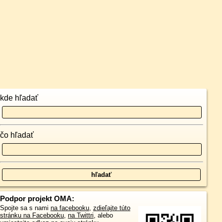
kde hľadať
čo hľadať
Podpor projekt OMA:
Spojte sa s nami
na facebooku
,
zdieľajte túto
stránku na Facebooku
,
na Twittri
, alebo