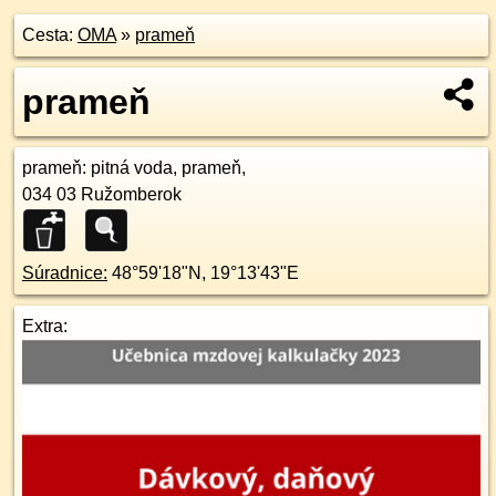
Cesta:
OMA
»
prameň
prameň
prameň
: pitná voda, prameň,
034 03
Ružomberok
Súradnice:
48°59'18"N
,
19°13'43"E
Extra: