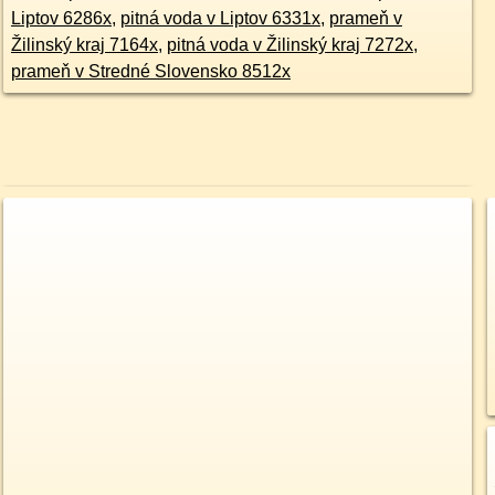
Liptov 6286x
,
pitná voda v Liptov 6331x
,
prameň v
Žilinský kraj 7164x
,
pitná voda v Žilinský kraj 7272x
,
prameň v Stredné Slovensko 8512x