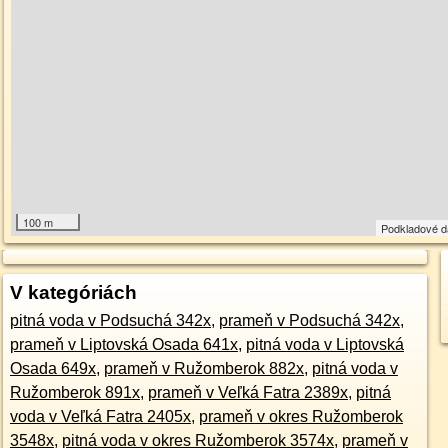
100 m
Podkladové 
V kategóriách
pitná voda v Podsuchá 342x
,
prameň v Podsuchá 342x
,
prameň v Liptovská Osada 641x
,
pitná voda v Liptovská
Osada 649x
,
prameň v Ružomberok 882x
,
pitná voda v
Ružomberok 891x
,
prameň v Veľká Fatra 2389x
,
pitná
voda v Veľká Fatra 2405x
,
prameň v okres Ružomberok
3548x
,
pitná voda v okres Ružomberok 3574x
,
prameň v