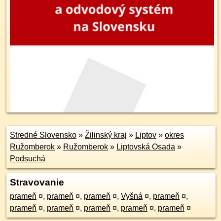
Stredné Slovensko
»
Žilinský kraj
»
Liptov
»
okres
Ružomberok
»
Ružomberok
»
Liptovská Osada
»
Podsuchá
Stravovanie
prameň
¤
,
prameň
¤
,
prameň
¤
,
Vyšná
¤
,
prameň
¤
,
prameň
¤
,
prameň
¤
,
prameň
¤
,
prameň
¤
,
prameň
¤