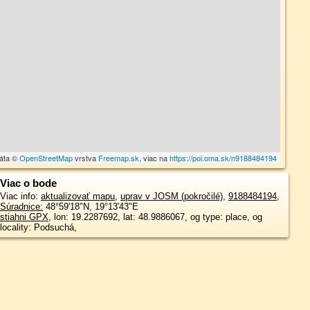
dáta ©
OpenStreetMap
vrstva
Freemap.sk
, viac na
https://poi.oma.sk/n9188484194
Viac o bode
Viac info:
aktualizovať mapu
,
uprav v JOSM (pokročilé)
,
9188484194
,
Súradnice:
48°59'18"N
,
19°13'43"E
stiahni GPX
, lon: 19.2287692, lat: 48.9886067, og type: place, og
locality: Podsuchá,