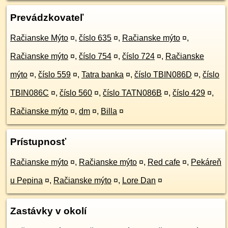
Prevádzkovateľ
Račianske Mýto
¤
,
číslo 635
¤
,
Račianske mýto
¤
,
Račianske mýto
¤
,
číslo 754
¤
,
číslo 724
¤
,
Račianske
mýto
¤
,
číslo 559
¤
,
Tatra banka
¤
,
číslo TBIN086D
¤
,
číslo
TBIN086C
¤
,
číslo 560
¤
,
číslo TATN086B
¤
,
číslo 429
¤
,
Račianske mýto
¤
,
dm
¤
,
Billa
¤
Prístupnosť
Račianske mýto
¤
,
Račianske mýto
¤
,
Red cafe
¤
,
Pekáreň
u Pepina
¤
,
Račianske mýto
¤
,
Lore Dan
¤
Zastávky v okolí