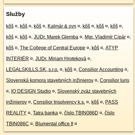
Služby
kôš
¤
,
kôš
¤
,
kôš
¤
,
Kalmár & syn
¤
,
kôš
¤
,
kôš
¤
,
kôš
¤
,
kôš
¤
,
kôš
¤
,
JUDr. Marek Glemba
¤
,
Mgr. Vladimír Cipár
¤
,
kôš
¤
,
The College of Central Europe
¤
,
kôš
¤
,
ATYP
INTERIÉR
¤
,
JUDr. Miriam Hroteková
¤
,
LEGALSKILLS.SK, s.r.o.
¤
,
kôš
¤
,
Consilior Accounting
¤
,
Slovenská komora stavebných inžinierov
¤
,
Consilior Iuris
¤
,
IQ DESIGN Studio
¤
,
Slovenský zväz stavebných
inžinierov
¤
,
Consilior Insolvency k.s.
¤
,
kôš
¤
,
PASS
REALITY
¤
,
Tatra banka
¤
,
číslo TBIN086D
¤
,
číslo
TBIN086C
¤
,
Blumental office II
¤