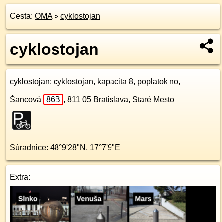
Cesta:
OMA
»
cyklostojan
cyklostojan
cyklostojan
: cyklostojan, kapacita 8, poplatok no,
Šancová
86B
,
811 05
Bratislava, Staré Mesto
Súradnice:
48°9'28"N
,
17°7'9"E
Extra: