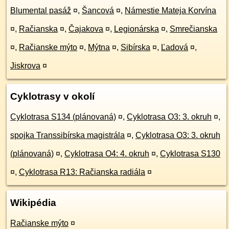
Blumental pasáž
¤
,
Šancová
¤
,
Námestie Mateja Korvína
¤
,
Račianska
¤
,
Čajakova
¤
,
Legionárska
¤
,
Smrečianska
¤
,
Račianske mýto
¤
,
Mýtna
¤
,
Sibírska
¤
,
Ľadová
¤
,
Jiskrova
¤
Cyklotrasy v okolí
Cyklotrasa S134 (plánovaná)
¤
,
Cyklotrasa O3: 3. okruh
¤
,
spojka Transsibírska magistrála
¤
,
Cyklotrasa O3: 3. okruh
(plánovaná)
¤
,
Cyklotrasa O4: 4. okruh
¤
,
Cyklotrasa S130
¤
,
Cyklotrasa R13: Račianska radiála
¤
Wikipédia
Račianske mýto
¤