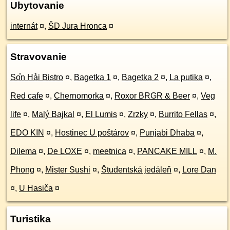
Ubytovanie
internát
¤
,
ŠD Jura Hronca
¤
Stravovanie
So̕n Hải Bistro
¤
,
Bagetka 1
¤
,
Bagetka 2
¤
,
La putika
¤
,
Red cafe
¤
,
Chernomorka
¤
,
Roxor BRGR & Beer
¤
,
Veg
life
¤
,
Malý Bajkal
¤
,
El Lumis
¤
,
Zrzky
¤
,
Burrito Fellas
¤
,
EDO KIN
¤
,
Hostinec U poštárov
¤
,
Punjabi Dhaba
¤
,
Dilema
¤
,
De LOXE
¤
,
meetnica
¤
,
PANCAKE MILL
¤
,
M.
Phong
¤
,
Mister Sushi
¤
,
Študentská jedáleň
¤
,
Lore Dan
¤
,
U Hasiča
¤
Turistika