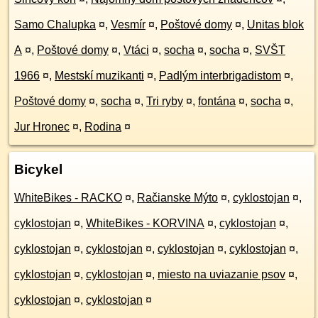
Samo Chalupka
¤
,
Vesmír
¤
,
Poštové domy
¤
,
Unitas blok
A
¤
,
Poštové domy
¤
,
Vtáci
¤
,
socha
¤
,
socha
¤
,
SVŠT
1966
¤
,
Mestskí muzikanti
¤
,
Padlým interbrigadistom
¤
,
Poštové domy
¤
,
socha
¤
,
Tri ryby
¤
,
fontána
¤
,
socha
¤
,
Jur Hronec
¤
,
Rodina
¤
Bicykel
WhiteBikes - RACKO
¤
,
Račianske Mýto
¤
,
cyklostojan
¤
,
cyklostojan
¤
,
WhiteBikes - KORVINA
¤
,
cyklostojan
¤
,
cyklostojan
¤
,
cyklostojan
¤
,
cyklostojan
¤
,
cyklostojan
¤
,
cyklostojan
¤
,
cyklostojan
¤
,
miesto na uviazanie psov
¤
,
cyklostojan
¤
,
cyklostojan
¤