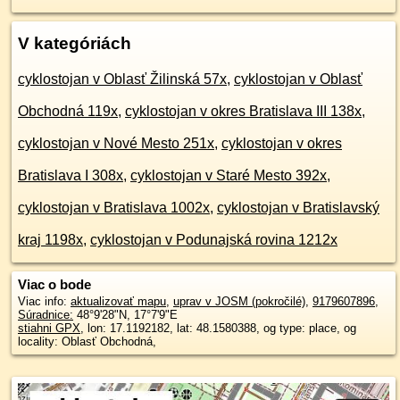
V kategóriách
cyklostojan v Oblasť Žilinská 57x
,
cyklostojan v Oblasť
Obchodná 119x
,
cyklostojan v okres Bratislava III 138x
,
cyklostojan v Nové Mesto 251x
,
cyklostojan v okres
Bratislava I 308x
,
cyklostojan v Staré Mesto 392x
,
cyklostojan v Bratislava 1002x
,
cyklostojan v Bratislavský
kraj 1198x
,
cyklostojan v Podunajská rovina 1212x
Viac o bode
Viac info:
aktualizovať mapu
,
uprav v JOSM (pokročilé)
,
9179607896
,
Súradnice:
48°9'28"N
,
17°7'9"E
stiahni GPX
, lon: 17.1192182, lat: 48.1580388, og type: place, og
locality: Oblasť Obchodná,