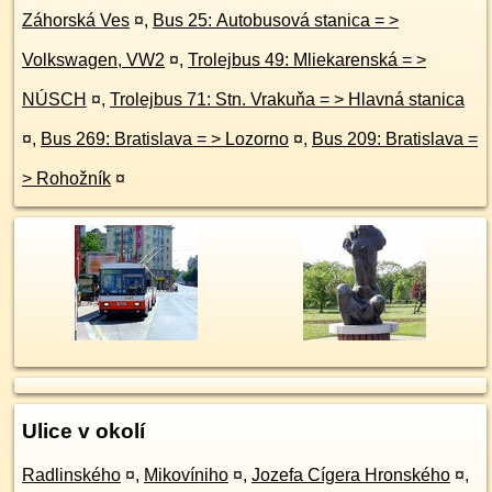
Záhorská Ves
¤
,
Bus 25: Autobusová stanica = >
Volkswagen, VW2
¤
,
Trolejbus 49: Mliekarenská = >
NÚSCH
¤
,
Trolejbus 71: Stn. Vrakuňa = > Hlavná stanica
¤
,
Bus 269: Bratislava = > Lozorno
¤
,
Bus 209: Bratislava =
> Rohožník
¤
Ulice v okolí
Radlinského
¤
,
Mikovíniho
¤
,
Jozefa Cígera Hronského
¤
,