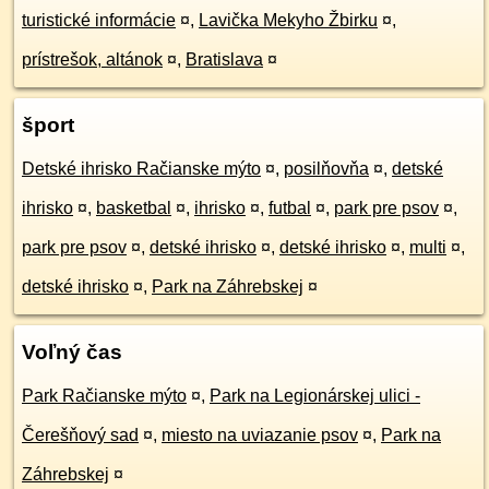
turistické informácie
¤
,
Lavička Mekyho Žbirku
¤
,
prístrešok, altánok
¤
,
Bratislava
¤
šport
Detské ihrisko Račianske mýto
¤
,
posilňovňa
¤
,
detské
ihrisko
¤
,
basketbal
¤
,
ihrisko
¤
,
futbal
¤
,
park pre psov
¤
,
park pre psov
¤
,
detské ihrisko
¤
,
detské ihrisko
¤
,
multi
¤
,
detské ihrisko
¤
,
Park na Záhrebskej
¤
Voľný čas
Park Račianske mýto
¤
,
Park na Legionárskej ulici -
Čerešňový sad
¤
,
miesto na uviazanie psov
¤
,
Park na
Záhrebskej
¤