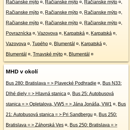
Račianske mýto
¤
,
Račianske mýto
¤
,
Račianske mýto
¤
,
Račianske mýto
¤
,
Račianske mýto
¤
,
Račianske mýto
¤
,
Račianske mýto
¤
,
Račianske mýto
¤
,
Račianske mýto
¤
,
Povraznícka
¤
,
Vazovova
¤
,
Karpatská
¤
,
Karpatská
¤
,
Vazovova
¤
,
Tupého
¤
,
Blumentál
¤
,
Karpatská
¤
,
Blumentál
¤
,
Trnavské mýto
¤
,
Blumentál
¤
MHD v okolí
Bus 280: Bratislava = > Plavecké Podhradie
¤
,
Bus N33:
Dlhé diely = > Hlavná stanica
¤
,
Bus 25: Autobusová
stanica = > Opletalova, VW5 = > Jána Jonáša, VW1
¤
,
Bus
21: Autobusová stanica = > Pri Sandbergu
¤
,
Bus 250:
Bratislava = > Záhorská Ves
¤
,
Bus 250: Bratislava = >