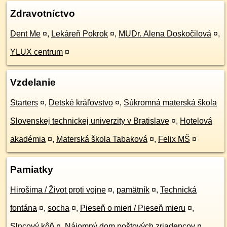
Zdravotníctvo
Dent Me
¤
,
Lekáreň Pokrok
¤
,
MUDr. Alena Doskočilová
¤
,
YLUX centrum
¤
Vzdelanie
Starters
¤
,
Detské kráľovstvo
¤
,
Súkromná materská škola
Slovenskej technickej univerzity v Bratislave
¤
,
Hotelová
akadémia
¤
,
Materská škola Tabaková
¤
,
Felix MŠ
¤
Pamiatky
Hirošima / Život proti vojne
¤
,
pamätník
¤
,
Technická
fontána
¤
,
socha
¤
,
Pieseň o mieri / Pieseň mieru
¤
,
Slncový kôň
¤
,
Nájomný dom poštových zriadencov
¤
,