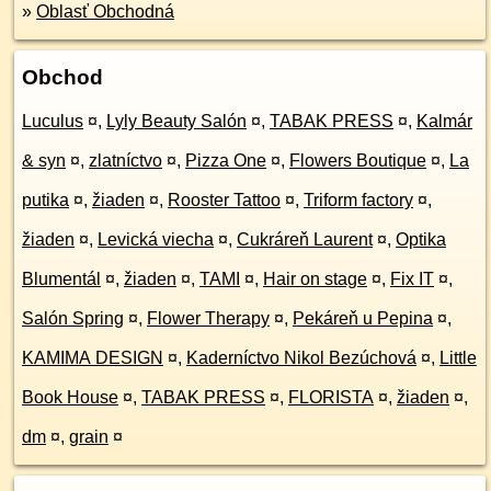
»
Oblasť Obchodná
Obchod
Luculus
¤
,
Lyly Beauty Salón
¤
,
TABAK PRESS
¤
,
Kalmár
& syn
¤
,
zlatníctvo
¤
,
Pizza One
¤
,
Flowers Boutique
¤
,
La
putika
¤
,
žiaden
¤
,
Rooster Tattoo
¤
,
Triform factory
¤
,
žiaden
¤
,
Levická viecha
¤
,
Cukráreň Laurent
¤
,
Optika
Blumentál
¤
,
žiaden
¤
,
TAMI
¤
,
Hair on stage
¤
,
Fix IT
¤
,
Salón Spring
¤
,
Flower Therapy
¤
,
Pekáreň u Pepina
¤
,
KAMIMA DESIGN
¤
,
Kaderníctvo Nikol Bezúchová
¤
,
Little
Book House
¤
,
TABAK PRESS
¤
,
FLORISTA
¤
,
žiaden
¤
,
dm
¤
,
grain
¤