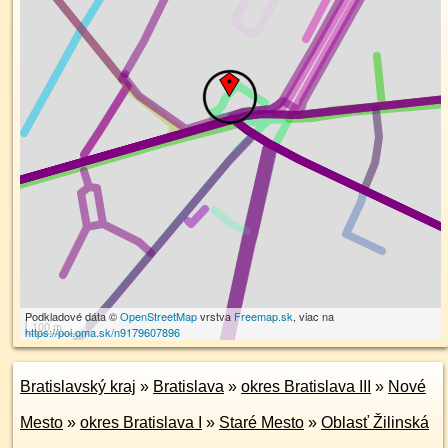
Podkladové dáta ©
OpenStreetMap
vrstva
Freemap.sk
, viac na
100 m
https://poi.oma.sk/n9179607896
Bratislavský kraj
»
Bratislava
»
okres Bratislava III
»
Nové
Mesto
»
okres Bratislava I
»
Staré Mesto
»
Oblasť Žilinská