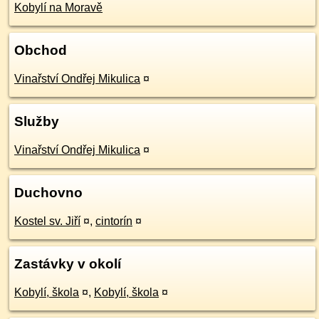
Kobylí na Moravě
Obchod
Vinařství Ondřej Mikulica
¤
Služby
Vinařství Ondřej Mikulica
¤
Duchovno
Kostel sv. Jiří
¤
,
cintorín
¤
Zastávky v okolí
Kobylí, škola
¤
,
Kobylí, škola
¤