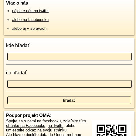
Viac o nás
nájdete nás na twittri
alebo na faceboooku
alebo aj v správach
kde hľadať
čo hľadať
Podpor projekt OMA:
Spojte sa s nami
na facebooku
,
zdieľajte túto
stránku na Facebooku
,
na Twittri
, alebo
umiestnite odkaz na svoju stránku.
Ale hlavne doplňte dáta do Openstreetmap,