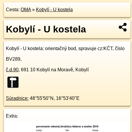
Cesta:
OMA
»
Kobylí - U kostela
Kobylí - U kostela
Kobylí - U kostela
: orientačný bod, spravuje cz:KČT, číslo
BV289,
č.d.
90
,
691 10
Kobylí na Moravě, Kobylí
Súradnice:
48°55'50"N
,
16°53'40"E
Extra: