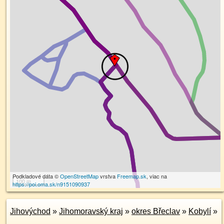
Podkladové dáta ©
OpenStreetMap
vrstva
Freemap.sk
, viac na
100 m
https://poi.oma.sk/n9151090937
Jihovýchod
»
Jihomoravský kraj
»
okres Břeclav
»
Kobylí
»