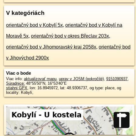
V kategóriách
orientačný bod v Kobylí 5x
,
orientačný bod v Kobylí na
Moravě 5x
,
orientačný bod v okres Břeclav 203x
,
orientačný bod v Jihomoravský kraj 2058x
,
orientačný bod
v Jihovýchod 2900x
Viac o bode
Viac info:
aktualizovať mapu
,
uprav v JOSM (pokročilé)
,
9151090937
,
Súradnice:
48°55'50"N
,
16°53'40"E
stiahni GPX
, lon: 16.8945972, lat: 48.9306737, og type: place, og
locality: Kobylí,