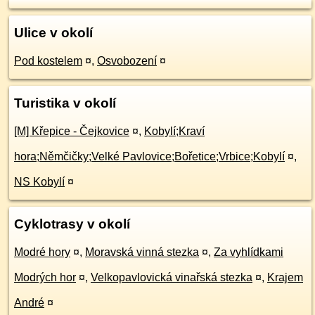
Ulice v okolí
Pod kostelem
¤
,
Osvobození
¤
Turistika v okolí
[M] Křepice - Čejkovice
¤
,
Kobylí;Kraví
hora;Němčičky;Velké Pavlovice;Bořetice;Vrbice;Kobylí
¤
,
NS Kobylí
¤
Cyklotrasy v okolí
Modré hory
¤
,
Moravská vinná stezka
¤
,
Za vyhlídkami
Modrých hor
¤
,
Velkopavlovická vinařská stezka
¤
,
Krajem
André
¤