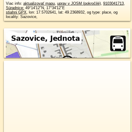
Viac info:
aktualizovať mapu
,
uprav v JOSM (pokročilé)
,
9103041713
,
Súradnice:
49°14'12"N
,
17°34'12"E
stiahni GPX
, lon: 17.5702641, lat: 49.2368932, og type: place, og
locality: Sazovice,