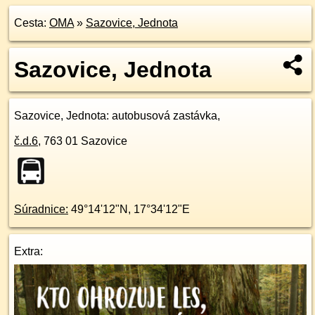
Cesta:
OMA
»
Sazovice, Jednota
Sazovice, Jednota
Sazovice, Jednota
: autobusová zastávka,
č.d.
6
,
763 01
Sazovice
Súradnice:
49°14'12"N
,
17°34'12"E
Extra: