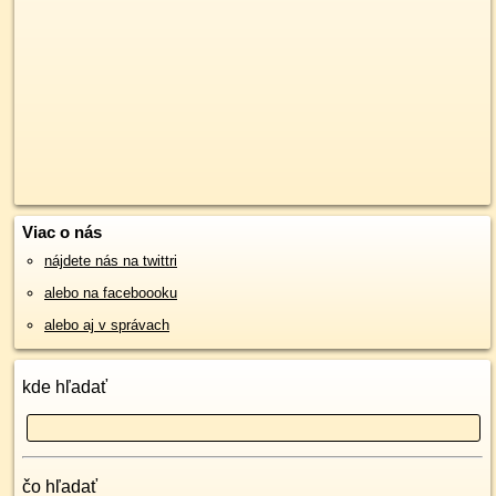
Viac o nás
nájdete nás na twittri
alebo na faceboooku
alebo aj v správach
kde hľadať
čo hľadať