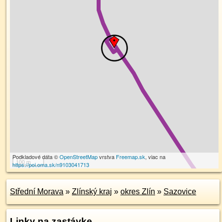
Podkladové dáta ©
OpenStreetMap
vrstva
Freemap.sk
, viac na
100 m
https://poi.oma.sk/n9103041713
Střední Morava
»
Zlínský kraj
»
okres Zlín
»
Sazovice
Linky na zastávke