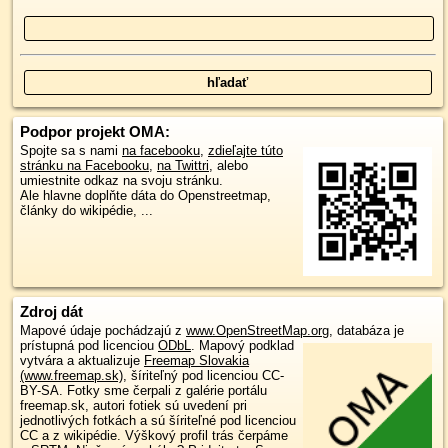
Podpor projekt OMA:
Spojte sa s nami
na facebooku
,
zdieľajte túto
stránku na Facebooku
,
na Twittri
, alebo
umiestnite odkaz na svoju stránku.
Ale hlavne doplňte dáta do Openstreetmap,
články do wikipédie, ...
Zdroj dát
Mapové údaje pochádzajú z
www.OpenStreetMap.org
, databáza je
prístupná pod licenciou
ODbL
.
Mapový podklad
vytvára a aktualizuje
Freemap Slovakia
(www.freemap.sk)
, šíriteľný pod licenciou CC-
BY-SA. Fotky sme čerpali z galérie portálu
freemap.sk, autori fotiek sú uvedení pri
jednotlivých fotkách a sú šíriteľné pod licenciou
CC a z wikipédie. Výškový profil trás čerpáme