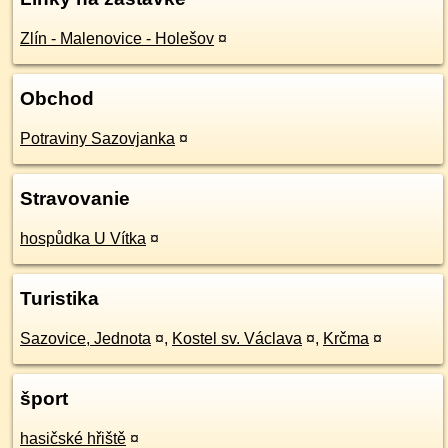
Zlín - Malenovice - Holešov
¤
Obchod
Potraviny Sazovjanka
¤
Stravovanie
hospůdka U Vítka
¤
Turistika
Sazovice, Jednota
¤
,
Kostel sv. Václava
¤
,
Krčma
¤
šport
hasičské hřiště
¤