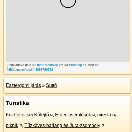
Podkladové dáta ©
OpenStreetMap
vrstva
Freemap.sk
, viac na
100 m
https://poi.oma.sk/n8993799333
Esztergomi járás
»
Süttő
Turistika
Kis-Gerecsei Kőfejtő
¤
,
Erdei kisemlősök
¤
,
miesto na
piknik
¤
,
Tűzköves-barlang és Jura-zsomboly
¤