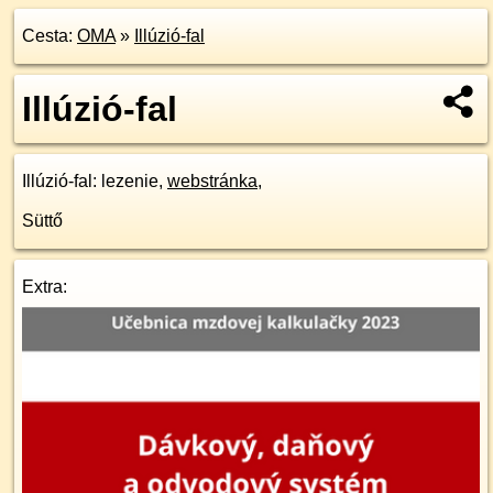
Cesta:
OMA
»
Illúzió-fal
Illúzió-fal
Illúzió-fal
: lezenie,
webstránka
,
Süttő
Extra: