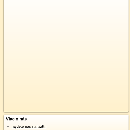
Viac o nás
nájdete nás na twittri