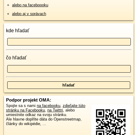
alebo na faceboooku
alebo aj v správach
kde hľadať
čo hľadať
Podpor projekt OMA:
Spojte sa s nami
na facebooku
,
zdieľajte túto
stránku na Facebooku
,
na Twittri
, alebo
umiestnite odkaz na svoju stránku.
Ale hlavne doplňte dáta do Openstreetmap,
články do wikipédie, ...