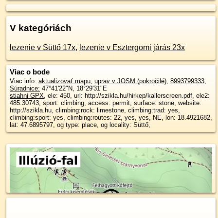
V kategóriách
lezenie v Süttő 17x
,
lezenie v Esztergomi járás 23x
Viac o bode
Viac info:
aktualizovať mapu
,
uprav v JOSM (pokročilé)
,
8993799333
,
Súradnice:
47°41'22"N
,
18°29'31"E
stiahni GPX
, ele: 450, url: http://szikla.hu/hirkep/kallerscreen.pdf, ele2:
485.30743, sport: climbing, access: permit, surface: stone, website:
http://szikla.hu, climbing:rock: limestone, climbing:trad: yes,
climbing:sport: yes, climbing:routes: 22, yes, yes, NE, lon: 18.4921682,
lat: 47.6895797, og type: place, og locality: Süttő,