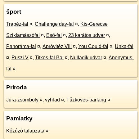
šport
Trapéz-fal
¤
,
Challenge day-fal
¤
,
Kis-Gerecse
Sziklamászófal
¤
,
Eső-fal
¤
,
23 karátos udvar
¤
,
Panoráma-fal
¤
,
Apróvitéz VIII
¤
,
You Could-fal
¤
,
Unka-fal
¤
,
Puszi V
¤
,
Titkos-fal Bal
¤
,
Nulladik udvar
¤
,
Anonymus-
fal
¤
Príroda
Jura-zsomboly
¤
,
výhľad
¤
,
Tűzköves-barlang
¤
Pamiatky
Kőzúzó talapzata
¤