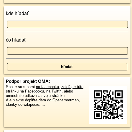
kde hľadať
čo hľadať
Podpor projekt OMA:
Spojte sa s nami
na facebooku
,
zdieľajte túto
stránku na Facebooku
,
na Twittri
, alebo
umiestnite odkaz na svoju stránku.
Ale hlavne doplňte dáta do Openstreetmap,
články do wikipédie, ...