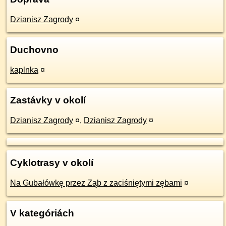
Dzianisz Zagrody
¤
Duchovno
kaplnka
¤
Zastávky v okolí
Dzianisz Zagrody
¤
,
Dzianisz Zagrody
¤
Cyklotrasy v okolí
Na Gubałówkę przez Ząb z zaciśniętymi zębami
¤
V kategóriách