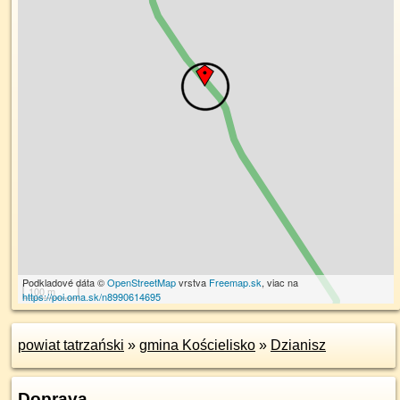
Podkladové dáta ©
OpenStreetMap
vrstva
Freemap.sk
, viac na
100 m
https://poi.oma.sk/n8990614695
powiat tatrzański
»
gmina Kościelisko
»
Dzianisz
Doprava