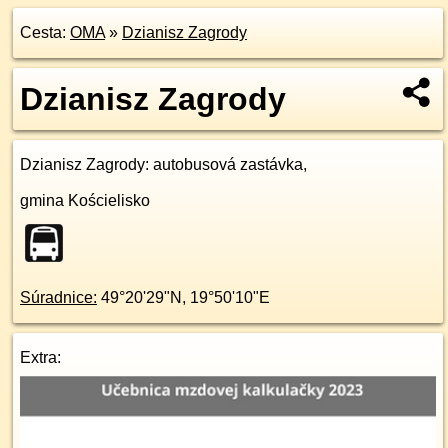
Cesta:
OMA
»
Dzianisz Zagrody
Dzianisz Zagrody
Dzianisz Zagrody
: autobusová zastávka,
gmina Kościelisko
Súradnice:
49°20'29"N
,
19°50'10"E
Extra: