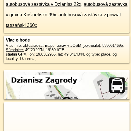
autobusová zastávka v Dzianisz 22x
,
autobusová zastávka
v gmina Kościelisko 99x
,
autobusová zastávka v powiat
tatrzański 360x
Viac o bode
Viac info:
aktualizovať mapu
,
uprav v JOSM (pokročilé)
,
8990614695
,
Súradnice:
49°20'29"N
,
19°50'10"E
stiahni GPX
, lon: 19.8362966, lat: 49.3414344, og type: place, og
locality: Dzianisz,