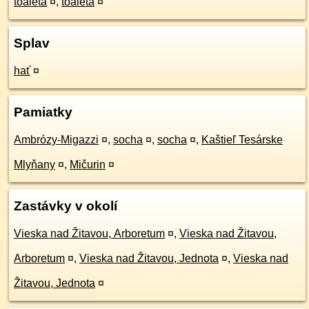
toaleta
¤
,
toaleta
¤
Splav
hať
¤
Pamiatky
Ambrózy-Migazzi
¤
,
socha
¤
,
socha
¤
,
Kaštieľ Tesárske
Mlyňany
¤
,
Mičurin
¤
Zastávky v okolí
Vieska nad Žitavou, Arboretum
¤
,
Vieska nad Žitavou,
Arboretum
¤
,
Vieska nad Žitavou, Jednota
¤
,
Vieska nad
Žitavou, Jednota
¤