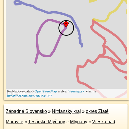
Podkladové dáta ©
OpenStreetMap
vrstva
Freemap.sk
, viac na
100 m
https://poi.oma.sk/n8950541227
Západné Slovensko
»
Nitriansky kraj
»
okres Zlaté
Moravce
»
Tesárske Mlyňany
»
Mlyňany
»
Vieska nad