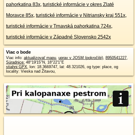
pahorkatina 83x
,
turistické informácie v okres Zlaté
Moravce 85x
,
turistické informácie v Nitriansky kraj 551x
,
turistické informácie v Trnavská pahorkatina 724x
,
turistické informácie v Západné Slovensko 2542x
Viac o bode
Viac info:
aktualizovať mapu
,
uprav v JOSM (pokročilé)
,
8950541227
,
Súradnice:
48°19'15"N
,
18°22'1"E
stiahni GPX
, lon: 18.3669747, lat: 48.321026, og type: place, og
locality: Vieska nad Žitavou,