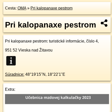
Cesta:
OMA
»
Pri kalopanaxe pestrom
Pri kalopanaxe pestrom
Pri kalopanaxe pestrom
: turistické informácie, číslo 4,
951 52
Vieska nad Žitavou
Súradnice:
48°19'15"N
,
18°22'1"E
Extra: