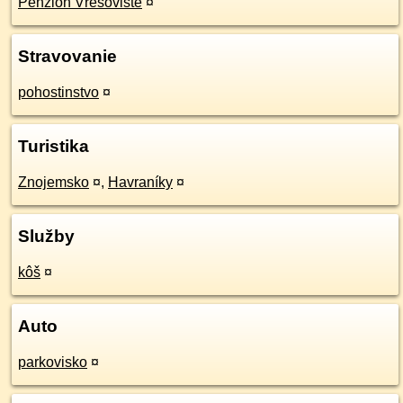
Penzion Vřesoviště
¤
Stravovanie
pohostinstvo
¤
Turistika
Znojemsko
¤
,
Havraníky
¤
Služby
kôš
¤
Auto
parkovisko
¤