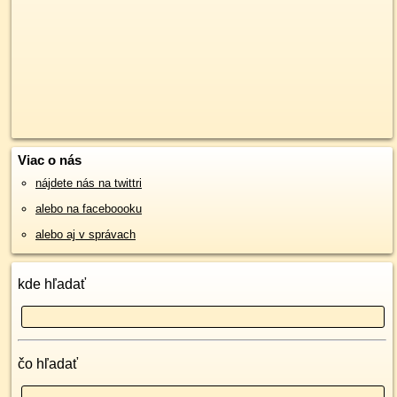
Viac o nás
nájdete nás na twittri
alebo na faceboooku
alebo aj v správach
kde hľadať
čo hľadať