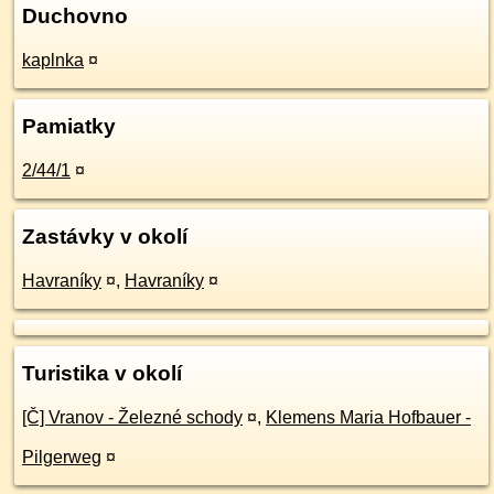
Duchovno
kaplnka
¤
Pamiatky
2/44/1
¤
Zastávky v okolí
Havraníky
¤
,
Havraníky
¤
Turistika v okolí
[Č] Vranov - Železné schody
¤
,
Klemens Maria Hofbauer -
Pilgerweg
¤