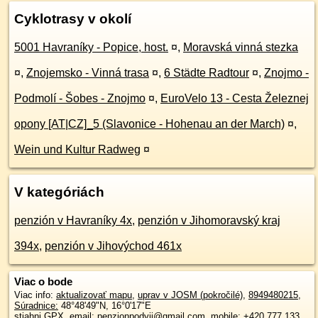
Cyklotrasy v okolí
5001 Havraníky - Popice, host.
¤
,
Moravská vinná stezka
¤
,
Znojemsko - Vinná trasa
¤
,
6 Städte Radtour
¤
,
Znojmo -
Podmolí - Šobes - Znojmo
¤
,
EuroVelo 13 - Cesta Železnej
opony [AT|CZ]_5 (Slavonice - Hohenau an der March)
¤
,
Wein und Kultur Radweg
¤
V kategóriách
penzión v Havraníky 4x
,
penzión v Jihomoravský kraj
394x
,
penzión v Jihovýchod 461x
Viac o bode
Viac info:
aktualizovať mapu
,
uprav v JOSM (pokročilé)
,
8949480215
,
Súradnice:
48°48'49"N
,
16°0'17"E
stiahni GPX
, email: penzionpodyji@gmail.com, mobile: +420 777 133