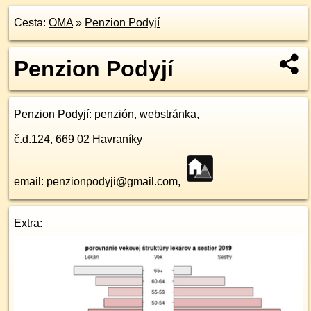
Cesta:
OMA
»
Penzion Podyjí
Penzion Podyjí
Penzion Podyjí
: penzión,
webstránka
,
č.d.
124
,
669 02
Havraníky
email: penzionpodyji@gmail.com,
Extra: