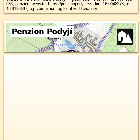
033, penzión, website: https://penzionpodyji.cz/, lon: 16.0048276, lat:
48.8136887, og type: place, og locality: Havraníky,