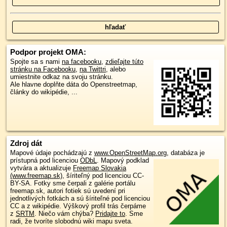
Podpor projekt OMA:
Spojte sa s nami
na facebooku
,
zdieľajte túto
stránku na Facebooku
,
na Twittri
, alebo
umiestnite odkaz na svoju stránku.
Ale hlavne doplňte dáta do Openstreetmap,
články do wikipédie, ...
Zdroj dát
Mapové údaje pochádzajú z
www.OpenStreetMap.org
, databáza je
prístupná pod licenciou
ODbL
.
Mapový podklad
vytvára a aktualizuje
Freemap Slovakia
(www.freemap.sk)
, šíriteľný pod licenciou CC-
BY-SA. Fotky sme čerpali z galérie portálu
freemap.sk, autori fotiek sú uvedení pri
jednotlivých fotkách a sú šíriteľné pod licenciou
CC a z wikipédie. Výškový profil trás čerpáme
z
SRTM
. Niečo vám chýba?
Pridajte to
. Sme
radi, že tvoríte slobodnú wiki mapu sveta.