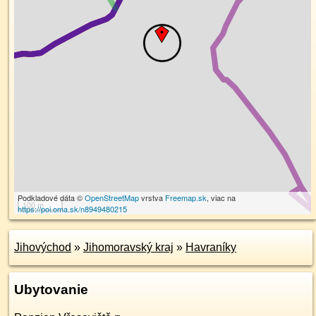
Podkladové dáta ©
OpenStreetMap
vrstva
Freemap.sk
, viac na
100 m
https://poi.oma.sk/n8949480215
Jihovýchod
»
Jihomoravský kraj
»
Havraníky
Ubytovanie