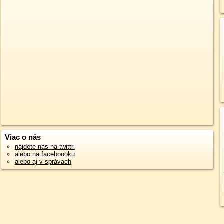
Viac o nás
nájdete nás na twittri
alebo na faceboooku
alebo aj v správach