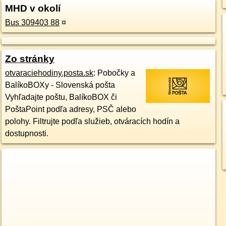
MHD v okolí
Bus 309403 88
¤
Zo stránky
otvaraciehodiny.posta.sk
: Pobočky a
BalíkoBOXy - Slovenská pošta
Vyhľadajte poštu, BalíkoBOX či
PoštaPoint podľa adresy, PSČ alebo
polohy. Filtrujte podľa služieb, otváracích hodín a
dostupnosti.