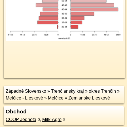
Západné Slovensko
»
Trenčiansky kraj
»
okres Trenčín
»
Melčice - Lieskové
»
Melčice
»
Zemianske Lieskové
Obchod
COOP Jednota
¤
,
Milk-Agro
¤