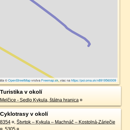
dáta ©
OpenStreetMap
vrstva
Freemap.sk
, viac na
https://poi.oma.sk/n8919560009
Turistika v okolí
Melčice - Sedlo Kykula, štátna hranica
¤
Cyklotrasy v okolí
8354
¤
,
Štvrtok – Kykula – Machnáč – Kostolná-Záriečie
¤
,
5305
¤