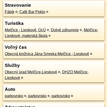
Stravovanie
Fábik
¤
,
Café Bar Peklo
¤
Turistika
Melčice - Lieskové, OcÚ
¤
,
Dolné záhumnie
¤
,
Melčice-
Lieskové, materská škola
¤
Voľný čas
Obecná knižnica Jána Smreka Melčice - Lieskové
¤
Služby
Obecný úrad Melčice-Lieskové
¤
,
DHZO Melčice-
Lieskové
¤
Auto
parkovisko
¤
,
parkovisko
¤
,
parkovisko
¤