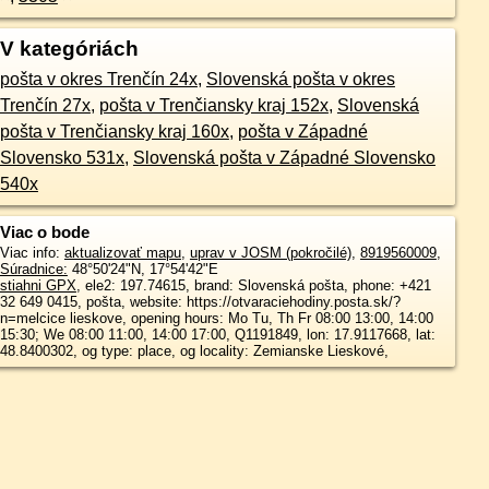
V kategóriách
pošta v okres Trenčín 24x
,
Slovenská pošta v okres
Trenčín 27x
,
pošta v Trenčiansky kraj 152x
,
Slovenská
pošta v Trenčiansky kraj 160x
,
pošta v Západné
Slovensko 531x
,
Slovenská pošta v Západné Slovensko
540x
Viac o bode
Viac info:
aktualizovať mapu
,
uprav v JOSM (pokročilé)
,
8919560009
,
Súradnice:
48°50'24"N
,
17°54'42"E
stiahni GPX
, ele2: 197.74615, brand: Slovenská pošta, phone: +421
32 649 0415, pošta, website: https://otvaraciehodiny.posta.sk/?
n=melcice lieskove, opening hours: Mo Tu, Th Fr 08:00 13:00, 14:00
15:30; We 08:00 11:00, 14:00 17:00, Q1191849, lon: 17.9117668, lat:
48.8400302, og type: place, og locality: Zemianske Lieskové,