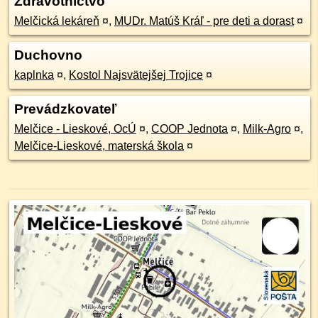
Zdravotníctvo
Melčická lekáreň
¤
,
MUDr. Matúš Kráľ - pre deti a dorast
¤
Duchovno
kaplnka
¤
,
Kostol Najsvätejšej Trojice
¤
Prevádzkovateľ
Melčice - Lieskové, OcÚ
¤
,
COOP Jednota
¤
,
Milk-Agro
¤
,
Melčice-Lieskové, materská škola
¤