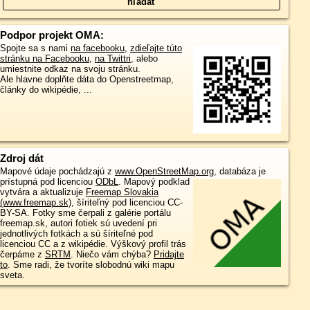
Podpor projekt OMA:
Spojte sa s nami
na facebooku
,
zdieľajte túto
stránku na Facebooku
,
na Twittri
, alebo
umiestnite odkaz na svoju stránku.
Ale hlavne doplňte dáta do Openstreetmap,
články do wikipédie, ...
Zdroj dát
Mapové údaje pochádzajú z
www.OpenStreetMap.org
, databáza je
prístupná pod licenciou
ODbL
.
Mapový podklad
vytvára a aktualizuje
Freemap Slovakia
(www.freemap.sk)
, šíriteľný pod licenciou CC-
BY-SA. Fotky sme čerpali z galérie portálu
freemap.sk, autori fotiek sú uvedení pri
jednotlivých fotkách a sú šíriteľné pod
licenciou CC a z wikipédie. Výškový profil trás
čerpáme z
SRTM
. Niečo vám chýba?
Pridajte
to
. Sme radi, že tvoríte slobodnú wiki mapu
sveta.