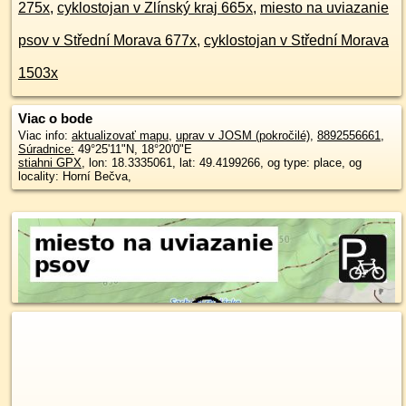
275x
,
cyklostojan v Zlínský kraj 665x
,
miesto na uviazanie
psov v Střední Morava 677x
,
cyklostojan v Střední Morava
1503x
Viac o bode
Viac info:
aktualizovať mapu
,
uprav v JOSM (pokročilé)
,
8892556661
,
Súradnice:
49°25'11"N
,
18°20'0"E
stiahni GPX
, lon: 18.3335061, lat: 49.4199266, og type: place, og
locality: Horní Bečva,