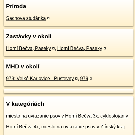
Príroda
Sachova studánka
¤
Zastávky v okolí
Horní Bečva, Paseky
¤
,
Horní Bečva, Paseky
¤
MHD v okolí
978: Velké Karlovice - Pustevny
¤
,
979
¤
V kategóriách
miesto na uviazanie psov v Horní Bečva 3x
,
cyklostojan v
Horní Bečva 4x
,
miesto na uviazanie psov v Zlínský kraj