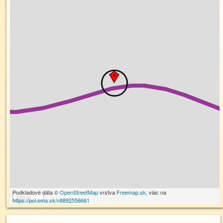
Podkladové dáta ©
OpenStreetMap
vrstva
Freemap.sk
, viac na
100 m
https://poi.oma.sk/n8892556661