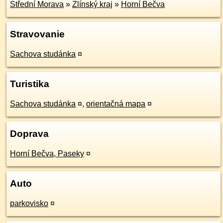
Střední Morava
»
Zlínský kraj
»
Horní Bečva
Stravovanie
Sachova studánka
¤
Turistika
Sachova studánka
¤
,
orientačná mapa
¤
Doprava
Horní Bečva, Paseky
¤
Auto
parkovisko
¤