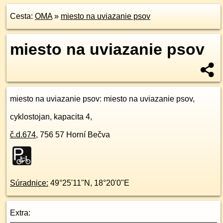
Cesta:
OMA
»
miesto na uviazanie psov
miesto na uviazanie psov
miesto na uviazanie psov
: miesto na uviazanie psov,
cyklostojan, kapacita 4,
č.d.
674
,
756 57
Horní Bečva
Súradnice:
49°25'11"N
,
18°20'0"E
Extra: