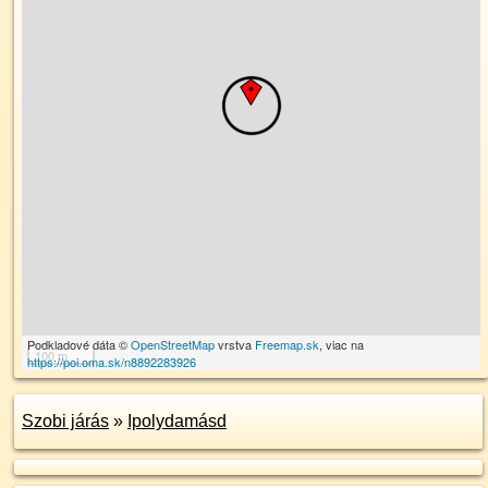
Podkladové dáta ©
OpenStreetMap
vrstva
Freemap.sk
, viac na
100 m
https://poi.oma.sk/n8892283926
Szobi járás
»
Ipolydamásd