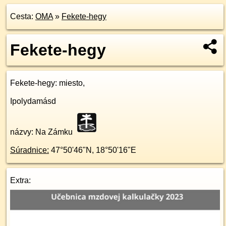
Cesta:
OMA
»
Fekete-hegy
Fekete-hegy
Fekete-hegy
: miesto,
Ipolydamásd
názvy: Na Zámku
Súradnice:
47°50'46"N
,
18°50'16"E
Extra: