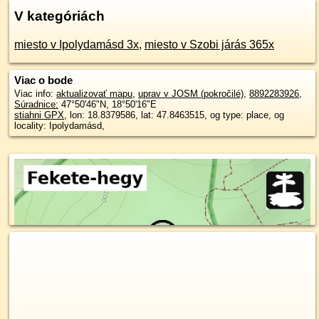
V kategóriách
miesto v Ipolydamásd 3x
,
miesto v Szobi járás 365x
Viac o bode
Viac info:
aktualizovať mapu
,
uprav v JOSM (pokročilé)
,
8892283926
,
Súradnice:
47°50'46"N
,
18°50'16"E
stiahni GPX
, lon: 18.8379586, lat: 47.8463515, og type: place, og
locality: Ipolydamásd,