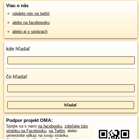
Viac o nás
nájdete nás na twittri
alebo na faceboooku
alebo aj v správach
kde hľadať
čo hľadať
Podpor projekt OMA:
Spojte sa s nami
na facebooku
,
zdieľajte túto
stránku na Facebooku
,
na Twittri
, alebo
umiestnite odkaz na svoju stránku.