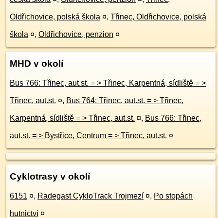
Oldřichovice, polská škola
¤
,
Třinec, Oldřichovice, polská
škola
¤
,
Oldřichovice, penzion
¤
MHD v okolí
Bus 766: Třinec, aut.st. = > Třinec, Karpentná, sídliště = >
Třinec, aut.st.
¤
,
Bus 764: Třinec, aut.st. = > Třinec,
Karpentná, sídliště = > Třinec, aut.st.
¤
,
Bus 766: Třinec,
aut.st. = > Bystřice, Centrum = > Třinec, aut.st.
¤
Cyklotrasy v okolí
6151
¤
,
Radegast CykloTrack Trojmezí
¤
,
Po stopách
hutnictví
¤