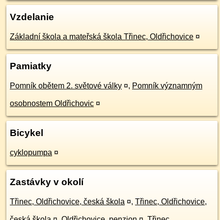
Vzdelanie
Základní škola a mateřská škola Třinec, Oldřichovice
¤
Pamiatky
Pomník obětem 2. světové války
¤
,
Pomník významným
osobnostem Oldřichovic
¤
Bicykel
cyklopumpa
¤
Zastávky v okolí
Třinec, Oldřichovice, česká škola
¤
,
Třinec, Oldřichovice,
česká škola
¤
,
Oldřichovice, penzion
¤
,
Třinec,