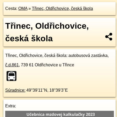
Cesta:
OMA
»
Třinec, Oldřichovice, česká škola
Třinec, Oldřichovice,
česká škola
Třinec, Oldřichovice, česká škola
: autobusová zastávka,
č.d.
861
,
739 61
Oldřichovice u Třince
Súradnice:
49°39'11"N
,
18°39'3"E
Extra: