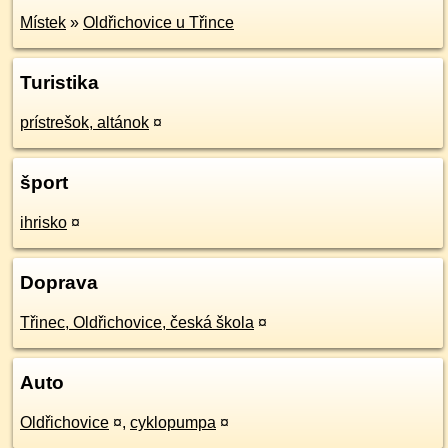
Místek
»
Oldřichovice u Třince
Turistika
prístrešok, altánok
¤
šport
ihrisko
¤
Doprava
Třinec, Oldřichovice, česká škola
¤
Auto
Oldřichovice
¤
,
cyklopumpa
¤