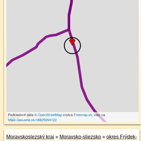
Podkladové dáta ©
OpenStreetMap
vrstva
Freemap.sk
, viac na
100 m
https://poi.oma.sk/n8829264122
Moravskoslezský kraj
»
Moravsko-sliezsko
»
okres Frýdek-