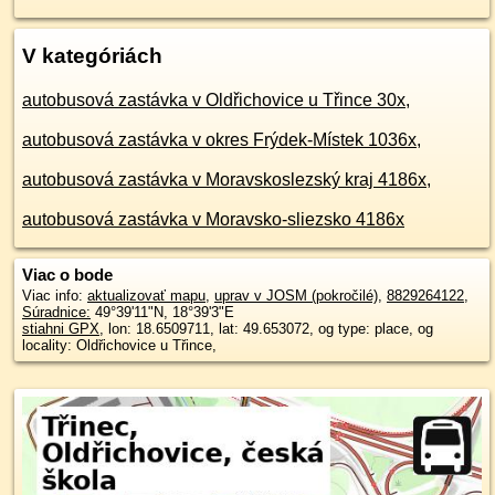
V kategóriách
autobusová zastávka v Oldřichovice u Třince 30x
,
autobusová zastávka v okres Frýdek-Místek 1036x
,
autobusová zastávka v Moravskoslezský kraj 4186x
,
autobusová zastávka v Moravsko-sliezsko 4186x
Viac o bode
Viac info:
aktualizovať mapu
,
uprav v JOSM (pokročilé)
,
8829264122
,
Súradnice:
49°39'11"N
,
18°39'3"E
stiahni GPX
, lon: 18.6509711, lat: 49.653072, og type: place, og
locality: Oldřichovice u Třince,