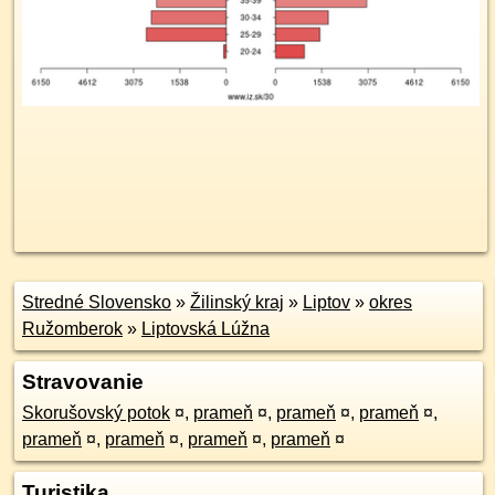
Stredné Slovensko
»
Žilinský kraj
»
Liptov
»
okres
Ružomberok
»
Liptovská Lúžna
Stravovanie
Skorušovský potok
¤
,
prameň
¤
,
prameň
¤
,
prameň
¤
,
prameň
¤
,
prameň
¤
,
prameň
¤
,
prameň
¤
Turistika