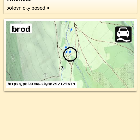
poľovnícky posed
¤