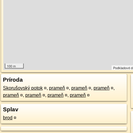
100 m
Podkladové 
Príroda
Skorušovský potok
¤
,
prameň
¤
,
prameň
¤
,
prameň
¤
,
prameň
¤
,
prameň
¤
,
prameň
¤
,
prameň
¤
Splav
brod
¤