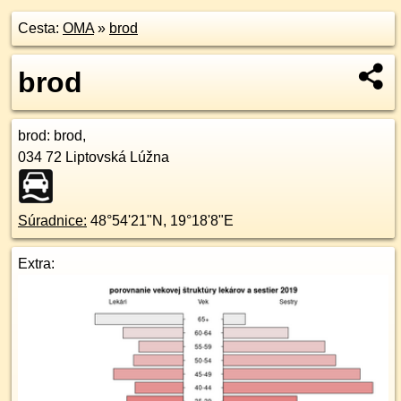
Cesta:
OMA
»
brod
brod
brod
: brod,
034 72
Liptovská Lúžna
Súradnice:
48°54'21"N
,
19°18'8"E
Extra: