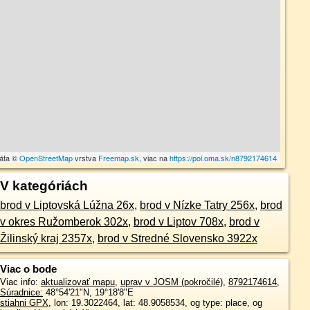
dáta ©
OpenStreetMap
vrstva
Freemap.sk
, viac na
https://poi.oma.sk/n8792174614
V kategóriách
brod v Liptovská Lúžna 26x
,
brod v Nízke Tatry 256x
,
brod
v okres Ružomberok 302x
,
brod v Liptov 708x
,
brod v
Žilinský kraj 2357x
,
brod v Stredné Slovensko 3922x
Viac o bode
Viac info:
aktualizovať mapu
,
uprav v JOSM (pokročilé)
,
8792174614
,
Súradnice:
48°54'21"N
,
19°18'8"E
stiahni GPX
, lon: 19.3022464, lat: 48.9058534, og type: place, og