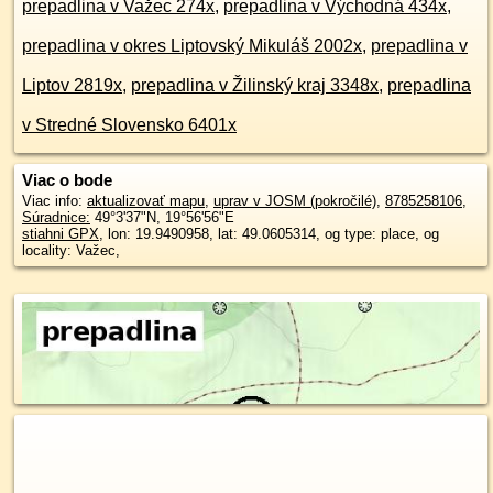
prepadlina v Važec 274x
,
prepadlina v Východná 434x
,
prepadlina v okres Liptovský Mikuláš 2002x
,
prepadlina v
Liptov 2819x
,
prepadlina v Žilinský kraj 3348x
,
prepadlina
v Stredné Slovensko 6401x
Viac o bode
Viac info:
aktualizovať mapu
,
uprav v JOSM (pokročilé)
,
8785258106
,
Súradnice:
49°3'37"N
,
19°56'56"E
stiahni GPX
, lon: 19.9490958, lat: 49.0605314, og type: place, og
locality: Važec,