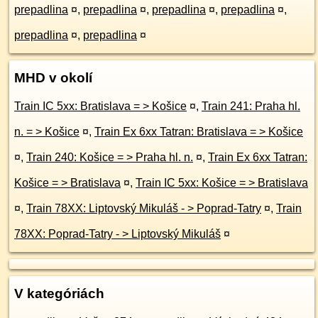
prepadlina
¤
,
prepadlina
¤
,
prepadlina
¤
,
prepadlina
¤
,
prepadlina
¤
,
prepadlina
¤
MHD v okolí
Train IC 5xx: Bratislava = > Košice
¤
,
Train 241: Praha hl.
n. = > Košice
¤
,
Train Ex 6xx Tatran: Bratislava = > Košice
¤
,
Train 240: Košice = > Praha hl. n.
¤
,
Train Ex 6xx Tatran:
Košice = > Bratislava
¤
,
Train IC 5xx: Košice = > Bratislava
¤
,
Train 78XX: Liptovský Mikuláš - > Poprad-Tatry
¤
,
Train
78XX: Poprad-Tatry - > Liptovský Mikuláš
¤
V kategóriách