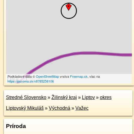
Podkladové dáta ©
OpenStreetMap
vrstva
Freemap.sk
, viac na
100 m
https://poi.oma.sk/n8785258106
Stredné Slovensko
»
Žilinský kraj
»
Liptov
»
okres
Liptovský Mikuláš
»
Východná
»
Važec
Príroda