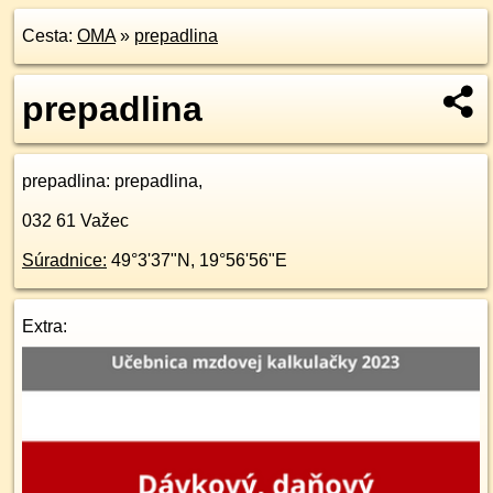
Cesta:
OMA
»
prepadlina
prepadlina
prepadlina
: prepadlina,
032 61
Važec
Súradnice:
49°3'37"N
,
19°56'56"E
Extra: