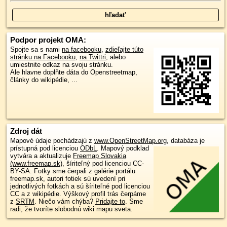
Podpor projekt OMA:
Spojte sa s nami
na facebooku
,
zdieľajte túto
stránku na Facebooku
,
na Twittri
, alebo
umiestnite odkaz na svoju stránku.
Ale hlavne doplňte dáta do Openstreetmap,
články do wikipédie, ...
Zdroj dát
Mapové údaje pochádzajú z
www.OpenStreetMap.org
, databáza je
prístupná pod licenciou
ODbL
.
Mapový podklad
vytvára a aktualizuje
Freemap Slovakia
(www.freemap.sk)
, šíriteľný pod licenciou CC-
BY-SA. Fotky sme čerpali z galérie portálu
freemap.sk, autori fotiek sú uvedení pri
jednotlivých fotkách a sú šíriteľné pod licenciou
CC a z wikipédie. Výškový profil trás čerpáme
z
SRTM
. Niečo vám chýba?
Pridajte to
. Sme
radi, že tvoríte slobodnú wiki mapu sveta.