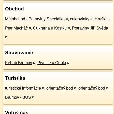
Obchod
Můjobchod - Potraviny Speciálka
¤
,
cukrovinky
¤
,
Hruška -
Petr Macháč
¤
,
Cukrárna u Kostků
¤
,
Potraviny Jiří Švéda
¤
Stravovanie
Kebab Brumov
¤
,
Pivnice u Cobla
¤
Turistika
turistické informácie
¤
,
orientačný bod
¤
,
orientačný bod
¤
,
Brumov - BUS
¤
Voľný čas