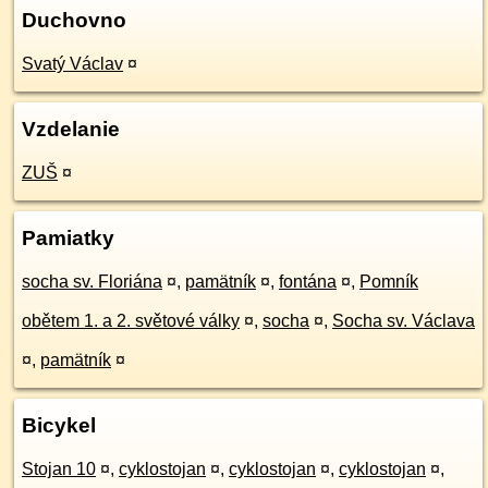
Duchovno
Svatý Václav
¤
Vzdelanie
ZUŠ
¤
Pamiatky
socha sv. Floriána
¤
,
pamätník
¤
,
fontána
¤
,
Pomník
obětem 1. a 2. světové války
¤
,
socha
¤
,
Socha sv. Václava
¤
,
pamätník
¤
Bicykel
Stojan 10
¤
,
cyklostojan
¤
,
cyklostojan
¤
,
cyklostojan
¤
,