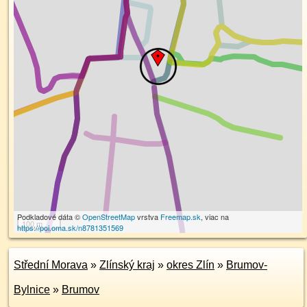
Podkladové dáta ©
OpenStreetMap
vrstva
Freemap.sk
, viac na
100 m
https://poi.oma.sk/n8781351569
Střední Morava
»
Zlínský kraj
»
okres Zlín
»
Brumov-
Bylnice
»
Brumov