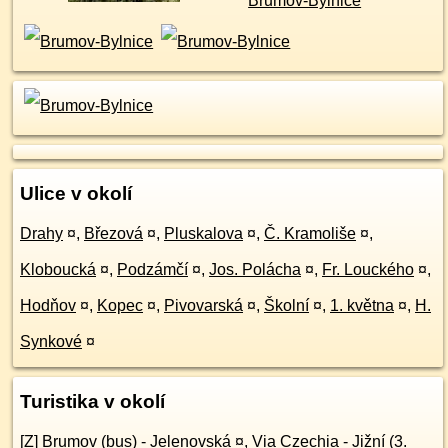
Ulice v okolí
Drahy
¤
,
Březová
¤
,
Pluskalova
¤
,
Č. Kramoliše
¤
,
Kloboucká
¤
,
Podzámčí
¤
,
Jos. Polácha
¤
,
Fr. Louckého
¤
,
Hodňov
¤
,
Kopec
¤
,
Pivovarská
¤
,
Školní
¤
,
1. května
¤
,
H.
Synkové
¤
Turistika v okolí
[Z] Brumov (bus) - Jelenovská
¤
,
Via Czechia - Jižní (3.