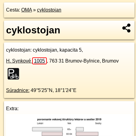
Cesta:
OMA
»
cyklostojan
cyklostojan
cyklostojan
: cyklostojan, kapacita 5,
H. Synkové
1005
,
763 31
Brumov-Bylnice, Brumov
Súradnice:
49°5'25"N
,
18°1'24"E
Extra: