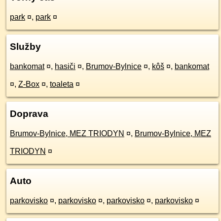
park
¤
,
park
¤
Služby
bankomat
¤
,
hasiči
¤
,
Brumov-Bylnice
¤
,
kôš
¤
,
bankomat
¤
,
Z-Box
¤
,
toaleta
¤
Doprava
Brumov-Bylnice, MEZ TRIODYN
¤
,
Brumov-Bylnice, MEZ
TRIODYN
¤
Auto
parkovisko
¤
,
parkovisko
¤
,
parkovisko
¤
,
parkovisko
¤