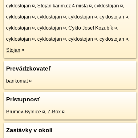
cyklostojan
¤
,
Stojan karim.cz 4 mista
¤
,
cyklostojan
¤
,
cyklostojan
¤
,
cyklostojan
¤
,
cyklostojan
¤
,
cyklostojan
¤
,
cyklostojan
¤
,
cyklostojan
¤
,
Cyklo Josef Kozubík
¤
,
cyklostojan
¤
,
cyklostojan
¤
,
cyklostojan
¤
,
cyklostojan
¤
,
Stojan
¤
Prevádzkovateľ
bankomat
¤
Prístupnosť
Brumov-Bylnice
¤
,
Z-Box
¤
Zastávky v okolí