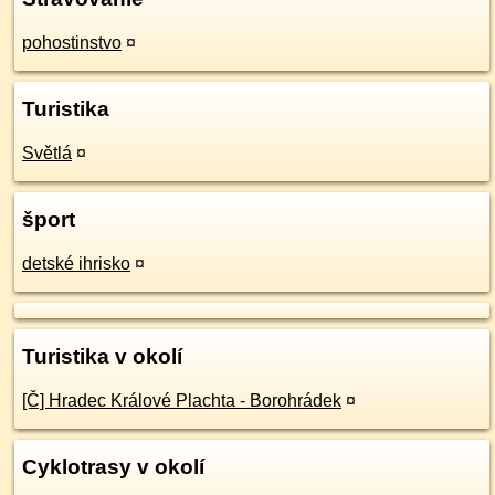
pohostinstvo
¤
Turistika
Světlá
¤
šport
detské ihrisko
¤
Turistika v okolí
[Č] Hradec Králové Plachta - Borohrádek
¤
Cyklotrasy v okolí