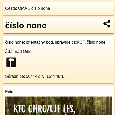
Cesta:
OMA
»
číslo none
číslo none
číslo none
: orientačný bod, spravuje cz:KČT, číslo none,
Žďár nad Orlicí
Súradnice:
50°7'42"N
,
16°4'48"E
Extra: