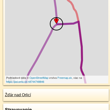
Podkladové dáta ©
OpenStreetMap
vrstva
Freemap.sk
, viac na
100 m
https://poi.oma.sk/n8744748846
Žďár nad Orlicí
Stravovanie