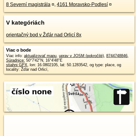
8 Severní magistrála
¤
,
4161 Moravsko-Podlesí
¤
V kategóriách
orientačný bod v Žďár nad Orlicí 8x
Viac o bode
Viac info:
aktualizovať mapu
,
uprav v JOSM (pokročilé)
,
8744748846
,
Súradnice:
50°7'42"N
,
16°4'48"E
stiahni GPX
, lon: 16.0802105, lat: 50.1283542, og type: place, og
locality: Žďár nad Orlicí,