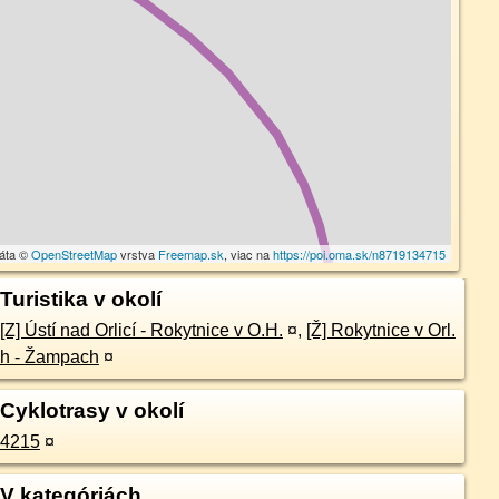
dáta ©
OpenStreetMap
vrstva
Freemap.sk
, viac na
https://poi.oma.sk/n8719134715
Turistika v okolí
[Z] Ústí nad Orlicí - Rokytnice v O.H.
¤
,
[Ž] Rokytnice v Orl.
h - Žampach
¤
Cyklotrasy v okolí
4215
¤
V kategóriách