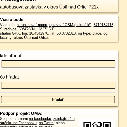
autobusová zastávka v okres Ústí nad Orlicí 721x
Viac o bode
Viac info:
aktualizovať mapu
,
uprav v JOSM (pokročilé)
,
8719134715
,
Súradnice:
50°4'23"N
,
16°27'15"E
stiahni GPX
, lon: 16.4542978, lat: 50.0732818, og type: place, og
locality: okres Ústí nad Orlicí,
kde hľadať
čo hľadať
Podpor projekt OMA:
Spojte sa s nami
na facebooku
,
zdieľajte túto
stránku na Facebooku
,
na Twittri
, alebo