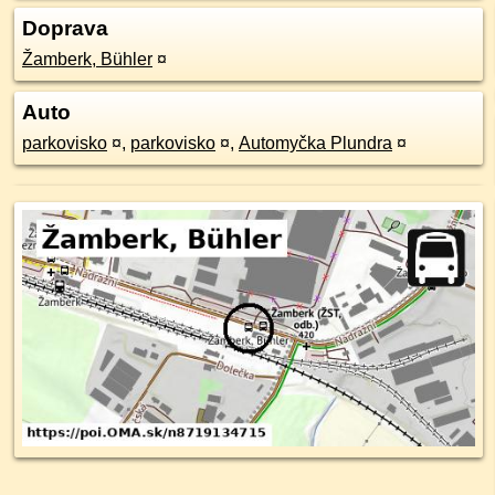
Doprava
Žamberk, Bühler
¤
Auto
parkovisko
¤
,
parkovisko
¤
,
Automyčka Plundra
¤