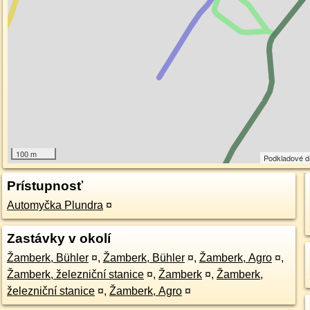
100 m
Podkladové 
Prístupnosť
Automyčka Plundra
¤
Zastávky v okolí
Žamberk, Bühler
¤
,
Žamberk, Bühler
¤
,
Žamberk, Agro
¤
,
Žamberk, železniční stanice
¤
,
Žamberk
¤
,
Žamberk,
železniční stanice
¤
,
Žamberk, Agro
¤