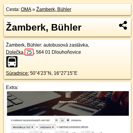
Cesta:
OMA
»
Žamberk, Bühler
Žamberk, Bühler
Žamberk, Bühler
: autobusová zastávka,
Dolečka
75
,
564 01
Dlouhoňovice
Súradnice:
50°4'23"N
,
16°27'15"E
Extra: