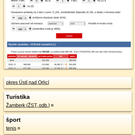
okres Ústí nad Orlicí
Turistika
Žamberk (ŽST, odb.)
¤
šport
tenis
¤