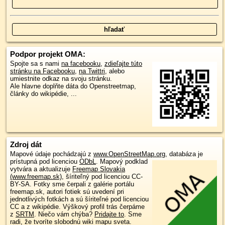
Podpor projekt OMA:
Spojte sa s nami
na facebooku
,
zdieľajte túto
stránku na Facebooku
,
na Twittri
, alebo
umiestnite odkaz na svoju stránku.
Ale hlavne doplňte dáta do Openstreetmap,
články do wikipédie, ...
Zdroj dát
Mapové údaje pochádzajú z
www.OpenStreetMap.org
, databáza je
prístupná pod licenciou
ODbL
.
Mapový podklad
vytvára a aktualizuje
Freemap Slovakia
(www.freemap.sk)
, šíriteľný pod licenciou CC-
BY-SA. Fotky sme čerpali z galérie portálu
freemap.sk, autori fotiek sú uvedení pri
jednotlivých fotkách a sú šíriteľné pod licenciou
CC a z wikipédie. Výškový profil trás čerpáme
z
SRTM
. Niečo vám chýba?
Pridajte to
. Sme
radi, že tvoríte slobodnú wiki mapu sveta.