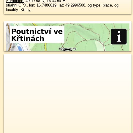
Súradnice:
49°17'58"N
,
16°44'54"E
stiahni GPX
, lon: 16.7486019, lat: 49.2996508, og type: place, og
locality: Křtiny,