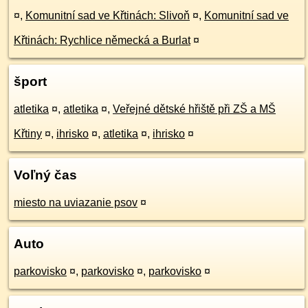
¤
,
Komunitní sad ve Křtinách: Slivoň
¤
,
Komunitní sad ve
Křtinách: Rychlice německá a Burlat
¤
šport
atletika
¤
,
atletika
¤
,
Veřejné dětské hřiště při ZŠ a MŠ
Křtiny
¤
,
ihrisko
¤
,
atletika
¤
,
ihrisko
¤
Voľný čas
miesto na uviazanie psov
¤
Auto
parkovisko
¤
,
parkovisko
¤
,
parkovisko
¤