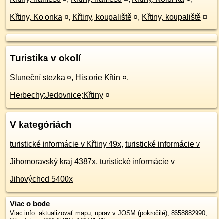
Křtiny, Kolonka
¤
,
Křtiny, koupaliště
¤
,
Křtiny, koupaliště
¤
Turistika v okolí
Sluneční stezka
¤
,
Historie Křtin
¤
,
Herbechy;Jedovnice;Křtiny
¤
V kategóriách
turistické informácie v Křtiny 49x
,
turistické informácie v
Jihomoravský kraj 4387x
,
turistické informácie v
Jihovýchod 5400x
Viac o bode
Viac info:
aktualizovať mapu
,
uprav v JOSM (pokročilé)
,
8658882990
,