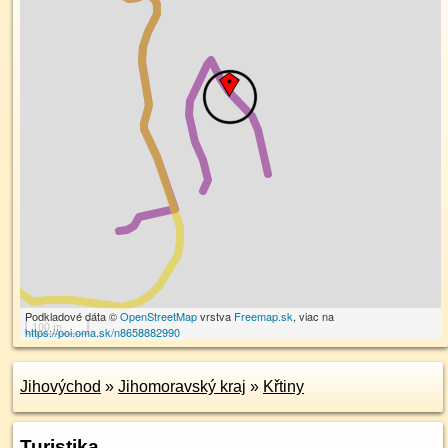
Podkladové dáta ©
OpenStreetMap
vrstva
Freemap.sk
, viac na
100 m
https://poi.oma.sk/n8658882990
Jihovýchod
»
Jihomoravský kraj
»
Křtiny
Turistika