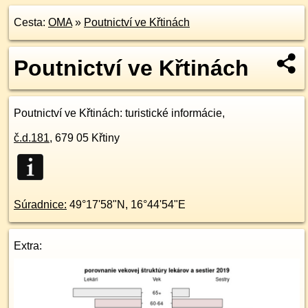
Cesta:
OMA
»
Poutnictví ve Křtinách
Poutnictví ve Křtinách
Poutnictví ve Křtinách
: turistické informácie,
č.d.
181
,
679 05
Křtiny
Súradnice:
49°17'58"N
,
16°44'54"E
Extra: