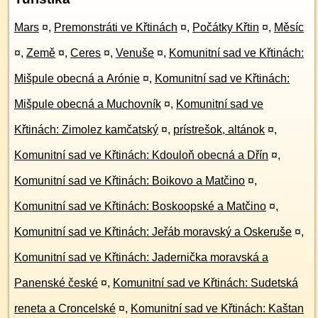
Mars
¤
,
Premonstráti ve Křtinách
¤
,
Počátky Křtin
¤
,
Měsíc
¤
,
Země
¤
,
Ceres
¤
,
Venuše
¤
,
Komunitní sad ve Křtinách:
Mišpule obecná a Arónie
¤
,
Komunitní sad ve Křtinách:
Mišpule obecná a Muchovník
¤
,
Komunitní sad ve
Křtinách: Zimolez kamčatský
¤
,
prístrešok, altánok
¤
,
Komunitní sad ve Křtinách: Kdouloň obecná a Dřín
¤
,
Komunitní sad ve Křtinách: Boikovo a Matčino
¤
,
Komunitní sad ve Křtinách: Boskoopské a Matčino
¤
,
Komunitní sad ve Křtinách: Jeřáb moravský a Oskeruše
¤
,
Komunitní sad ve Křtinách: Jadernička moravská a
Panenské české
¤
,
Komunitní sad ve Křtinách: Sudetská
reneta a Croncelské
¤
,
Komunitní sad ve Křtinách: Kaštan