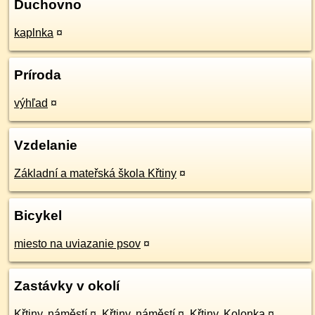
Duchovno
kaplnka
¤
Príroda
výhľad
¤
Vzdelanie
Základní a mateřská škola Křtiny
¤
Bicykel
miesto na uviazanie psov
¤
Zastávky v okolí
Křtiny, náměstí
¤
,
Křtiny, náměstí
¤
,
Křtiny, Kolonka
¤
,