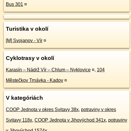
Bus 301
¤
Turistika v okolí
[M] Svojanov - Vír
¤
Cyklotrasy v okolí
Karasín – Nádrž Vír – Chlum – Nyklovice
¤
,
104
Městečkov Trnávka - Kadov
¤
V kategóriách
COOP Jednota v okres Svitavy 38x
,
potraviny v okres
Svitavy 118x
,
COOP Jednota v Jihovýchod 341x
,
potraviny
v Jihovýchod 1574x