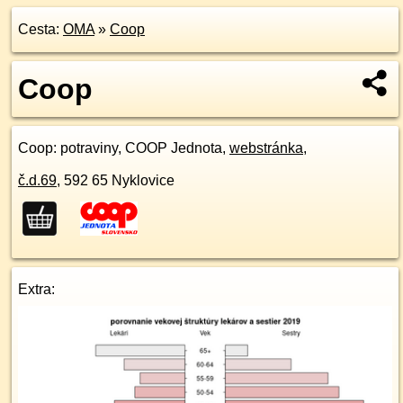
Cesta:
OMA
»
Coop
Coop
Coop
: potraviny, COOP Jednota,
webstránka
,
č.d.
69
,
592 65
Nyklovice
Extra: