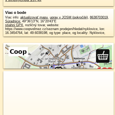
Viac o bode
Viac info:
aktualizovať mapu
,
uprav v JOSM (pokročilé)
,
8638703019
,
Súradnice:
49°36'13"N
,
16°20'43"E
stiahni GPX
, rozličný tovar, website:
https://www.coopvelmez.cz/seznam prodejen/hledat/nyklovice, lon:
16.3454764, lat: 49.6038198, og type: place, og locality: Nyklovice,