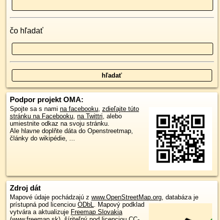
čo hľadať
Podpor projekt OMA:
Spojte sa s nami
na facebooku
,
zdieľajte túto
stránku na Facebooku
,
na Twittri
, alebo
umiestnite odkaz na svoju stránku.
Ale hlavne doplňte dáta do Openstreetmap,
články do wikipédie, ...
Zdroj dát
Mapové údaje pochádzajú z
www.OpenStreetMap.org
, databáza je
prístupná pod licenciou
ODbL
.
Mapový podklad
vytvára a aktualizuje
Freemap Slovakia
(www.freemap.sk)
, šíriteľný pod licenciou CC-