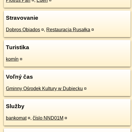
Piotruś Pan
¤
,
Eden
¤
Stravovanie
Dobros Obiados
¤
,
Restauracja Rusałka
¤
Turistika
komín
¤
Voľný čas
Gminny Ośrodek Kultury w Dubiecku
¤
Služby
bankomat
¤
,
číslo NND01M
¤