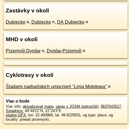
Zastávky v okolí
Dubiecko
¤
,
Dubiecko
¤
,
DA Dubiecko
¤
MHD v okolí
Przemyśl-Dynów
¤
,
Dynów-Przemyśl
¤
Cyklotrasy v okolí
Śladami nadsańskich umocnień "Linia Mołotowa"
¤
Viac o bode
Viac info:
aktualizovať mapu
,
uprav v JOSM (pokročilé)
,
8637643517
,
Súradnice:
49°49'21"N
,
22°24'3"E
stiahni GPX
, lon: 22.400969, lat: 49.8225831, og type: place, og
locality: powiat przemyski,