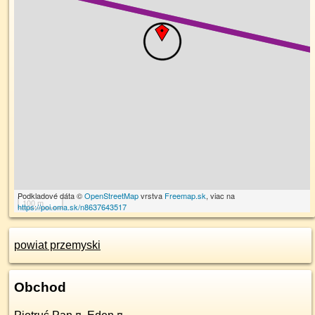
Podkladové dáta ©
OpenStreetMap
vrstva
Freemap.sk
, viac na
100 m
https://poi.oma.sk/n8637643517
powiat przemyski
Obchod