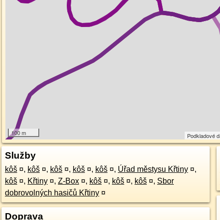
100 m
Podkladové 
Služby
kôš
¤
,
kôš
¤
,
kôš
¤
,
kôš
¤
,
kôš
¤
,
Úřad městysu Křtiny
¤
,
kôš
¤
,
Křtiny
¤
,
Z-Box
¤
,
kôš
¤
,
kôš
¤
,
kôš
¤
,
Sbor
dobrovolných hasičů Křtiny
¤
Doprava