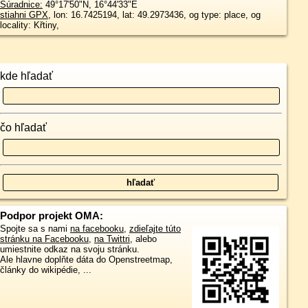
Súradnice:
49°17'50"N
,
16°44'33"E
stiahni GPX
, lon: 16.7425194, lat: 49.2973436, og type: place, og
locality: Křtiny,
kde hľadať
čo hľadať
Podpor projekt OMA:
Spojte sa s nami
na facebooku
,
zdieľajte túto
stránku na Facebooku
,
na Twittri
, alebo
umiestnite odkaz na svoju stránku.
Ale hlavne doplňte dáta do Openstreetmap,
články do wikipédie, ...