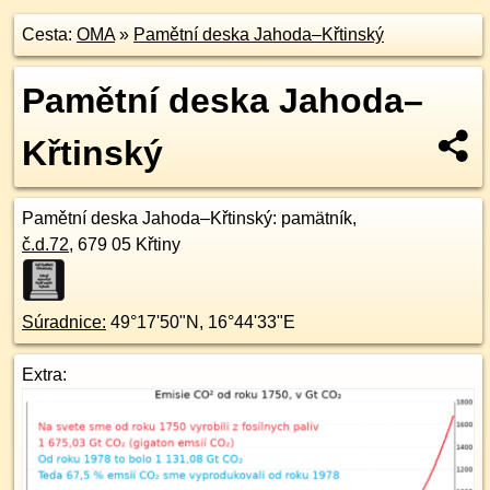
Cesta:
OMA
»
Pamětní deska Jahoda–Křtinský
Pamětní deska Jahoda–
Křtinský
Pamětní deska Jahoda–Křtinský
: pamätník,
č.d.
72
,
679 05
Křtiny
Súradnice:
49°17'50"N
,
16°44'33"E
Extra: