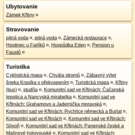
Ubytovanie
Zámek Křtiny
¤
Stravovanie
pitná voda
¤
,
pitná voda
¤
,
Zámecká restaurace
¤
,
Hostinec u Farlíků
¤
,
Hospůdka Eden
¤
,
Pension u
Faustů
¤
Turistika
Cyklistická mapa
¤
,
Chvála stromů
¤
,
Zábavný výlet
šneka Krasíka s překvapením
¤
,
Turistická mapa
¤
,
Křtiny
(bus)
¤
,
studňa
¤
,
Komunitní sad ve Křtinách: Čačanská
lepotica a Nancyská mirabelka
¤
,
Komunitní sad ve
Křtinách: Grahamovo a Jadernička moravská
¤
,
Komunitní sad ve Křtinách: Rychlice německá a Burlat
¤
,
Komunitní sad ve Křtinách
¤
,
Komunitní sad ve Křtinách:
Slivoň
¤
,
Komunitní sad ve Křtinách: Panenské české a
Malinové holovouské
¤
,
Komunitní sad ve Křtinách: