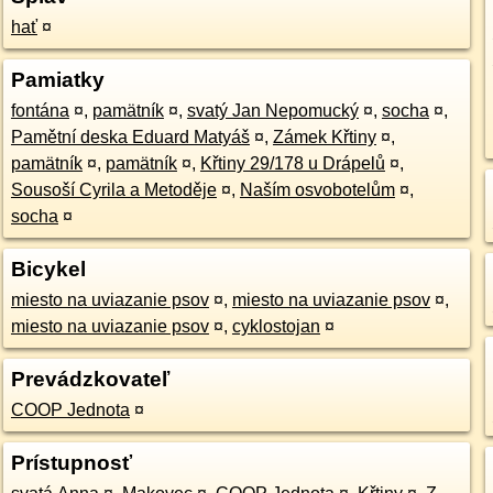
hať
¤
Pamiatky
fontána
¤
,
pamätník
¤
,
svatý Jan Nepomucký
¤
,
socha
¤
,
Pamětní deska Eduard Matyáš
¤
,
Zámek Křtiny
¤
,
pamätník
¤
,
pamätník
¤
,
Křtiny 29/178 u Drápelů
¤
,
Sousoší Cyrila a Metoděje
¤
,
Naším osvobotelům
¤
,
socha
¤
Bicykel
miesto na uviazanie psov
¤
,
miesto na uviazanie psov
¤
,
miesto na uviazanie psov
¤
,
cyklostojan
¤
Prevádzkovateľ
COOP Jednota
¤
Prístupnosť