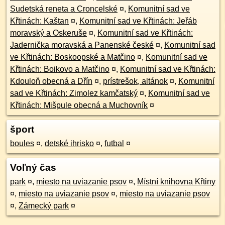
Sudetská reneta a Croncelské
¤
,
Komunitní sad ve
Křtinách: Kaštan
¤
,
Komunitní sad ve Křtinách: Jeřáb
moravský a Oskeruše
¤
,
Komunitní sad ve Křtinách:
Jadernička moravská a Panenské české
¤
,
Komunitní sad
ve Křtinách: Boskoopské a Matčino
¤
,
Komunitní sad ve
Křtinách: Boikovo a Matčino
¤
,
Komunitní sad ve Křtinách:
Kdouloň obecná a Dřín
¤
,
prístrešok, altánok
¤
,
Komunitní
sad ve Křtinách: Zimolez kamčatský
¤
,
Komunitní sad ve
Křtinách: Mišpule obecná a Muchovník
¤
šport
boules
¤
,
detské ihrisko
¤
,
futbal
¤
Voľný čas
park
¤
,
miesto na uviazanie psov
¤
,
Místní knihovna Křtiny
¤
,
miesto na uviazanie psov
¤
,
miesto na uviazanie psov
¤
,
Zámecký park
¤