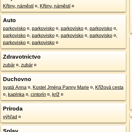
Křtiny, náměstí
¤
,
Křtiny, náměstí
¤
Auto
parkovisko
¤
,
parkovisko
¤
,
parkovisko
¤
,
parkovisko
¤
,
parkovisko
¤
,
parkovisko
¤
,
parkovisko
¤
,
parkovisko
¤
,
parkovisko
¤
,
parkovisko
¤
Zdravotníctvo
zubár
¤
,
zubár
¤
Duchovno
svatá Anna
¤
,
Kostel Jména Panny Marie
¤
,
Křížová cesta
¤
,
kaplnka
¤
,
cintorín
¤
,
kríž
¤
Príroda
výhľad
¤
Splav