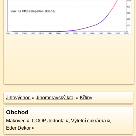
Jihovýchod
»
Jihomoravský kraj
»
Křtiny
Obchod
Makovec
¤
,
COOP Jednota
¤
,
Výletní cukrárna
¤
,
EdenDekor
¤