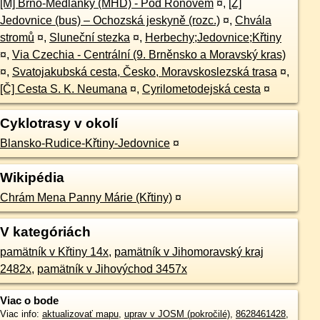
[M] Brno-Medlánky (MHD) - Pod Ronovem
¤
,
[Z]
Jedovnice (bus) – Ochozská jeskyně (rozc.)
¤
,
Chvála
stromů
¤
,
Sluneční stezka
¤
,
Herbechy;Jedovnice;Křtiny
¤
,
Via Czechia - Centrální (9. Brněnsko a Moravský kras)
¤
,
Svatojakubská cesta, Česko, Moravskoslezská trasa
¤
,
[Č] Cesta S. K. Neumana
¤
,
Cyrilometodejská cesta
¤
Cyklotrasy v okolí
Blansko-Rudice-Křtiny-Jedovnice
¤
Wikipédia
Chrám Mena Panny Márie (Křtiny)
¤
V kategóriách
pamätník v Křtiny 14x
,
pamätník v Jihomoravský kraj
2482x
,
pamätník v Jihovýchod 3457x
Viac o bode
Viac info:
aktualizovať mapu
,
uprav v JOSM (pokročilé)
,
8628461428
,