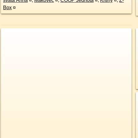
svatá Anna
¤
,
Makovec
¤
,
COOP Jednota
¤
,
Křtiny
¤
,
Z-
Box
¤