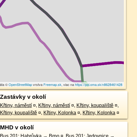
dáta ©
OpenStreetMap
vrstva
Freemap.sk
, viac na
https://poi.oma.sk/n8628461428
Zastávky v okolí
Křtiny, náměstí
¤
,
Křtiny, náměstí
¤
,
Křtiny, koupaliště
¤
,
Křtiny, koupaliště
¤
,
Křtiny, Kolonka
¤
,
Křtiny, Kolonka
¤
MHD v okolí
Bus 201: Habrůvka → Brno
¤
,
Bus 201: Jedovnice →