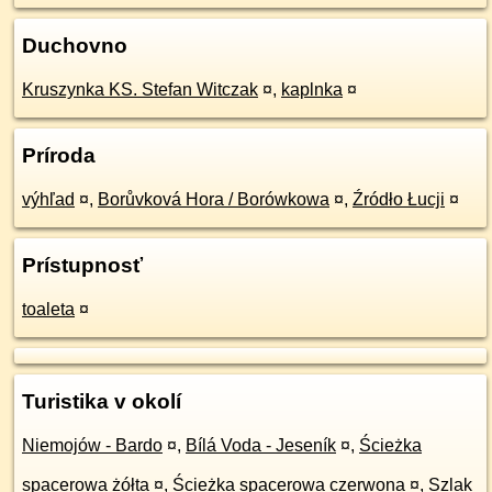
Duchovno
Kruszynka KS. Stefan Witczak
¤
,
kaplnka
¤
Príroda
výhľad
¤
,
Borůvková Hora / Borówkowa
¤
,
Źródło Łucji
¤
Prístupnosť
toaleta
¤
Turistika v okolí
Niemojów - Bardo
¤
,
Bílá Voda - Jeseník
¤
,
Ścieżka
spacerowa żółta
¤
,
Ścieżka spacerowa czerwona
¤
,
Szlak