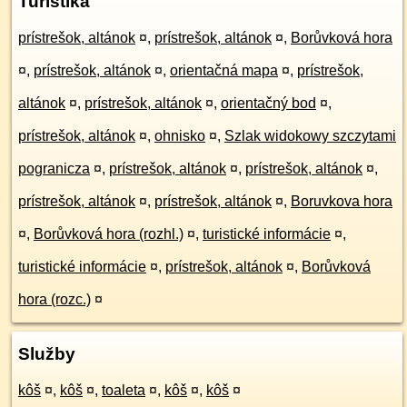
Turistika
prístrešok, altánok
¤
,
prístrešok, altánok
¤
,
Borůvková hora
¤
,
prístrešok, altánok
¤
,
orientačná mapa
¤
,
prístrešok,
altánok
¤
,
prístrešok, altánok
¤
,
orientačný bod
¤
,
prístrešok, altánok
¤
,
ohnisko
¤
,
Szlak widokowy szczytami
pogranicza
¤
,
prístrešok, altánok
¤
,
prístrešok, altánok
¤
,
prístrešok, altánok
¤
,
prístrešok, altánok
¤
,
Boruvkova hora
¤
,
Borůvková hora (rozhl.)
¤
,
turistické informácie
¤
,
turistické informácie
¤
,
prístrešok, altánok
¤
,
Borůvková
hora (rozc.)
¤
Služby
kôš
¤
,
kôš
¤
,
toaleta
¤
,
kôš
¤
,
kôš
¤