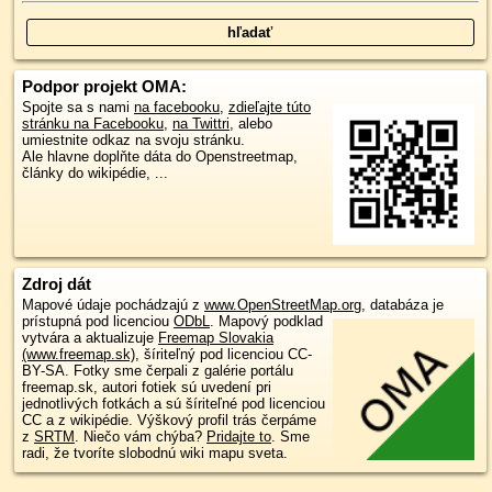
Podpor projekt OMA:
Spojte sa s nami
na facebooku
,
zdieľajte túto
stránku na Facebooku
,
na Twittri
, alebo
umiestnite odkaz na svoju stránku.
Ale hlavne doplňte dáta do Openstreetmap,
články do wikipédie, ...
Zdroj dát
Mapové údaje pochádzajú z
www.OpenStreetMap.org
, databáza je
prístupná pod licenciou
ODbL
.
Mapový podklad
vytvára a aktualizuje
Freemap Slovakia
(www.freemap.sk)
, šíriteľný pod licenciou CC-
BY-SA. Fotky sme čerpali z galérie portálu
freemap.sk, autori fotiek sú uvedení pri
jednotlivých fotkách a sú šíriteľné pod licenciou
CC a z wikipédie. Výškový profil trás čerpáme
z
SRTM
. Niečo vám chýba?
Pridajte to
. Sme
radi, že tvoríte slobodnú wiki mapu sveta.