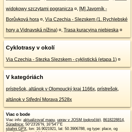
widokowy szczytami pogranicza
¤
,
[M] Javorník -
Borůvková hora
¤
,
Via Czechia - Slezskem (1. Rychlebské
hory a Vidnavská nížina)
¤
,
Trasa kuracyjna niebieska
¤
Cyklotrasy v okolí
Via Czechia - Stezka Slezskem - cyklistická (etapa 1)
¤
V kategóriách
prístrešok, altánok v Olomoucký kraj 1166x
,
prístrešok,
altánok v Střední Morava 2528x
Viac o bode
Viac info:
aktualizovať mapu
,
uprav v JOSM (pokročilé)
,
8618228814
,
Súradnice:
50°23'26"N
,
16°54'7"E
stiahni GPX
, lon: 16.9021921, lat: 50.3906788, og type: place, og