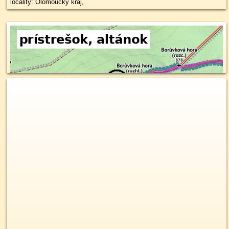
locality: Olomoucký kraj,