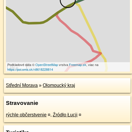
Podkladové dáta ©
OpenStreetMap
vrstva
Freemap.sk
, viac na
100 m
https://poi.oma.sk/n8618228814
Střední Morava
»
Olomoucký kraj
Stravovanie
rýchle občerstvenie
¤
,
Źródło Łucji
¤