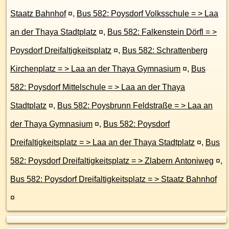
Staatz Bahnhof
¤
,
Bus 582: Poysdorf Volksschule = > Laa
an der Thaya Stadtplatz
¤
,
Bus 582: Falkenstein Dörfl = >
Poysdorf Dreifaltigkeitsplatz
¤
,
Bus 582: Schrattenberg
Kirchenplatz = > Laa an der Thaya Gymnasium
¤
,
Bus
582: Poysdorf Mittelschule = > Laa an der Thaya
Stadtplatz
¤
,
Bus 582: Poysbrunn Feldstraße = > Laa an
der Thaya Gymnasium
¤
,
Bus 582: Poysdorf
Dreifaltigkeitsplatz = > Laa an der Thaya Stadtplatz
¤
,
Bus
582: Poysdorf Dreifaltigkeitsplatz = > Zlabern Antoniweg
¤
,
Bus 582: Poysdorf Dreifaltigkeitsplatz = > Staatz Bahnhof
¤