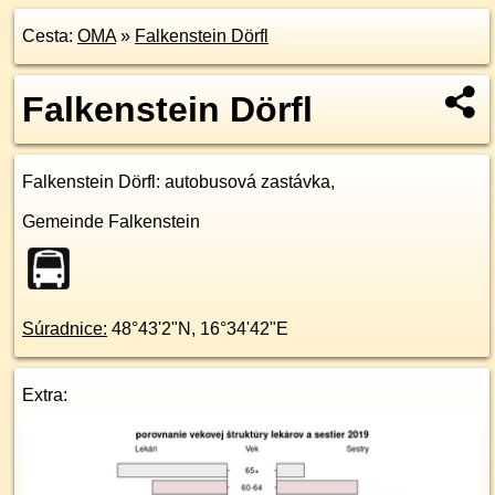
Cesta:
OMA
»
Falkenstein Dörfl
Falkenstein Dörfl
Falkenstein Dörfl
: autobusová zastávka,
Gemeinde Falkenstein
Súradnice:
48°43'2"N
,
16°34'42"E
Extra: