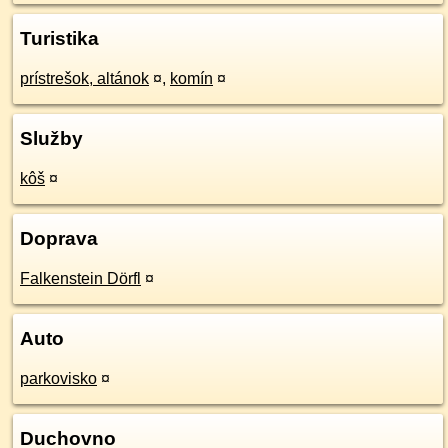
Turistika
prístrešok, altánok
¤
,
komín
¤
Služby
kôš
¤
Doprava
Falkenstein Dörfl
¤
Auto
parkovisko
¤
Duchovno