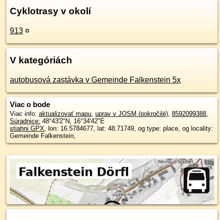
Cyklotrasy v okolí
913
¤
V kategóriách
autobusová zastávka v Gemeinde Falkenstein 5x
Viac o bode
Viac info:
aktualizovať mapu
,
uprav v JOSM (pokročilé)
,
8592099388
,
Súradnice:
48°43'2"N
,
16°34'42"E
stiahni GPX
, lon: 16.5784677, lat: 48.71749, og type: place, og locality:
Gemeinde Falkenstein,