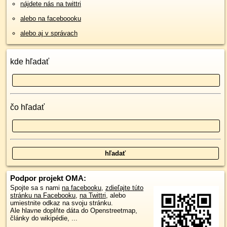
nájdete nás na twittri
alebo na faceboooku
alebo aj v správach
kde hľadať
čo hľadať
Podpor projekt OMA:
Spojte sa s nami
na facebooku
,
zdieľajte túto
stránku na Facebooku
,
na Twittri
, alebo
umiestnite odkaz na svoju stránku.
Ale hlavne doplňte dáta do Openstreetmap,
články do wikipédie, ...