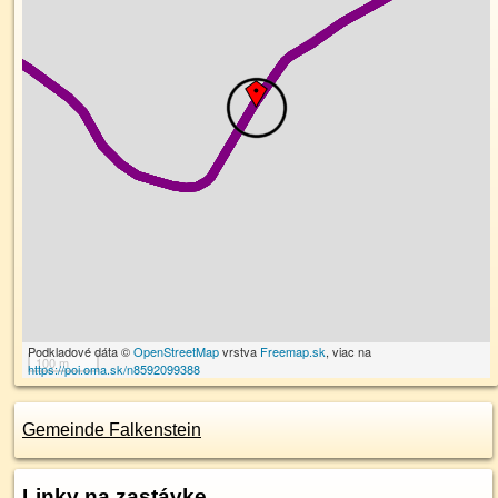
Podkladové dáta ©
OpenStreetMap
vrstva
Freemap.sk
, viac na
100 m
https://poi.oma.sk/n8592099388
Gemeinde Falkenstein
Linky na zastávke