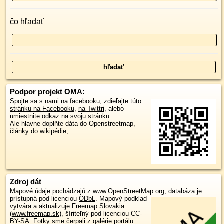
čo hľadať
Podpor projekt OMA:
Spojte sa s nami
na facebooku
,
zdieľajte túto
stránku na Facebooku
,
na Twittri
, alebo
umiestnite odkaz na svoju stránku.
Ale hlavne doplňte dáta do Openstreetmap,
články do wikipédie, ...
Zdroj dát
Mapové údaje pochádzajú z
www.OpenStreetMap.org
, databáza je
prístupná pod licenciou
ODbL
.
Mapový podklad
vytvára a aktualizuje
Freemap Slovakia
(www.freemap.sk)
, šíriteľný pod licenciou CC-
BY-SA. Fotky sme čerpali z galérie portálu