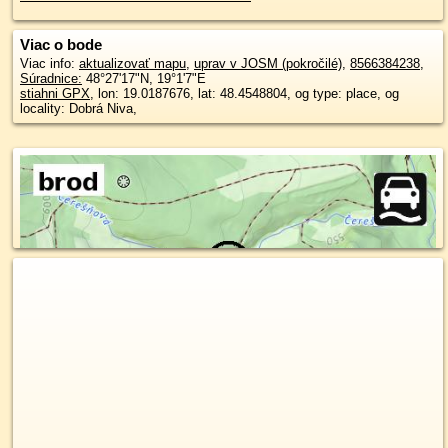
Viac o bode
Viac info:
aktualizovať mapu
,
uprav v JOSM (pokročilé)
,
8566384238
,
Súradnice:
48°27'17"N
,
19°1'7"E
stiahni GPX
, lon: 19.0187676, lat: 48.4548804, og type: place, og
locality: Dobrá Niva,