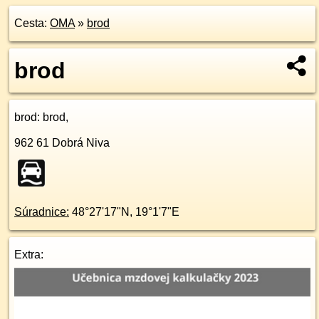
Cesta:
OMA
»
brod
brod
brod
: brod,
962 61
Dobrá Niva
Súradnice:
48°27'17"N
,
19°1'7"E
Extra: