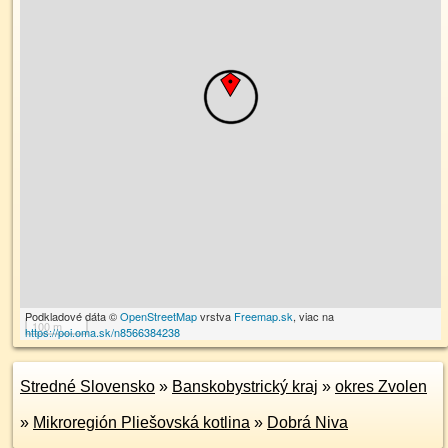
Podkladové dáta ©
OpenStreetMap
vrstva
Freemap.sk
, viac na
100 m
https://poi.oma.sk/n8566384238
Stredné Slovensko
»
Banskobystrický kraj
»
okres Zvolen
»
Mikroregión Pliešovská kotlina
»
Dobrá Niva