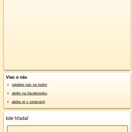
Viac o nás
nájdete nás na twittri
alebo na faceboooku
alebo aj v správach
kde hľadať