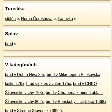
Turistika
štôlňa
¤
,
Horná Čerešňová
¤
,
Ľanovka
¤
Splav
brod
¤
V kategóriách
brod v Dobrá Niva 35x
,
brod v Mikroregión Pliešovská
kotlina 76x
,
brod v okres Zvolen 175x
,
brod v CHKO
Štiavnické vrchy 788x
,
brod v Chránená krajinná oblasť
Štiavnické vrchy 802x
,
brod v Banskobystrický kraj 1568x
,
brod v Stredné Slovensko 3922x