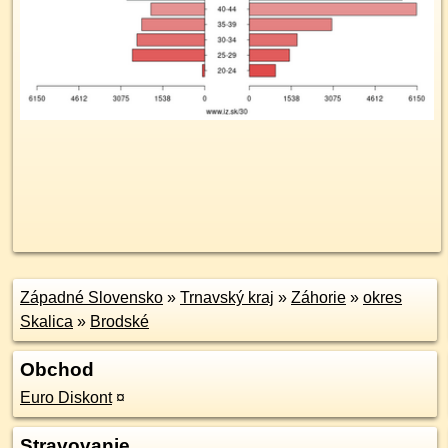
Západné Slovensko
»
Trnavský kraj
»
Záhorie
»
okres
Skalica
»
Brodské
Obchod
Euro Diskont
¤
Stravovanie