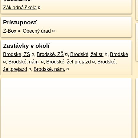
Základná škola
¤
Prístupnosť
Z-Box
¤
,
Obecný úrad
¤
Zastávky v okolí
Brodské, ZŠ
¤
,
Brodské, ZŠ
¤
,
Brodské, žel.st.
¤
,
Brodské
¤
,
Brodské, nám.
¤
,
Brodské, žel.prejazd
¤
,
Brodské,
žel.prejazd
¤
,
Brodské, nám.
¤