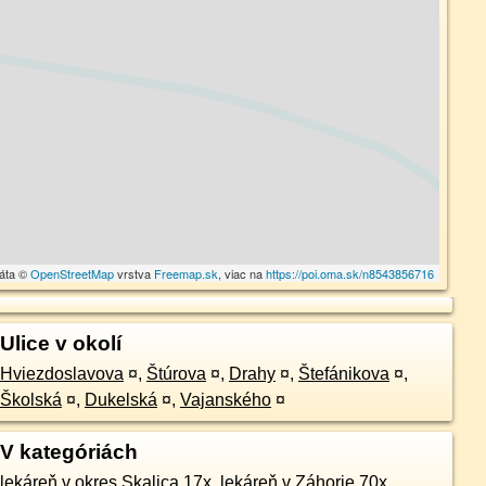
dáta ©
OpenStreetMap
vrstva
Freemap.sk
, viac na
https://poi.oma.sk/n8543856716
Ulice v okolí
Hviezdoslavova
¤
,
Štúrova
¤
,
Drahy
¤
,
Štefánikova
¤
,
Školská
¤
,
Dukelská
¤
,
Vajanského
¤
V kategóriách
lekáreň v okres Skalica 17x
,
lekáreň v Záhorie 70x
,