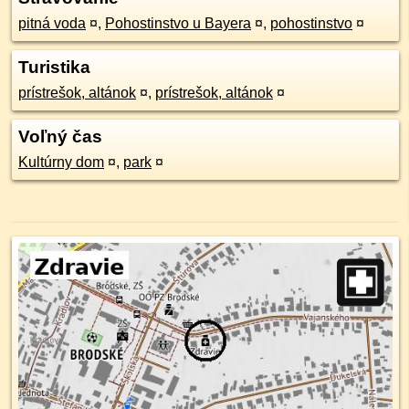
pitná voda
¤
,
Pohostinstvo u Bayera
¤
,
pohostinstvo
¤
Turistika
prístrešok, altánok
¤
,
prístrešok, altánok
¤
Voľný čas
Kultúrny dom
¤
,
park
¤