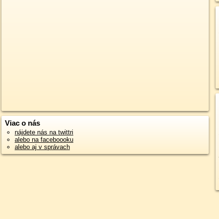
Viac o nás
nájdete nás na twittri
alebo na faceboooku
alebo aj v správach