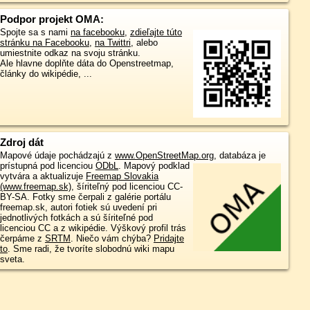
Podpor projekt OMA:
Spojte sa s nami
na facebooku
,
zdieľajte túto
stránku na Facebooku
,
na Twittri
, alebo
umiestnite odkaz na svoju stránku.
Ale hlavne doplňte dáta do Openstreetmap,
články do wikipédie, ...
Zdroj dát
Mapové údaje pochádzajú z
www.OpenStreetMap.org
, databáza je
prístupná pod licenciou
ODbL
.
Mapový podklad
vytvára a aktualizuje
Freemap Slovakia
(www.freemap.sk)
, šíriteľný pod licenciou CC-
BY-SA. Fotky sme čerpali z galérie portálu
freemap.sk, autori fotiek sú uvedení pri
jednotlivých fotkách a sú šíriteľné pod
licenciou CC a z wikipédie. Výškový profil trás
čerpáme z
SRTM
. Niečo vám chýba?
Pridajte
to
. Sme radi, že tvoríte slobodnú wiki mapu
sveta.