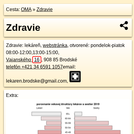
Cesta:
OMA
»
Zdravie
Zdravie
Zdravie
: lekáreň,
webstránka
, otvorené: pondelok-piatok
08:00-12:00,13:00-15:00,
Vajanského
16
,
908 85
Brodské
telefón +421 34 6591 1057
email:
lekaren.brodske@gmail.com,
Extra: