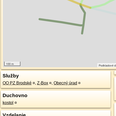
100 m
Podkladové 
Služby
OO PZ Brodské
¤
,
Z-Box
¤
,
Obecný úrad
¤
Duchovno
kostol
¤
Vzdelanie