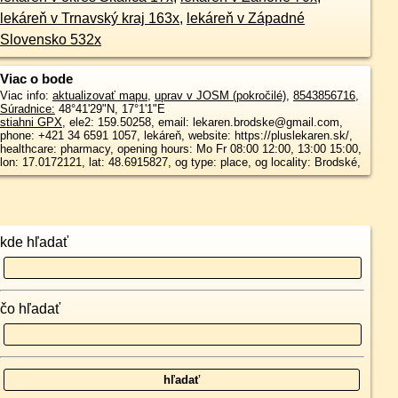
lekáreň v Trnavský kraj 163x
,
lekáreň v Západné
Slovensko 532x
Viac o bode
Viac info:
aktualizovať mapu
,
uprav v JOSM (pokročilé)
,
8543856716
,
Súradnice:
48°41'29"N
,
17°1'1"E
stiahni GPX
, ele2: 159.50258, email: lekaren.brodske@gmail.com,
phone: +421 34 6591 1057, lekáreň, website: https://pluslekaren.sk/,
healthcare: pharmacy, opening hours: Mo Fr 08:00 12:00, 13:00 15:00,
lon: 17.0172121, lat: 48.6915827, og type: place, og locality: Brodské,
kde hľadať
čo hľadať