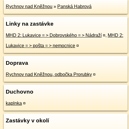
Rychnov nad Kněžnou
»
Panská Habrová
Linky na zastávke
MHD 2: Lukavice = > Dobrovského = > Nádraží
¤
,
MHD 2:
Lukavice = > pošta = > nemocnice
¤
Doprava
Rychnov nad Kněžnou, odbočka Prorubky
¤
Duchovno
kaplnka
¤
Zastávky v okolí