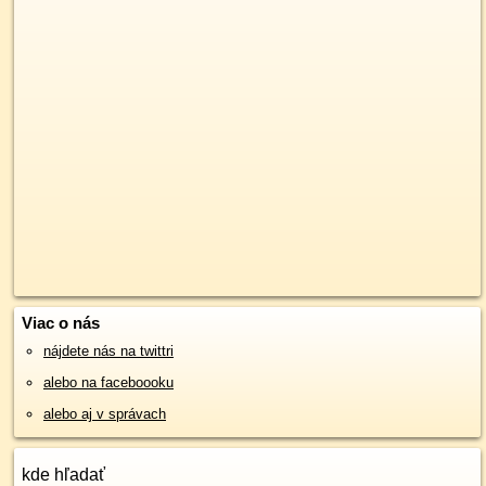
Viac o nás
nájdete nás na twittri
alebo na faceboooku
alebo aj v správach
kde hľadať