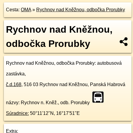
Cesta:
OMA
»
Rychnov nad Kněžnou, odbočka Prorubky
Rychnov nad Kněžnou,
odbočka Prorubky
Rychnov nad Kněžnou, odbočka Prorubky
: autobusová
zastávka,
č.d.
168
,
516 03
Rychnov nad Kněžnou, Panská Habrová
názvy: Rychnov n. Kněž., odb. Prorubky
Súradnice:
50°11'12"N
,
16°17'51"E
Extra: