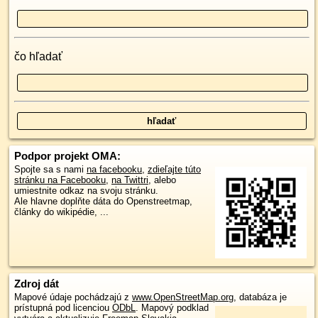
čo hľadať
Podpor projekt OMA:
Spojte sa s nami
na facebooku
,
zdieľajte túto
stránku na Facebooku
,
na Twittri
, alebo
umiestnite odkaz na svoju stránku.
Ale hlavne doplňte dáta do Openstreetmap,
články do wikipédie, ...
Zdroj dát
Mapové údaje pochádzajú z
www.OpenStreetMap.org
, databáza je
prístupná pod licenciou
ODbL
.
Mapový podklad