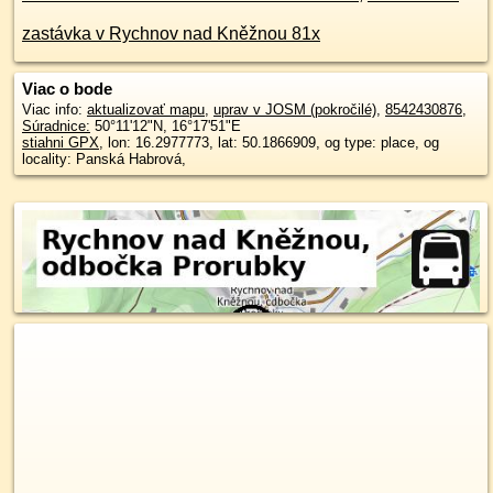
zastávka v Rychnov nad Kněžnou 81x
Viac o bode
Viac info:
aktualizovať mapu
,
uprav v JOSM (pokročilé)
,
8542430876
,
Súradnice:
50°11'12"N
,
16°17'51"E
stiahni GPX
, lon: 16.2977773, lat: 50.1866909, og type: place, og
locality: Panská Habrová,