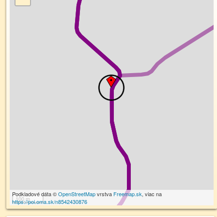
Podkladové dáta ©
OpenStreetMap
vrstva
Freemap.sk
, viac na
100 m
https://poi.oma.sk/n8542430876