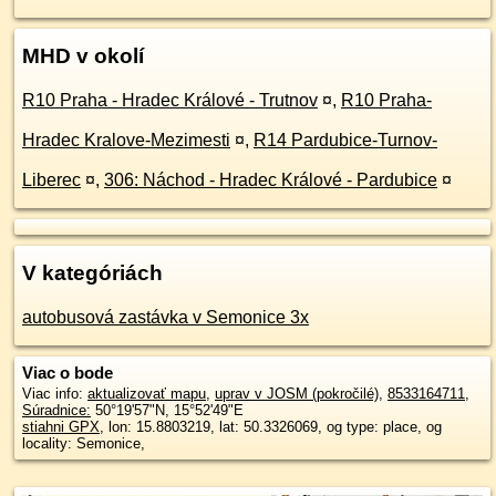
MHD v okolí
R10 Praha - Hradec Králové - Trutnov
¤
,
R10 Praha-
Hradec Kralove-Mezimesti
¤
,
R14 Pardubice-Turnov-
Liberec
¤
,
306: Náchod - Hradec Králové - Pardubice
¤
V kategóriách
autobusová zastávka v Semonice 3x
Viac o bode
Viac info:
aktualizovať mapu
,
uprav v JOSM (pokročilé)
,
8533164711
,
Súradnice:
50°19'57"N
,
15°52'49"E
stiahni GPX
, lon: 15.8803219, lat: 50.3326069, og type: place, og
locality: Semonice,