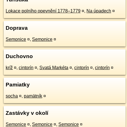
Lokace polního opevnění 1778–1779
¤
,
Na úpadech
¤
Doprava
Semonice
¤
,
Semonice
¤
Duchovno
kríž
¤
,
cintorín
¤
,
Svatá Markéta
¤
,
cintorín
¤
,
cintorín
¤
Pamiatky
socha
¤
,
pamätník
¤
Zastávky v okolí
Semonice
¤
,
Semonice
¤
,
Semonice
¤