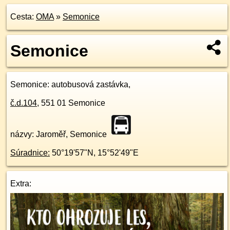
Cesta:
OMA
»
Semonice
Semonice
Semonice
: autobusová zastávka,
č.d.
104
,
551 01
Semonice
názvy: Jaroměř, Semonice
Súradnice:
50°19'57"N
,
15°52'49"E
Extra: