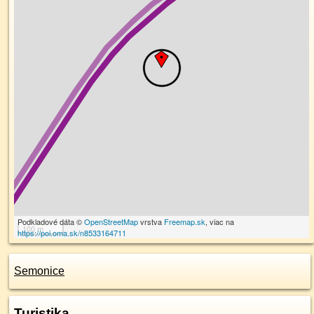
Podkladové dáta ©
OpenStreetMap
vrstva
Freemap.sk
, viac na
100 m
https://poi.oma.sk/n8533164711
Semonice
Turistika