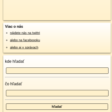
Viac o nás
nájdete nás na twittri
alebo na faceboooku
alebo aj v správach
kde hľadať
čo hľadať