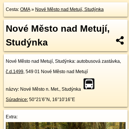
Cesta:
OMA
»
Nové Město nad Metují, Studýnka
Nové Město nad Metují,
Studýnka
Nové Město nad Metují, Studýnka
: autobusová zastávka,
č.d.
1499
,
549 01
Nové Město nad Metují
názvy: Nové Město n. Met., Studýnka
Súradnice:
50°21'6"N
,
16°10'16"E
Extra: