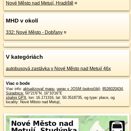
Nové Město nad Metují, Hradiště
¤
MHD v okolí
332: Nové Město - Dobřany
¤
V kategóriách
autobusová zastávka v Nové Město nad Metují 46x
Viac o bode
Viac info:
aktualizovať mapu
,
uprav v JOSM (pokročilé)
,
8526020434
,
Súradnice:
50°21'6"N
,
16°10'16"E
stiahni GPX
, lon: 16.171316, lat: 50.3518735, og type: place, og
locality: Nové Město nad Metují,