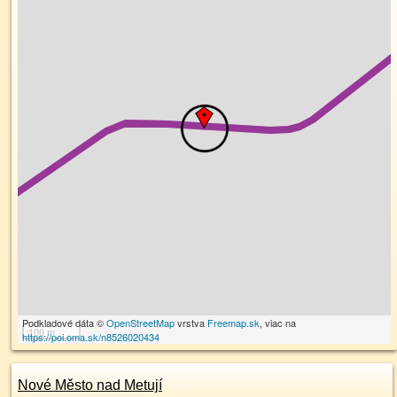
Podkladové dáta ©
OpenStreetMap
vrstva
Freemap.sk
, viac na
100 m
https://poi.oma.sk/n8526020434
Nové Město nad Metují