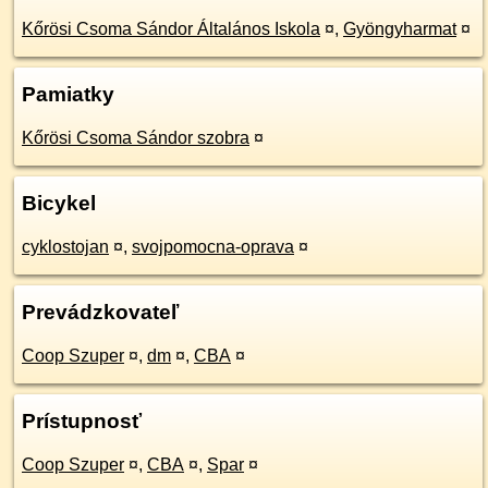
Kőrösi Csoma Sándor Általános Iskola
¤
,
Gyöngyharmat
¤
Pamiatky
Kőrösi Csoma Sándor szobra
¤
Bicykel
cyklostojan
¤
,
svojpomocna-oprava
¤
Prevádzkovateľ
Coop Szuper
¤
,
dm
¤
,
CBA
¤
Prístupnosť
Coop Szuper
¤
,
CBA
¤
,
Spar
¤