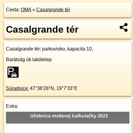
Cesta:
OMA
»
Casalgrande tér
Casalgrande tér
Casalgrande tér
: parkovisko, kapacita 10,
Barátság úti lakótelep
Súradnice:
47°38'28"N
,
19°7'33"E
Extra: