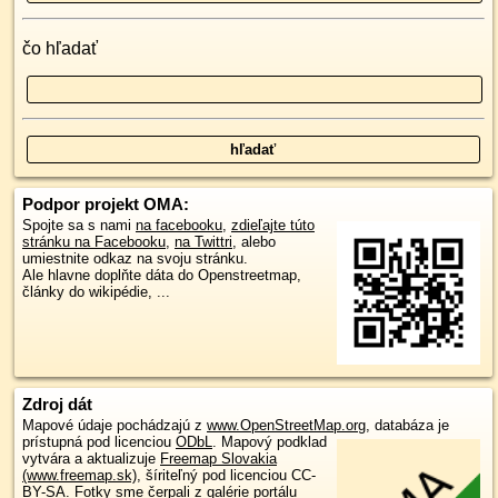
čo hľadať
Podpor projekt OMA:
Spojte sa s nami
na facebooku
,
zdieľajte túto
stránku na Facebooku
,
na Twittri
, alebo
umiestnite odkaz na svoju stránku.
Ale hlavne doplňte dáta do Openstreetmap,
články do wikipédie, ...
Zdroj dát
Mapové údaje pochádzajú z
www.OpenStreetMap.org
, databáza je
prístupná pod licenciou
ODbL
.
Mapový podklad
vytvára a aktualizuje
Freemap Slovakia
(www.freemap.sk)
, šíriteľný pod licenciou CC-
BY-SA. Fotky sme čerpali z galérie portálu