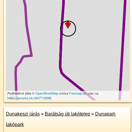
Podkladové dáta ©
OpenStreetMap
vrstva
Freemap.sk
, viac na
100 m
https://poi.oma.sk/n847716598
Dunakeszi járás
»
Barátság úti lakótelep
»
Dunapart-
lakópark