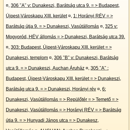
¤
,
306 "A" v: Dunakeszi, Barátság utca 9. = > Budapest,
Újpest-Városkapu XIII. kerület
¤
,
1: Horányi RÉV = >
Barátság útja 9. = > Dunakeszi, Vasútállomás
¤
,
325 v:
Mogyoród, HÉV állomás = > Dunakeszi, Barátság utca 39.
¤
,
303: Budapest, Újpest-Városkapu XIII. kerület = >
Dunakeszi, templom
¤
,
306 "B" v: Dunakeszi, Barátság
utca 9. = > Dunakeszi, Auchan Áruház
¤
,
305 "A" :
Budapest, Újpest-Városkapu XIII. kerület = > Dunakeszi,
Barátság utca 9. = > Dunakeszi, Horányi rév
¤
,
6:
Dunakeszi, Vasútállomás = > Repülőtér = > Temető = >
Dunakeszi, Vasútállomás = > Horányi RÉV = > Barátság
útja 9. = > Hunyadi János utca = > Dunakesz,