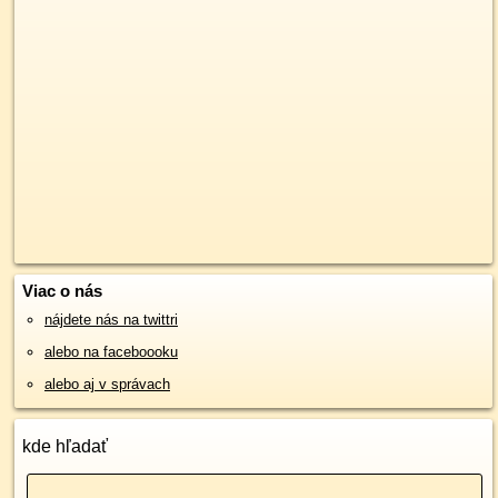
Viac o nás
nájdete nás na twittri
alebo na faceboooku
alebo aj v správach
kde hľadať