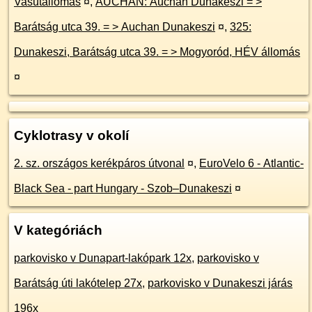
Vasútállomás
¤
,
AUCHAN: Auchan Dunakeszi = >
Barátság utca 39. = > Auchan Dunakeszi
¤
,
325:
Dunakeszi, Barátság utca 39. = > Mogyoród, HÉV állomás
¤
Cyklotrasy v okolí
2. sz. országos kerékpáros útvonal
¤
,
EuroVelo 6 - Atlantic-
Black Sea - part Hungary - Szob–Dunakeszi
¤
V kategóriách
parkovisko v Dunapart-lakópark 12x
,
parkovisko v
Barátság úti lakótelep 27x
,
parkovisko v Dunakeszi járás
196x