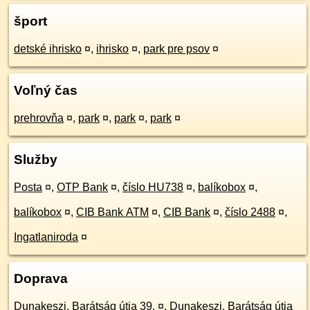
šport
detské ihrisko
¤
,
ihrisko
¤
,
park pre psov
¤
Voľný čas
prehrovňa
¤
,
park
¤
,
park
¤
,
park
¤
Služby
Posta
¤
,
OTP Bank
¤
,
číslo HU738
¤
,
balíkobox
¤
,
balíkobox
¤
,
CIB Bank ATM
¤
,
CIB Bank
¤
,
číslo 2488
¤
,
Ingatlaniroda
¤
Doprava
Dunakeszi, Barátság útja 39.
¤
,
Dunakeszi, Barátság útja