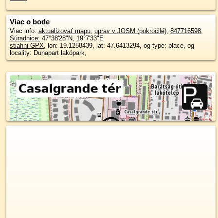
Viac o bode
Viac info:
aktualizovať mapu
,
uprav v JOSM (pokročilé)
,
847716598
,
Súradnice:
47°38'28"N
,
19°7'33"E
stiahni GPX
, lon: 19.1258439, lat: 47.6413294, og type: place, og
locality: Dunapart lakópark,