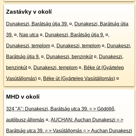
Zastávky v okolí
Dunakeszi, Barátság útja 39.
¤
,
Dunakeszi, Barátság útja
39.
¤
,
Nap utca
¤
,
Dunakeszi, Barátság útja 9.
¤
,
Dunakeszi, templom
¤
,
Dunakeszi, templom
¤
,
Dunakeszi,
Barátság útja 9.
¤
,
Dunakeszi, benzinkút
¤
,
Dunakeszi,
benzinkút
¤
,
Dunakeszi, templom
¤
,
Béke út (Gyártelep
Vasútállomás)
¤
,
Béke út (Gyártelep Vasútállomás)
¤
MHD v okolí
324 "A": Dunakeszi, Barátság utca 39. = > Gödöllő,
autóbusz-állomás
¤
,
AUCHAN: Auchan Dunakeszi = >
Barátság utca 39. = > Vasútállomás = > Auchan Dunakeszi