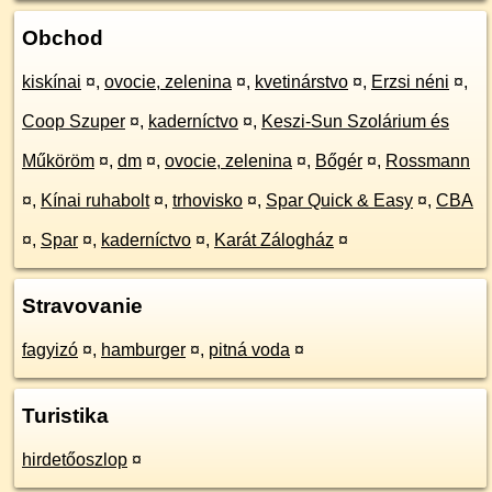
Obchod
kiskínai
¤
,
ovocie, zelenina
¤
,
kvetinárstvo
¤
,
Erzsi néni
¤
,
Coop Szuper
¤
,
kaderníctvo
¤
,
Keszi-Sun Szolárium és
Műköröm
¤
,
dm
¤
,
ovocie, zelenina
¤
,
Bőgér
¤
,
Rossmann
¤
,
Kínai ruhabolt
¤
,
trhovisko
¤
,
Spar Quick & Easy
¤
,
CBA
¤
,
Spar
¤
,
kaderníctvo
¤
,
Karát Zálogház
¤
Stravovanie
fagyizó
¤
,
hamburger
¤
,
pitná voda
¤
Turistika
hirdetőoszlop
¤