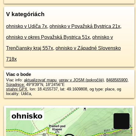
V kategóriách
ohnisko v Udiča 7x
,
ohnisko v Považská Bystrica 21x
,
ohnisko v okres Považská Bystrica 51x
,
ohnisko v
Trenčiansky kraj 557x
,
ohnisko v Západné Slovensko
718x
Viac o bode
Viac info:
aktualizovať mapu
,
uprav v JOSM (pokročilé)
,
8468565900
,
Súradnice:
49°9'39"N
,
18°24'56"E
stiahni GPX
, lon: 18.4155737, lat: 49.1609808, og type: place, og
locality: Udiča,