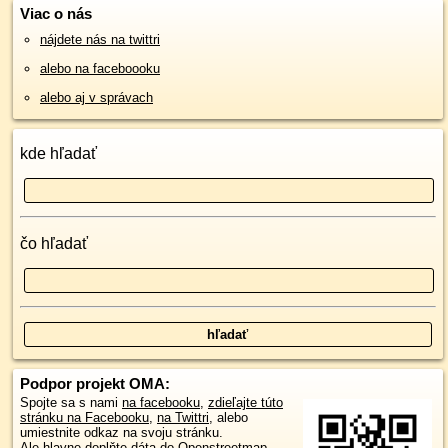
Viac o nás
nájdete nás na twittri
alebo na faceboooku
alebo aj v správach
kde hľadať
čo hľadať
Podpor projekt OMA:
Spojte sa s nami
na facebooku
,
zdieľajte túto
stránku na Facebooku
,
na Twittri
, alebo
umiestnite odkaz na svoju stránku.
Ale hlavne doplňte dáta do Openstreetmap,