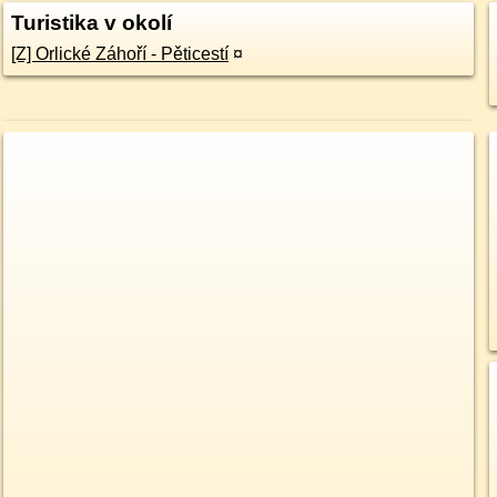
Turistika v okolí
[Z] Orlické Záhoří - Pěticestí
¤