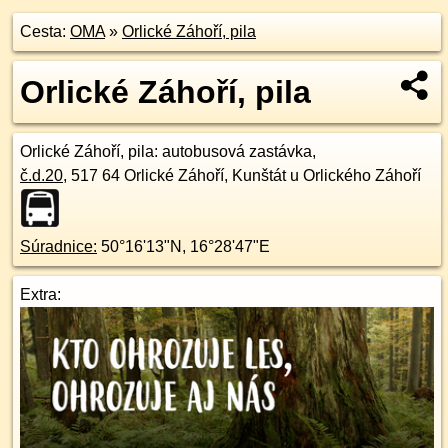
Cesta:
OMA
»
Orlické Záhoří, pila
Orlické Záhoří, pila
Orlické Záhoří, pila
: autobusová zastávka,
č.d.
20
,
517 64
Orlické Záhoří, Kunštát u Orlického Záhoří
Súradnice:
50°16'13"N
,
16°28'47"E
Extra: