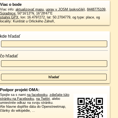
Viac o bode
Viac info:
aktualizovať mapu
,
uprav v JOSM (pokročilé)
,
8448775109
,
Súradnice:
50°16'13"N
,
16°28'47"E
stiahni GPX
, lon: 16.4797272, lat: 50.2704779, og type: place, og
locality: Kunštát u Orlického Záhoří,
kde hľadať
čo hľadať
Podpor projekt OMA:
Spojte sa s nami
na facebooku
,
zdieľajte túto
stránku na Facebooku
,
na Twittri
, alebo
umiestnite odkaz na svoju stránku.
Ale hlavne doplňte dáta do Openstreetmap,
články do wikipédie, ...