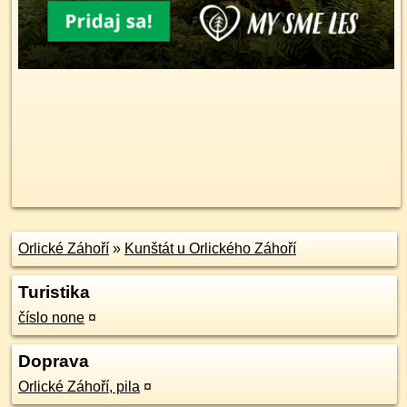
Orlické Záhoří
»
Kunštát u Orlického Záhoří
Turistika
číslo none
¤
Doprava
Orlické Záhoří, pila
¤