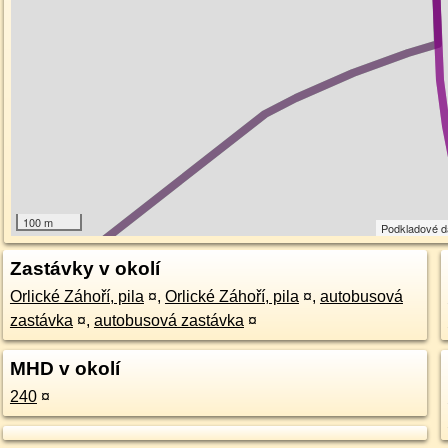
100 m
Podkladové 
Zastávky v okolí
Orlické Záhoří, pila
¤
,
Orlické Záhoří, pila
¤
,
autobusová
zastávka
¤
,
autobusová zastávka
¤
MHD v okolí
240
¤