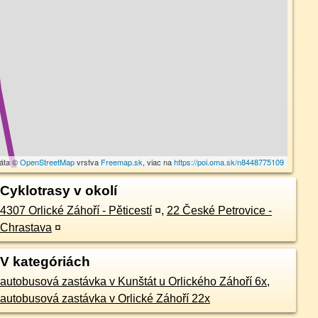
dáta ©
OpenStreetMap
vrstva
Freemap.sk
, viac na
https://poi.oma.sk/n8448775109
Cyklotrasy v okolí
4307 Orlické Záhoří - Pěticestí
¤
,
22 České Petrovice -
Chrastava
¤
V kategóriách
autobusová zastávka v Kunštát u Orlického Záhoří 6x
,
autobusová zastávka v Orlické Záhoří 22x