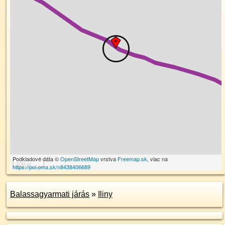
Podkladové dáta ©
OpenStreetMap
vrstva
Freemap.sk
, viac na
100 m
https://poi.oma.sk/n8438406689
Balassagyarmati járás
»
Iliny