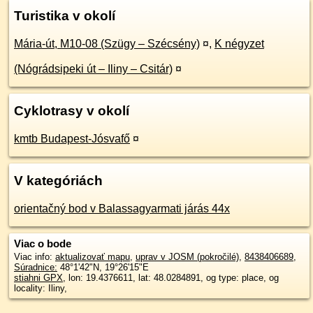
Turistika v okolí
Mária-út, M10-08 (Szügy – Szécsény)
¤
,
K négyzet
(Nógrádsipeki út – Iliny – Csitár)
¤
Cyklotrasy v okolí
kmtb Budapest-Jósvafő
¤
V kategóriách
orientačný bod v Balassagyarmati járás 44x
Viac o bode
Viac info:
aktualizovať mapu
,
uprav v JOSM (pokročilé)
,
8438406689
,
Súradnice:
48°1'42"N
,
19°26'15"E
stiahni GPX
, lon: 19.4376611, lat: 48.0284891, og type: place, og
locality: Iliny,