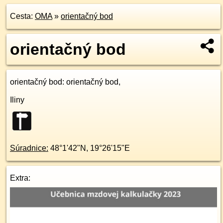
Cesta:
OMA
»
orientačný bod
orientačný bod
orientačný bod
: orientačný bod,
Iliny
Súradnice:
48°1'42"N
,
19°26'15"E
Extra: