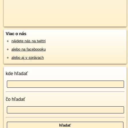
Viac o nás
nájdete nás na twittri
alebo na faceboooku
alebo aj v správach
kde hľadať
čo hľadať