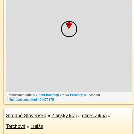
Podkladové dáta ©
OpenStreetMap
vrstva
Freemap.sk
, viac na
100 m
https://poi.oma.sk/n8421472175
Stredné Slovensko
»
Žilinský kraj
»
okres Žilina
»
Terchová
»
Lutiše