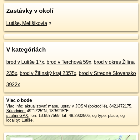
Zastávky v okolí
Lutiše, Melišíkovia
¤
V kategóriách
brod v Lutiše 17x
,
brod v Terchová 59x
,
brod v okres Žilina
235x
,
brod v Žilinský kraj 2357x
,
brod v Stredné Slovensko
3922x
Viac o bode
Viac info:
aktualizovať mapu
,
uprav v JOSM (pokročilé)
,
8421472175
,
Súradnice:
49°17'25"N
,
18°59'15"E
stiahni GPX
, lon: 18.9877569, lat: 49.2902906, og type: place, og
locality: Lutiše,