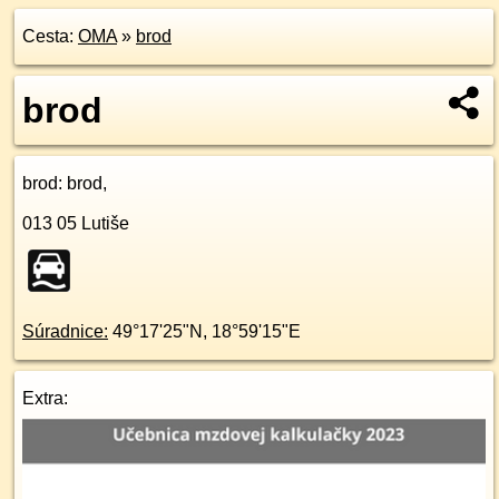
Cesta:
OMA
»
brod
brod
brod
: brod,
013 05
Lutiše
Súradnice:
49°17'25"N
,
18°59'15"E
Extra: